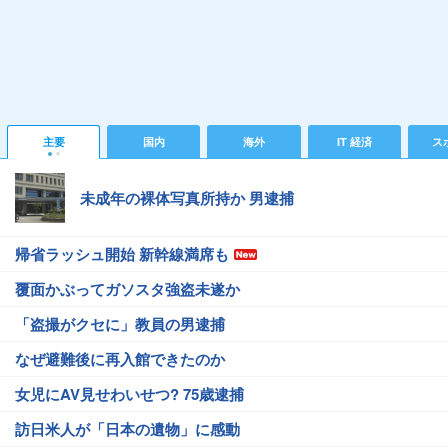
主要
国内
海外
IT 経済
ス
未成年の裸体写真所持か 男逮捕
帰省ラッシュ開始 新幹線満席も
覆面かぶってガソスタ強盗未遂か
「盗撮がクセに」教員の男逮捕
なぜ避難後に再入館できたのか
女児にAV見せわいせつ? 75歳逮捕
訪日米人が「日本の遺物」に感動