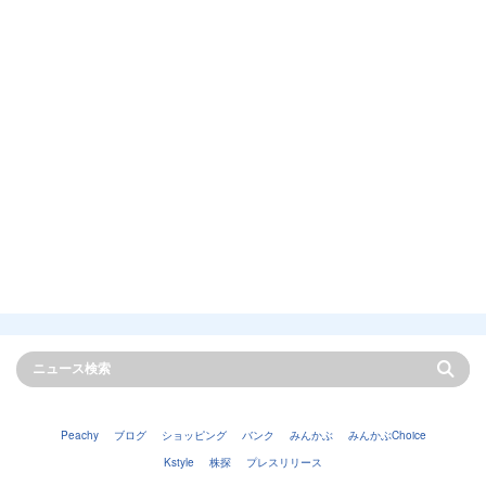
Peachy
ブログ
ショッピング
バンク
みんかぶ
みんかぶChoice
Kstyle
株探
プレスリリース