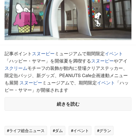
記事ポイント
スヌーピー
ミュージアムで期間限定
イベント
「ハッピー・サマー」を開催夏を満喫する
スヌーピー
やアイ
スクリーム
モチーフの装飾が館内に登場クリアステッカー、
限定缶バッジ、新グッズ、PEANUTS Cafe企画連動メニュー
も展開
スヌーピー
ミュージアムで、期間限定
イベント
「ハッ
ピー・サマー」が開催されます
続きを読む
#ライフ総合ニュース
#ダム
#イベント
#グラン