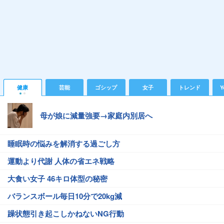
健康
芸能
ゴシップ
女子
トレンド
Y
母が娘に減量強要→家庭内別居へ
睡眠時の悩みを解消する過ごし方
運動より代謝 人体の省エネ戦略
大食い女子 46キロ体型の秘密
バランスボール毎日10分で20kg減
躁状態引き起こしかねないNG行動