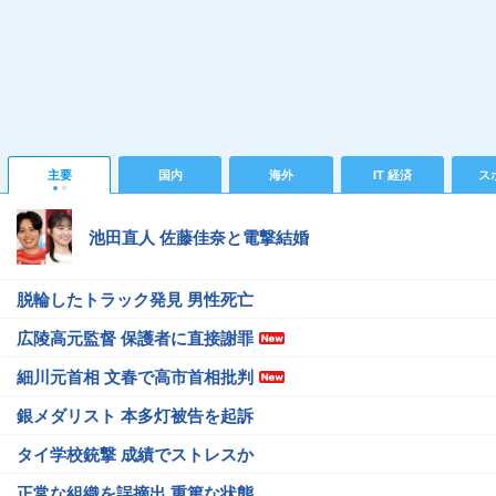
主要
国内
海外
IT 経済
ス
池田直人 佐藤佳奈と電撃結婚
脱輪したトラック発見 男性死亡
広陵高元監督 保護者に直接謝罪
細川元首相 文春で高市首相批判
銀メダリスト 本多灯被告を起訴
タイ学校銃撃 成績でストレスか
正常な組織を誤摘出 重篤な状態