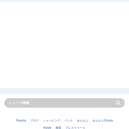
Peachy
ブログ
ショッピング
バンク
みんかぶ
みんかぶChoice
Kstyle
株探
プレスリリース