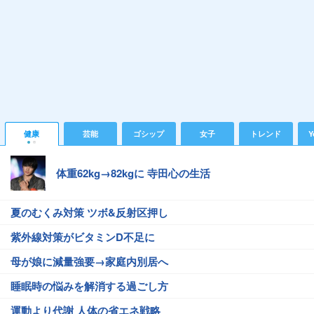
健康
芸能
ゴシップ
女子
トレンド
Y
体重62kg→82kgに 寺田心の生活
夏のむくみ対策 ツボ&反射区押し
紫外線対策がビタミンD不足に
母が娘に減量強要→家庭内別居へ
睡眠時の悩みを解消する過ごし方
運動より代謝 人体の省エネ戦略