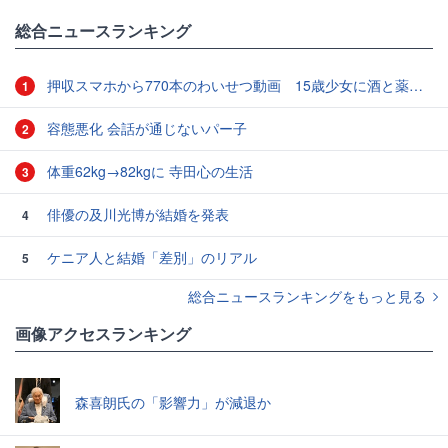
総合ニュースランキング
押収スマホから770本のわいせつ動画 15歳少女に酒と薬飲ませ性的暴行か 54歳男を再逮捕 「薬もありますよ」とSNSで誘い出し
1
容態悪化 会話が通じないパー子
2
体重62kg→82kgに 寺田心の生活
3
俳優の及川光博が結婚を発表
4
ケニア人と結婚「差別」のリアル
5
総合ニュースランキングをもっと見る
画像アクセスランキング
森喜朗氏の「影響力」が減退か