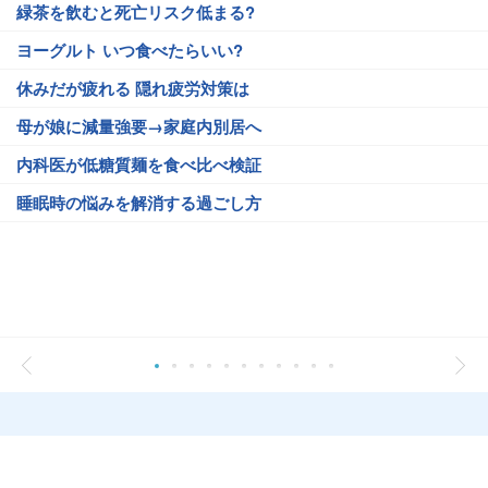
緑茶を飲むと死亡リスク低まる?
ヨーグルト いつ食べたらいい?
休みだが疲れる 隠れ疲労対策は
母が娘に減量強要→家庭内別居へ
内科医が低糖質麺を食べ比べ検証
睡眠時の悩みを解消する過ごし方