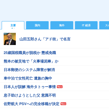
主要
国内
海外
IT 経済
ス
山田五郎さん「アド街」で名言
25歳国税職員が脱税か 懲戒免職
熊本の被災地で「火事場泥棒」か
日本郵便のシステム障害が解消
車中泊で女性死亡 遺族の胸中
日本人が誤解 海外タトゥー事情
息子助けようとした父 意識不明
佐野航大 PSVへの完全移籍が決定