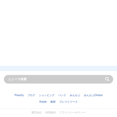
Peachy
ブログ
ショッピング
バンク
みんかぶ
みんかぶChoice
Kstyle
株探
プレスリリース
運営会社
利用規約
プライバシーポリシー