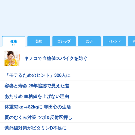
健康
芸能
ゴシップ
女子
トレンド
Y
キノコで血糖値スパイクを防ぐ
「モテるためのヒント」326人に
容姿と寿命 28年追跡で見えた差
あたりめ 血糖値を上げない理由
体重62kg→82kgに 寺田心の生活
夏のむくみ対策 ツボ&反射区押し
紫外線対策がビタミンD不足に