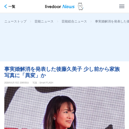
一覧
>
>
>
事実婚解消を発表した
ニューストップ
芸能ニュース
芸能総合ニュース
事実婚解消を発表した後藤久美子 少し前から家族
写真に「異変」か
2026年6月15日 20時55分
写真：Smart FLASH