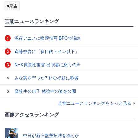
#家族
芸能ニュースランキング
深夜アニメに喫煙描写 BPOで議論
1
斉藤被告に「多目的トイレ以下」
2
NHK職員性被害 出演者に怒りの声
3
みな実を守った? 粋な行動に称賛
4
高校生の信子 勉強中の姿を公開
5
芸能ニュースランキングをもっと見る
画像アクセスランキング
中日が新庄監督招聘を検討か