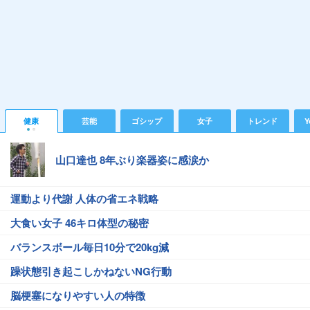
健康
芸能
ゴシップ
女子
トレンド
Y
山口達也 8年ぶり楽器姿に感涙か
運動より代謝 人体の省エネ戦略
大食い女子 46キロ体型の秘密
バランスボール毎日10分で20kg減
躁状態引き起こしかねないNG行動
脳梗塞になりやすい人の特徴