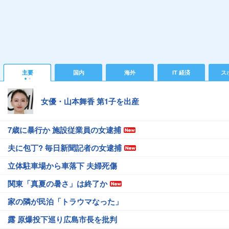
主要
国内
海外
IT 経済
ス
女優・山本舞香 第1子を出産
7歳に暴行か 施設従業員の女逮捕
夫に包丁? 毎日新聞記者の女逮捕
立体駐車場から車落下 夫婦死傷
関東「真夏の暑さ」は終了か
家の隣が民泊「トラウマなった」
露 原爆投下巡り広島市長を批判