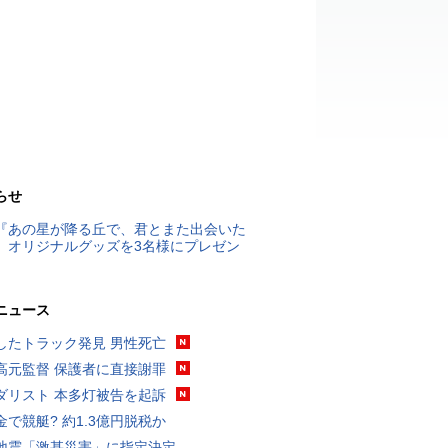
らせ
『あの星が降る丘で、君とまた出会いた
』オリジナルグッズを3名様にプレゼン
ニュース
したトラック発見 男性死亡
高元監督 保護者に直接謝罪
ダリスト 本多灯被告を起訴
金で競艇? 約1.3億円脱税か
地震「激甚災害」に指定決定