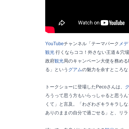
YouTube
チャンネル「テーマパーク
メデ
観光
行くならココ！外さない王道＆穴場
政府
観光
局のキャンペーン大使を務める
る」という
グアム
の魅力を余すところな
トークショーに登場したPecoさんは、
ろうって思う方もいらっしゃると思うん
くて」と言及。「わざわざキラキラしな
ありのままの自分で過ごせる」と、リラ