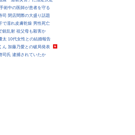
 手術中の医師が患者を守る
寿司 閉店間際の大盛り話題
汗で濡れ皮膚乾燥 男性死亡
で銃乱射 祖父母も殺害か
優太 10代女性との結婚報告
くん 加藤乃愛との破局発表
啓司氏 逮捕されていたか