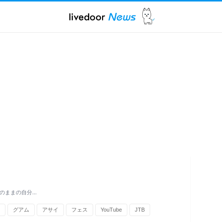
りのままの自分…
グアム
アサイ
フェス
YouTube
JTB