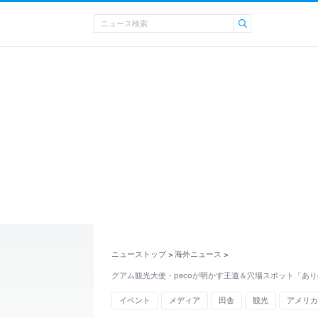
ニューストップ
海外ニュース
>
>
グアム観光大使・pecoが明かす王道＆穴場スポット「あ
イベント
メディア
田舎
観光
アメリカ
海外旅行
受験