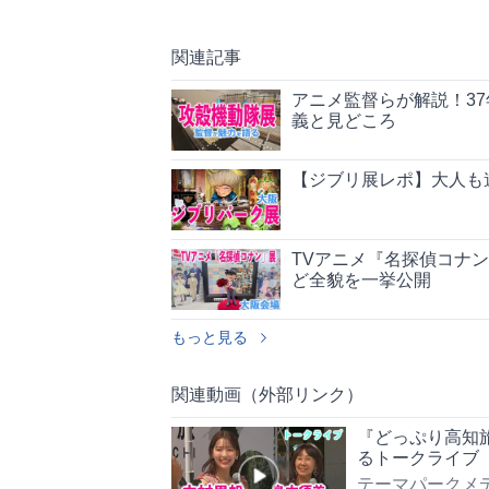
関連記事
アニメ監督らが解説！3
義と見どころ
【ジブリ展レポ】大人も
TVアニメ『名探偵コナ
ど全貌を一挙公開
もっと見る
関連動画（外部リンク）
『どっぷり高知
るトークライブ
テーマパークメデ