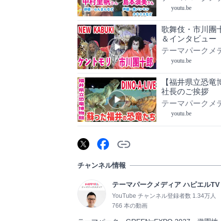
youtu.be
歌舞伎・市川團
＆インタビュー
テーマパークメデ
youtu.be
【福井県立恐竜博物
社長のご挨拶
テーマパークメデ
youtu.be
チャンネル情報
テーマパークメディア ハピエルTV
YouTube チャンネル登録者数 1.34万人
766 本の動画