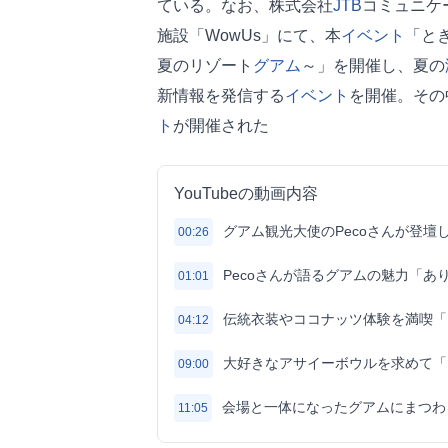
ている。なお、株式会社
JTB
コミュニケー
施設「WowUs」にて、本
イベント
「と
夏のリゾート
グアム
～」を開催し、夏の
新情報を発信する
イベント
を開催。その
ト
が開催された
YouTubeの動画内容
グアム観光大使のPecoさんが登壇
00:26
Pecoさんが語るグアムの魅力「あ
01:01
伝統衣装やココナッツ体験を満喫「
04:12
大好きなアサイーボウルを求めて「
09:00
会場と一体になったグアムにまつわ
11:05