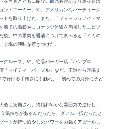
トを写真とともに紹介。
観光
客があまり足を運ば
ョン・アーミー」や、
アメリカ
ンなパーティーグ
ットを取り上げた。また、「フィッシュアイ・マ
を着ての撮影やココナッツ体験を満喫したエピソ
だ後、中の果肉を醤油につけて食べると「イカの
、会場の興味を惹きつけた。
ークルーズ」や、絶品バーガー店「ハンブロ
店「マイティ・パープル」など、王道から穴場ま
半で行ける手軽さにも触れ、「初めての海外に子ど
大会も実施され、終始和やかな雰囲気で進行し
いう気持ちがあるんだったら、
グアム
一択だったと
ゾートが持つ癒やしのパワーを力強くアピールし