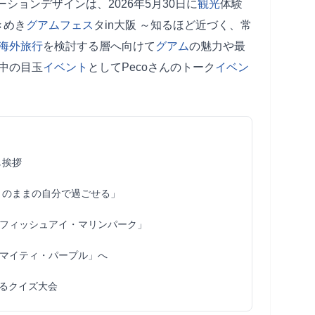
ションデザインは、2026年5月30日に
観光
体験
きめき
グアム
フェス
タin大阪 ～知るほど近づく、常
海外旅行
を検討する層へ向けて
グアム
の魅力や最
中の目玉
イベント
としてPecoさんのトーク
イベン
し挨拶
りのままの自分で過ごせる」
フィッシュアイ・マリンパーク」
マイティ・パープル」へ
るクイズ大会