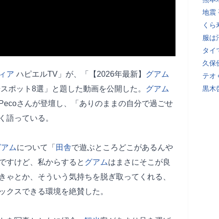
地震
くら
服は
タイ
久保
ィア
ハピエルTV」が、「【2026年最新】
グアム
テオ
スポット8選」と題した動画を公開した。
グアム
黒木
Pecoさんが登壇し、「ありのままの自分で過ごせ
く語っている。
グアム
について「
田舎
で遊ぶところどこがあるんや
ですけど、私からすると
グアム
はまさにそこが良
きゃとか、そういう気持ちを脱ぎ取ってくれる、
ックスできる環境を絶賛した。