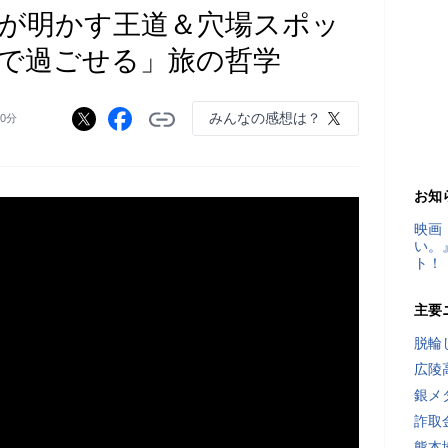
oが明かす王道＆穴場スポッ
で過ごせる」旅の哲学
みんなの感想は？
時0分
お知
映画
い。
ト！
主要
脱輪
広陵
銀メ
詐取
熊本