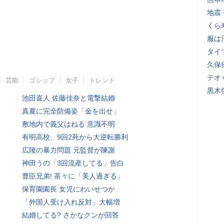
地震
くら
服は
タイ
久保
テオ
芸能
ゴシップ
女子
トレンド
黒木
池田直人 佐藤佳奈と電撃結婚
真夏に完全防備姿「金を出せ」
敷地内で義父はねる 意識不明
有明高校、9回2死から大逆転勝利
広陵の暴力問題 元監督が陳謝
神田うの「3回流産してる」告白
豊臣兄弟! 茶々に「美人過ぎる」
保育園園長 女児にわいせつか
「外国人受け入れ反対」大幅増
結婚してる? さかなクンが回答