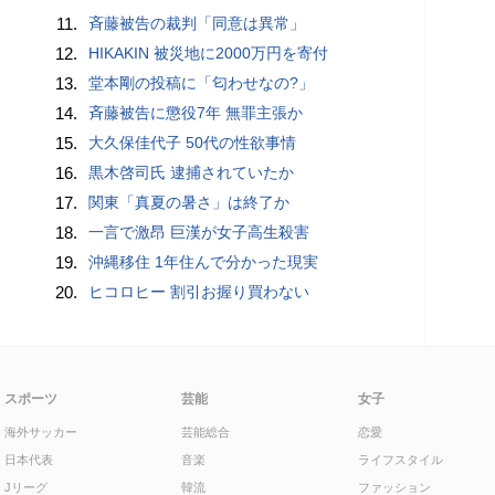
11.
斉藤被告の裁判「同意は異常」
12.
HIKAKIN 被災地に2000万円を寄付
13.
堂本剛の投稿に「匂わせなの?」
14.
斉藤被告に懲役7年 無罪主張か
15.
大久保佳代子 50代の性欲事情
16.
黒木啓司氏 逮捕されていたか
17.
関東「真夏の暑さ」は終了か
18.
一言で激昂 巨漢が女子高生殺害
19.
沖縄移住 1年住んで分かった現実
20.
ヒコロヒー 割引お握り買わない
スポーツ
芸能
女子
海外サッカー
芸能総合
恋愛
日本代表
音楽
ライフスタイル
Jリーグ
韓流
ファッション