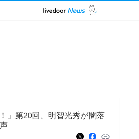
！」第20回、明智光秀が闇落
声