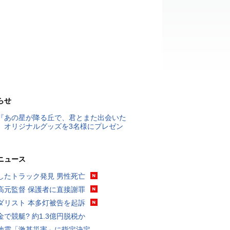
らせ
『あの星が降る丘で、君とまた出会いた
』オリジナルグッズを3名様にプレゼン
ニュース
したトラック発見 男性死亡
高元監督 保護者に直接謝罪
ダリスト 本多灯被告を起訴
金で競艇? 約1.3億円脱税か
地震「激甚災害」に指定決定