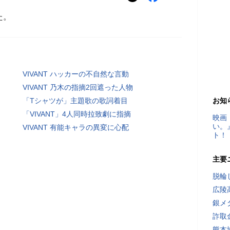
た。
VIVANT ハッカーの不自然な言動
VIVANT 乃木の指摘2回遮った人物
「Tシャツが」主題歌の歌詞着目
お知
「VIVANT」4人同時拉致劇に指摘
映画
い。
VIVANT 有能キャラの異変に心配
ト！
主要
脱輪
広陵
銀メ
詐取
熊本