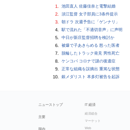
1.
池田直人 佐藤佳奈と電撃結婚
2.
須江監督 女子部員に3条件提示
3.
朝ドラ 次週予告に「ゲンナリ」
4.
駅で流れた「不適切音声」に声明
5.
中日が新庄監督招聘を検討か
6.
被爆で子あきらめる 怒った医者
7.
脱輪したトラック発見 男性死亡
8.
ケンコバ コロナで謎の後遺症
9.
正常な組織を誤摘出 重篤な状態
10.
銀メダリスト 本多灯被告を起訴
ニューストップ
IT 経済
経済総合
主要
マーケット
Web
国内