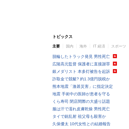
トピックス
主要
国内
海外
IT 経済
スポーツ
脱輪したトラック発見 男性死亡
広陵高元監督 保護者に直接謝罪
銀メダリスト 本多灯被告を起訴
詐取金で競艇? 約1.3億円脱税か
熊本地震「激甚災害」に指定決定
地震 手術中の医師が患者を守る
くら寿司 閉店間際の大盛り話題
服は汗で濡れ皮膚乾燥 男性死亡
タイで銃乱射 祖父母も殺害か
久保優太 10代女性との結婚報告