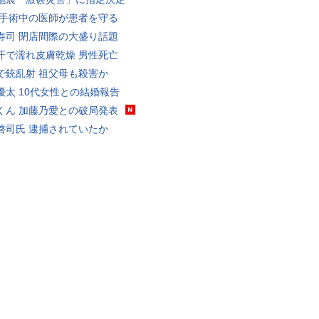
 手術中の医師が患者を守る
寿司 閉店間際の大盛り話題
汗で濡れ皮膚乾燥 男性死亡
で銃乱射 祖父母も殺害か
優太 10代女性との結婚報告
くん 加藤乃愛との破局発表
啓司氏 逮捕されていたか