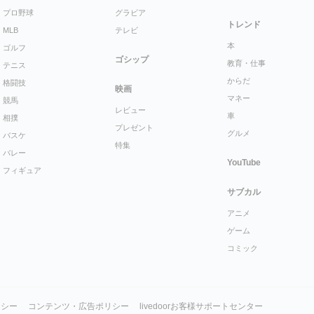
プロ野球
グラビア
トレンド
MLB
テレビ
本
ゴルフ
ゴシップ
教育・仕事
テニス
からだ
格闘技
映画
マネー
競馬
レビュー
車
相撲
プレゼント
グルメ
バスケ
特集
バレー
YouTube
フィギュア
サブカル
アニメ
ゲーム
コミック
リシー
コンテンツ・広告ポリシー
livedoorお客様サポートセンター