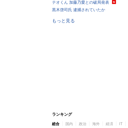
テオくん 加藤乃愛との破局発表
黒木啓司氏 逮捕されていたか
もっと見る
ランキング
総合
国内
政治
海外
経済
IT