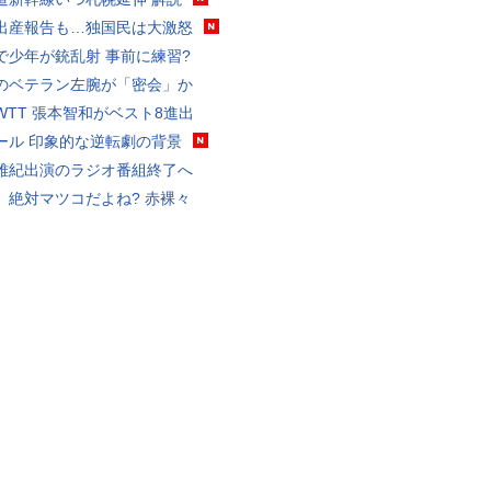
出産報告も…独国民は大激怒
で少年が銃乱射 事前に練習?
のベテラン左腕が「密会」か
WTT 張本智和がベスト8進出
ール 印象的な逆転劇の背景
雅紀出演のラジオ番組終了へ
、絶対マツコだよね? 赤裸々