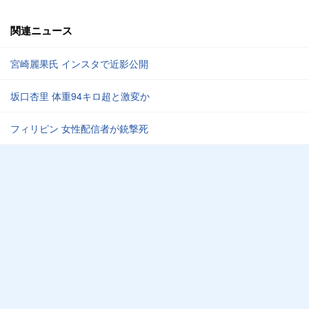
関連ニュース
宮崎麗果氏 インスタで近影公開
坂口杏里 体重94キロ超と激変か
フィリピン 女性配信者が銃撃死