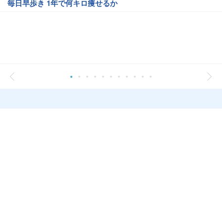
毎日早歩き 1年で何キロ痩せるか