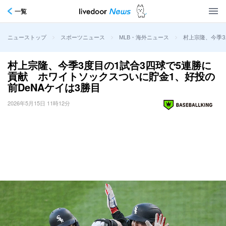
一覧
>
>
>
村上宗隆、今季3
ニューストップ
スポーツニュース
MLB・海外ニュース
村上宗隆、今季3度目の1試合3四球で5連勝に
貢献 ホワイトソックスついに貯金1、好投の
前DeNAケイは3勝目
2026年5月15日 11時12分