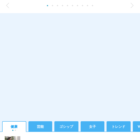
健康
芸能
ゴシップ
女子
トレンド
Y