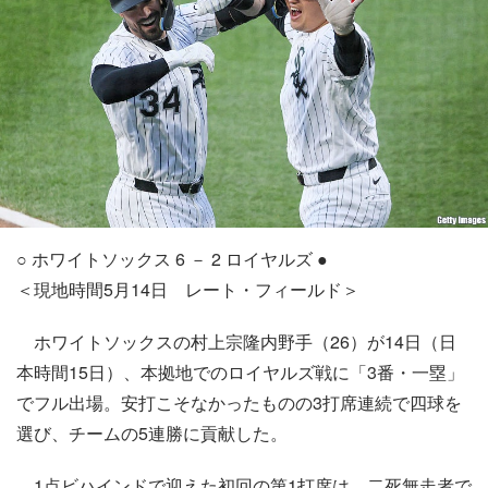
○ ホワイトソックス 6 － 2 ロイヤルズ ●
＜現地時間5月14日 レート・フィールド＞
ホワイトソックスの村上宗隆内野手（26）が14日（日
本時間15日）、本拠地でのロイヤルズ戦に「3番・一塁」
でフル出場。安打こそなかったものの3打席連続で四球を
選び、チームの5連勝に貢献した。
1点ビハインドで迎えた初回の第1打席は、二死無走者で