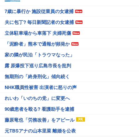
7歳に暴行か 施設従業員の女逮捕
夫に包丁? 毎日新聞記者の女逮捕
立体駐車場から車落下 夫婦死傷
「泥酔者」熊本で通報が頻発か
家の隣が民泊「トラウマなった」
露 原爆投下巡り広島市長を批判
無期刑の「終身刑化」傾向続く
NHK職員性被害 出演者に怒りの声
れいわ「いのちの党」に変更へ
90歳患者を殴る? 看護助手を逮捕
藤原竜也「労務改善」をアピール
元TBSアナの山本里菜 離婚を公表