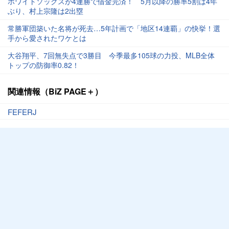
ホワイトソックスが4連勝で借金完済！ 5月以降の勝率5割は4年
ぶり、村上宗隆は2出塁
常勝軍団築いた名将が死去…5年計画で「地区14連覇」の快挙！選
手から愛されたワケとは
大谷翔平、7回無失点で3勝目 今季最多105球の力投、MLB全体
トップの防御率0.82！
関連情報（BiZ PAGE＋）
FEFERJ