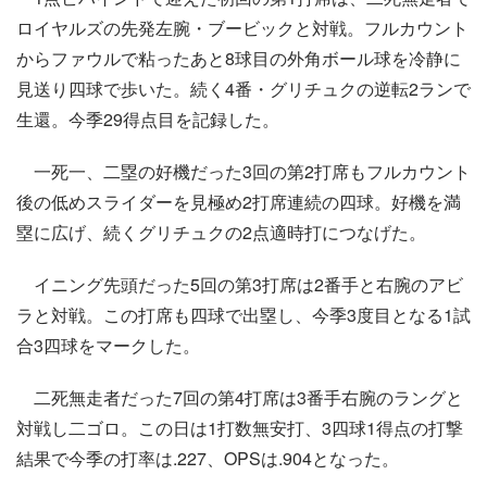
ロイヤルズの先発左腕・ブービックと対戦。フルカウント
からファウルで粘ったあと8球目の外角ボール球を冷静に
見送り四球で歩いた。続く4番・グリチュクの逆転2ランで
生還。今季29得点目を記録した。
一死一、二塁の好機だった3回の第2打席もフルカウント
後の低めスライダーを見極め2打席連続の四球。好機を満
塁に広げ、続くグリチュクの2点適時打につなげた。
イニング先頭だった5回の第3打席は2番手と右腕のアビ
ラと対戦。この打席も四球で出塁し、今季3度目となる1試
合3四球をマークした。
二死無走者だった7回の第4打席は3番手右腕のラングと
対戦し二ゴロ。この日は1打数無安打、3四球1得点の打撃
結果で今季の打率は.227、OPSは.904となった。