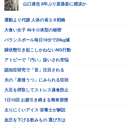
山口達也 8年ぶり楽器姿に感涙か
運動より代謝 人体の省エネ戦略
大食い女子 46キロ体型の秘密
バランスボール毎日10分で20kg減
躁状態引き起こしかねないNG行動
アトピーで「汚い」扱いされ苦悩
認知症研究で「音」注目される
夫の「産後うつ」にみられる症状
大豆を摂取してストレス過食防止
1日10回 お腹引き締まる簡単習慣
太りにくいアイス 栄養士が解説
血圧を下げる飲みもの 選び方は