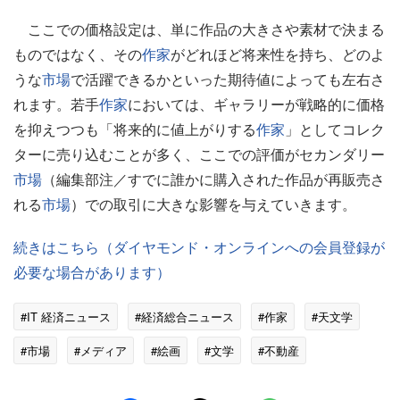
ここでの価格設定は、単に作品の大きさや素材で決まる
ものではなく、その
作家
がどれほど将来性を持ち、どのよ
うな
市場
で活躍できるかといった期待値によっても左右さ
れます。若手
作家
においては、ギャラリーが戦略的に価格
を抑えつつも「将来的に値上がりする
作家
」としてコレク
ターに売り込むことが多く、ここでの評価がセカンダリー
市場
（編集部注／すでに誰かに購入された作品が再販売さ
れる
市場
）での取引に大きな影響を与えていきます。
続きはこちら（ダイヤモンド・オンラインへの会員登録が
必要な場合があります）
#IT 経済ニュース
#経済総合ニュース
#作家
#天文学
#市場
#メディア
#絵画
#文学
#不動産