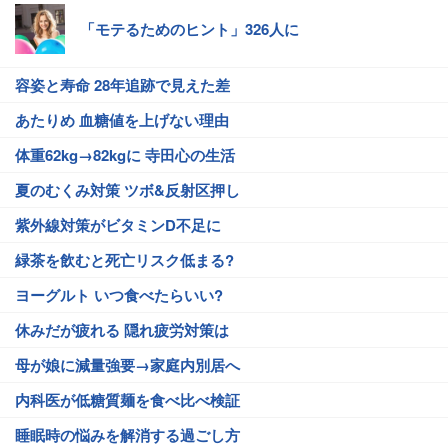
「モテるためのヒント」326人に
容姿と寿命 28年追跡で見えた差
あたりめ 血糖値を上げない理由
体重62kg→82kgに 寺田心の生活
夏のむくみ対策 ツボ&反射区押し
紫外線対策がビタミンD不足に
緑茶を飲むと死亡リスク低まる?
ヨーグルト いつ食べたらいい?
休みだが疲れる 隠れ疲労対策は
母が娘に減量強要→家庭内別居へ
内科医が低糖質麺を食べ比べ検証
睡眠時の悩みを解消する過ごし方