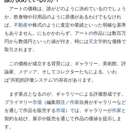
アートの価格は、誰がどのように決めているのでしょう
か。飲食物や日用品のように原価があるわけでもなけれ
ば、
不動産
や株式のように査定や業績といった明確な基準
もありません。にもかかわらず、アートの作品には数百万
円から数億円といった値が付き、時には
天文学
的な価格で
取引されます。
この価格が成立する背景には、ギャラリー、美術館、評
論家、
メディア
、そしてコレクターたちによる、いわ
ば“共犯的評価システム”の存在があります。
まず基点となるのが、ギャラリーによる評価形成です。
プライマリー
市場
（編集部注／
作家
自身がギャラリーなど
を通して作品を販売する
市場
）では、ギャラリーが
作家
と
契約を結び、展示や販売を通じて作品の価値を提示しま
す。