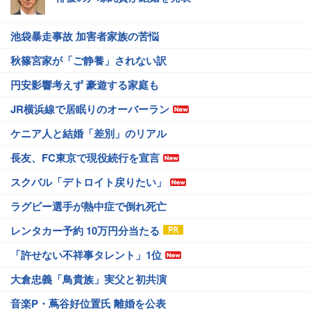
池袋暴走事故 加害者家族の苦悩
秋篠宮家が「ご静養」されない訳
円安影響考えず 豪遊する家庭も
JR横浜線で居眠りのオーバーラン
ケニア人と結婚「差別」のリアル
長友、FC東京で現役続行を宣言
スクバル「デトロイト戻りたい」
ラグビー選手が熱中症で倒れ死亡
レンタカー予約 10万円分当たる
「許せない不祥事タレント」1位
大倉忠義「鳥貴族」実父と初共演
音楽P・蔦谷好位置氏 離婚を公表