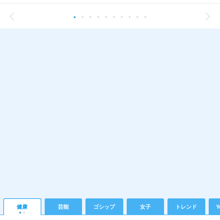
健康
芸能
ゴシップ
女子
トレンド
Y