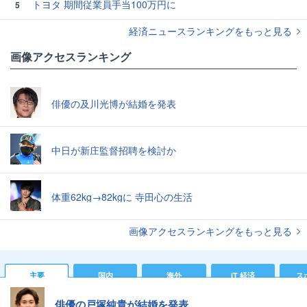
トヨタ 期間従業員手当100万円に
5
経済ニュースランキングをもっと見る
画像アクセスランキング
俳優の及川光博が結婚を発表
中日が新庄監督招聘を検討か
体重62kg→82kgに 寺田心の生活
画像アクセスランキングをもっと見る
主要
国内
海外
IT 経済
ス
俳優の戸塚純貴が結婚を発表