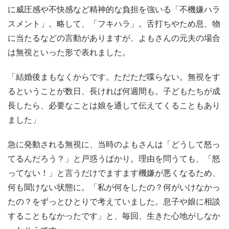
に威圧感や不快感など精神的な負担を強いる「不機嫌ハラ
スメント」。略して、「フキハラ」。舌打ちやため息、物
に当たるなどの言動がありますが、よもさんの元夫の場合
は無視といった形で表れました。
「結婚後まもなくからです。ただただ喋らない。無視をす
るということが数日、長ければ何週間も。子どもたちが成
長したら、必要なことは娘を通して伝えてくることもあり
ました」
急に発動される無視に、当時のよもさんは「どうして怒っ
てるんだろう？」と戸惑うばかり。理由を問うても、「怒
ってない！」と言うだけでますます機嫌が悪くなるため、
何も聞けない状態に。「私が何をしたの？何がいけなかっ
たの？をずっとひとりで考えていました。息子や娘に相談
することもなかったです」と、毎回、生きた心地がしなか