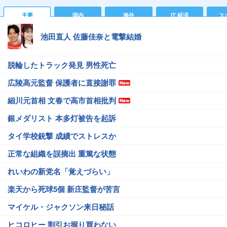
主要
国内
海外
IT 経済
ス
池田直人 佐藤佳奈と電撃結婚
脱輪したトラック発見 男性死亡
広陵高元監督 保護者に直接謝罪
細川元首相 文春で高市首相批判
銀メダリスト 本多灯被告を起訴
タイ学校銃撃 成績でストレスか
正常な組織を誤摘出 重篤な状態
れいわの新党名「覚えづらい」
楽天から死球5個 新庄監督が苦言
マイケル・ジャクソン来日秘話
ヒコロヒー 割引お握り買わない