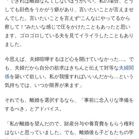
「できれば離婚なんてしないほうがいい。私の場合、どう
しても顔色をうかがう癖があり、言いたいことが言えませ
んでした。言いたいことを言えず“こんなにやってるから
察して！”みたいな感じで圧をかけたこともあったと思い
ます。ゴロゴロしている夫を見てイライラしたこともあり
ました。
今思えば、夫婦喧嘩するほど心を開けていなかった…。で
も、夫婦だから自分の欲求はきちんと伝えて対等な
夫婦関
係
を築いて欲しい。私が我慢すればいいんだから…という
気持ちでは、いつか限界が来ます」
それでも、離婚を選択するなら、「事前に念入りな準備を
するべき」とアドバイス。
「私が離婚を望んだので、財産分与や養育費をもらう権利
はないと思っていました。でも、離婚後も子どもたちの学