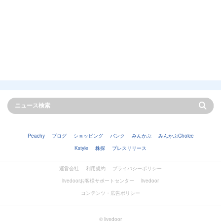
Peachy
ブログ
ショッピング
バンク
みんかぶ
みんかぶChoice
Kstyle
株探
プレスリリース
運営会社
利用規約
プライバシーポリシー
livedoorお客様サポートセンター
livedoor
コンテンツ・広告ポリシー
© livedoor