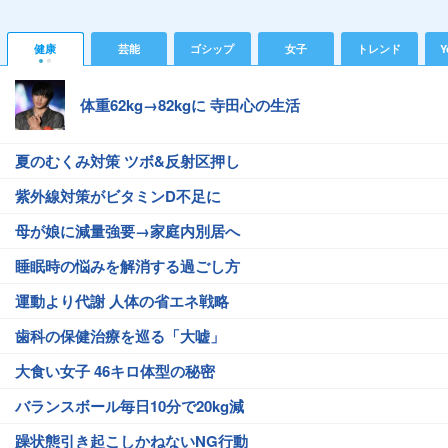
健康
芸能
ゴシップ
女子
トレンド
Y
体重62kg→82kgに 寺田心の生活
夏のむくみ対策 ツボ&反射区押し
紫外線対策がビタミンD不足に
母が娘に減量強要→家庭内別居へ
睡眠時の悩みを解消する過ごし方
運動より代謝 人体の省エネ戦略
歯科の保健治療を巡る「大嘘」
大食い女子 46キロ体型の秘密
バランスボール毎日10分で20kg減
躁状態引き起こしかねないNG行動