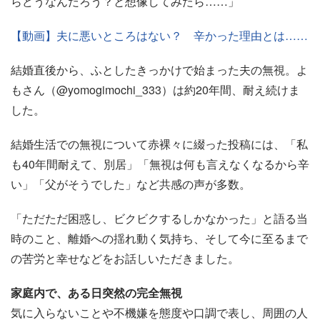
らどうなんだろう？と想像してみたら……」
【動画】夫に悪いところはない？ 辛かった理由とは……
結婚直後から、ふとしたきっかけで始まった夫の無視。よ
もさん（@yomogimochi_333）は約20年間、耐え続けま
した。
結婚生活での無視について赤裸々に綴った投稿には、「私
も40年間耐えて、別居」「無視は何も言えなくなるから辛
い」「父がそうでした」など共感の声が多数。
「ただただ困惑し、ビクビクするしかなかった」と語る当
時のこと、離婚への揺れ動く気持ち、そして今に至るまで
の苦労と幸せなどをお話しいただきました。
家庭内で、ある日突然の完全無視
気に入らないことや不機嫌を態度や口調で表し、周囲の人