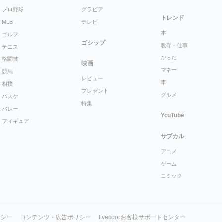
プロ野球
グラビア
トレンド
MLB
テレビ
本
ゴルフ
ゴシップ
教育・仕事
テニス
からだ
格闘技
映画
マネー
競馬
レビュー
車
相撲
プレゼント
グルメ
バスケ
特集
バレー
YouTube
フィギュア
サブカル
アニメ
ゲーム
コミック
リシー
コンテンツ・広告ポリシー
livedoorお客様サポートセンター