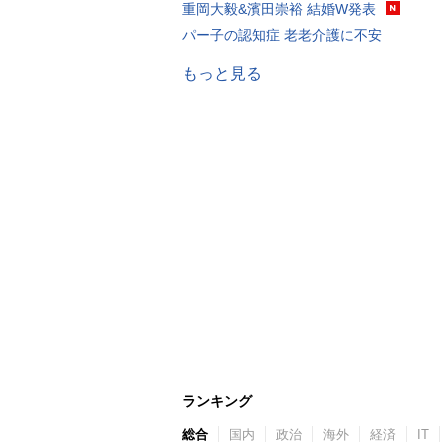
重岡大毅&濱田崇裕 結婚W発表
パー子の認知症 老老介護に不安
もっと見る
ランキング
総合
国内
政治
海外
経済
IT