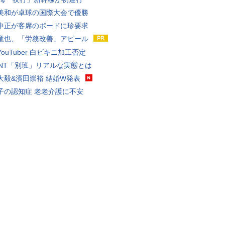
美和が卓球の国際大会で優勝
中正が客席のボードに珍要求
竜也、「労務改善」アピール
ouTuber 白ビキニ加工否定
VANT「別班」リアルな実態とは
大毅&濱田崇裕 結婚W発表
子の認知症 老老介護に不安