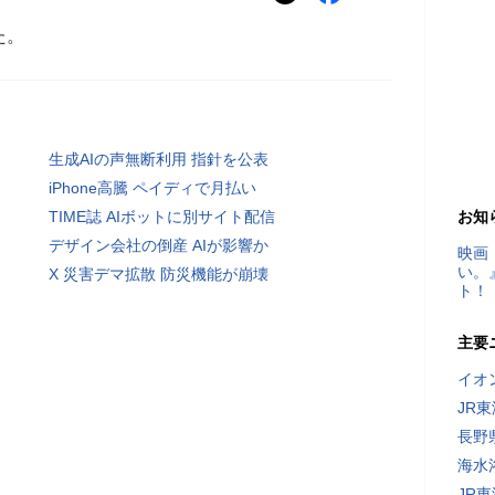
た。
生成AIの声無断利用 指針を公表
iPhone高騰 ペイディで月払い
TIME誌 AIボットに別サイト配信
お知
デザイン会社の倒産 AIが影響か
映画
い。
X 災害デマ拡散 防災機能が崩壊
ト！
主要
イオ
JR
長野
海水
JR