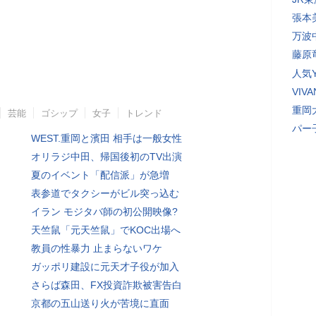
張本
万波
藤原
人気Y
VI
重岡
芸能
ゴシップ
女子
トレンド
パー
WEST.重岡と濱田 相手は一般女性
オリラジ中田、帰国後初のTV出演
夏のイベント「配信派」が急増
表参道でタクシーがビル突っ込む
イラン モジタバ師の初公開映像?
天竺鼠「元天竺鼠」でKOC出場へ
教員の性暴力 止まらないワケ
ガッポリ建設に元天才子役が加入
さらば森田、FX投資詐欺被害告白
京都の五山送り火が苦境に直面