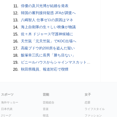
11.
俳優の及川光博が結婚を発表
12.
韓国の審判接待疑惑 JFAが調査へ
13.
八嶋智人 仕事ゼロの原因はマネ
14.
海上自衛隊の生々しい映像が物議
15.
佐々木 ドジャース守護神候補に
16.
天竺鼠「元天竺鼠」でKOC出場へ
17.
高級ブドウ約200房を盗んだ疑い
18.
飯塚幸三氏に長男「勝ち目ない」
19.
ビニールハウスからシャインマスカット約200房を盗んだ疑い ネットで販売か 無職の男（42）逮捕 岡山県警
20.
秋田県職員、報道対応で喫煙
スポーツ
芸能
女子
海外サッカー
芸能総合
恋愛
日本代表
音楽
ライフスタイル
Jリーグ
韓流
ファッション