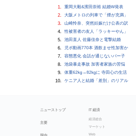
1.
重岡大毅&濱田崇裕 結婚W発表
2.
大阪メトロの列車で「煙が充満」
3.
山崎怜奈、突然妊娠だけ公表の訳
4.
性被害者の友人「ラッキーやん」
5.
池田直人 佐藤佳奈と電撃結婚
6.
児ポ動画770本 酒飲ませ性加害か
7.
容態悪化 会話が通じないパー子
8.
池袋暴走事故 加害者家族の苦悩
9.
体重62kg→82kgに 寺田心の生活
10.
ケニア人と結婚「差別」のリアル
ニューストップ
IT 経済
経済総合
主要
マーケット
Web
国内