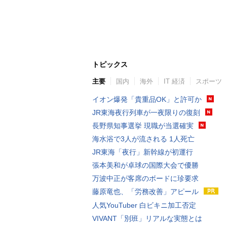
トピックス
主要
国内
海外
IT 経済
スポーツ
イオン爆発「貴重品OK」と許可か
JR東海夜行列車が一夜限りの復刻
長野県知事選挙 現職が当選確実
海水浴で3人が流される 1人死亡
JR東海「夜行」新幹線が初運行
張本美和が卓球の国際大会で優勝
万波中正が客席のボードに珍要求
藤原竜也、「労務改善」アピール
人気YouTuber 白ビキニ加工否定
VIVANT「別班」リアルな実態とは