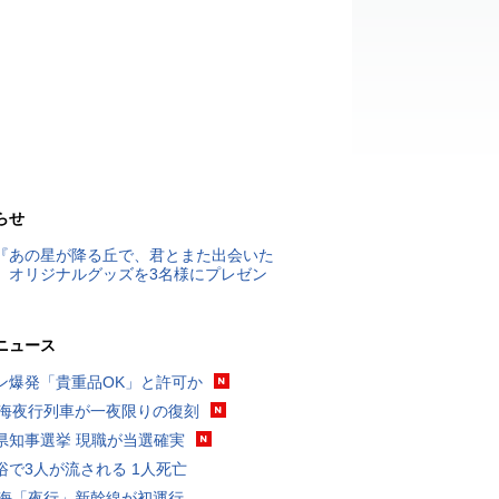
らせ
『あの星が降る丘で、君とまた出会いた
』オリジナルグッズを3名様にプレゼン
ニュース
ン爆発「貴重品OK」と許可か
東海夜行列車が一夜限りの復刻
県知事選挙 現職が当選確実
浴で3人が流される 1人死亡
東海「夜行」新幹線が初運行