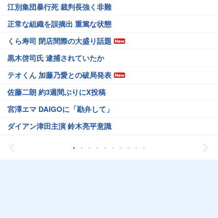
江別集団暴行死 裁判長強く非難
正常な組織を誤摘出 重篤な状態
くら寿司 閉店間際の大盛り話題
黒木啓司氏 逮捕されていたか
テオくん 加藤乃愛との破局発表
佐藤二朗 約3週間ぶりにX投稿
宮澤エマ DAIGOに「勘弁して」
ダイアン津田主演 鈴木亮平意識