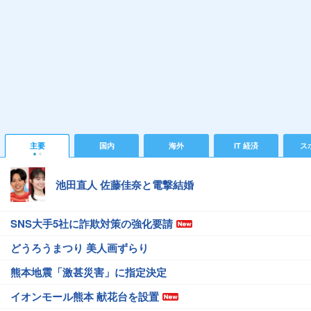
主要
国内
海外
IT 経済
ス
池田直人 佐藤佳奈と電撃結婚
SNS大手5社に詐欺対策の強化要請
どうろうまつり 美人画ずらり
熊本地震「激甚災害」に指定決定
イオンモール熊本 献花台を設置