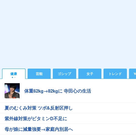
健康
芸能
ゴシップ
女子
トレンド
Y
体重62kg→82kgに 寺田心の生活
夏のむくみ対策 ツボ&反射区押し
紫外線対策がビタミンD不足に
母が娘に減量強要→家庭内別居へ