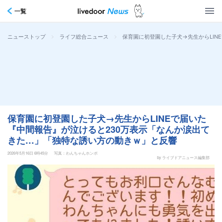
一覧
>
>
保育園に初登園した子犬→先生からLIN
ニューストップ
ライフ総合ニュース
保育園に初登園した子犬→先生からLINEで届いた
『中間報告』が泣けると230万表示「なんか涙出て
きた…」「独特な誘い方の動きｗ」と反響
2026年5月16日 6時45分
写真：わんちゃんホンポ
by ライブドアニュース編集部