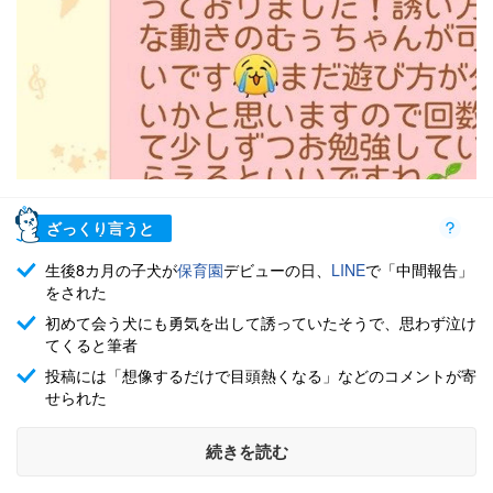
ざっくり言うと
生後8カ月の子犬が
保育園
デビューの日、
LINE
で「中間報告」
をされた
初めて会う犬にも勇気を出して誘っていたそうで、思わず泣け
てくると筆者
投稿には「想像するだけで目頭熱くなる」などのコメントが寄
せられた
続きを読む