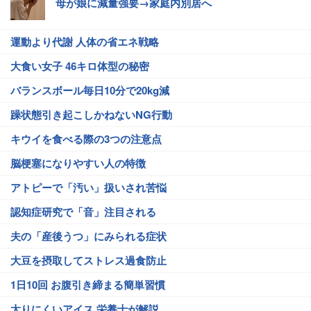
母が娘に減量強要→家庭内別居へ
運動より代謝 人体の省エネ戦略
大食い女子 46キロ体型の秘密
バランスボール毎日10分で20kg減
躁状態引き起こしかねないNG行動
キウイを食べる際の3つの注意点
脳梗塞になりやすい人の特徴
アトピーで「汚い」扱いされ苦悩
認知症研究で「音」注目される
夫の「産後うつ」にみられる症状
大豆を摂取してストレス過食防止
1日10回 お腹引き締まる簡単習慣
太りにくいアイス 栄養士が解説