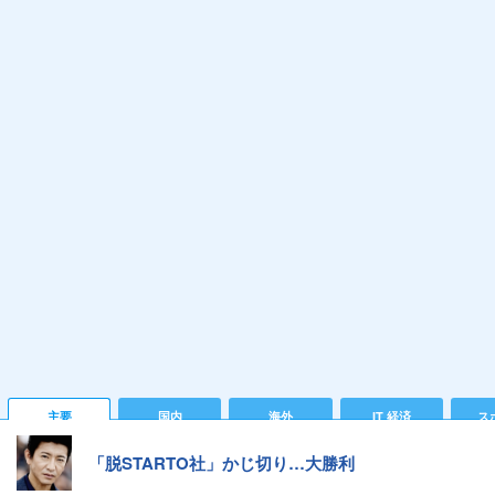
主要
国内
海外
IT 経済
ス
「脱STARTO社」かじ切り…大勝利