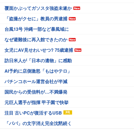
覆面かぶってガソスタ強盗未遂か
「盗撮がクセに」教員の男逮捕
台風13号 沖縄一部など暴風域に
なぜ避難後に再入館できたのか
女児にAV見せわいせつ? 75歳逮捕
訪日米人が「日本の遺物」に感動
AI予約に店側激怒「もはやテロ」
パチンコホール運営会社が半減
国民からの受信料が…不満爆発
元巨人選手が指揮 甲子園で快挙
注目 古いPCが復活するUSB
「パパ」の文字消え完全沈黙続く