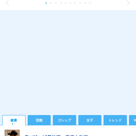
健康
芸能
ゴシップ
女子
トレンド
Y