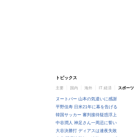
トピックス
主要
国内
海外
IT 経済
スポーツ
ヌートバー 山本の気遣いに感謝
平野佳寿 日米21年に幕を告げる
韓国サッカー 審判接待疑惑浮上
中谷潤人 神足さん一周忌に誓い
大谷決勝打 ディアスは連夜失敗