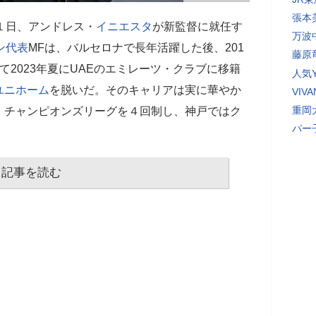
張本
１日、アンドレス・
イニエスタ
が新監督に就任す
万波
ン代表
MFは、バルセロナで長年活躍した後、201
藤原
て2023年夏にUAEのエミレーツ・クラブに移籍
人気Y
ユニホーム
を脱いだ。そのキャリアは実に華やか
VI
重岡
、チャンピオンズリーグを４回制し、神戸ではク
パー
記事を読む