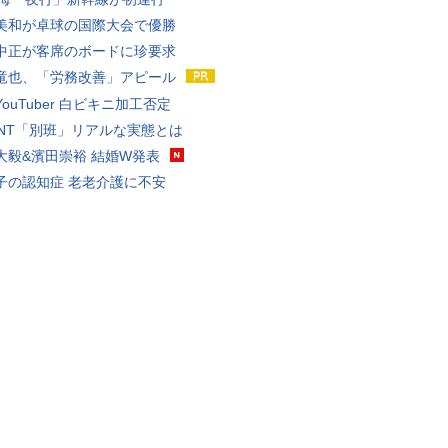
美和が卓球の国際大会で優勝
中正が客席のボードに珍要求
竜也、「労務改善」アピール
ouTuber 白ビキニ加工否定
VANT「別班」リアルな実態とは
大毅&濱田崇裕 結婚W発表
子の認知症 老老介護に不安