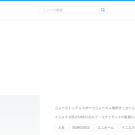
ニューストップ
スポーツニュース
海外サッカーニ
>
>
イニエスタ氏がUAEのガルフ・ユナイテッドの監督に
人生
EURO2012
ユニホーム
イニエス
ヴィッセル神戸