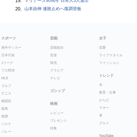
19.
マリナーズ50周年 日本人3人選出
20.
山本由伸 連敗止めへ復調登板
スポーツ
芸能
女子
海外サッカー
芸能総合
恋愛
日本代表
音楽
ライフスタイル
Jリーグ
韓流
ファッション
プロ野球
グラビア
トレンド
MLB
テレビ
本
ゴルフ
ゴシップ
教育・仕事
テニス
からだ
格闘技
映画
マネー
競馬
レビュー
車
相撲
プレゼント
グルメ
バスケ
特集
バレー
YouTube