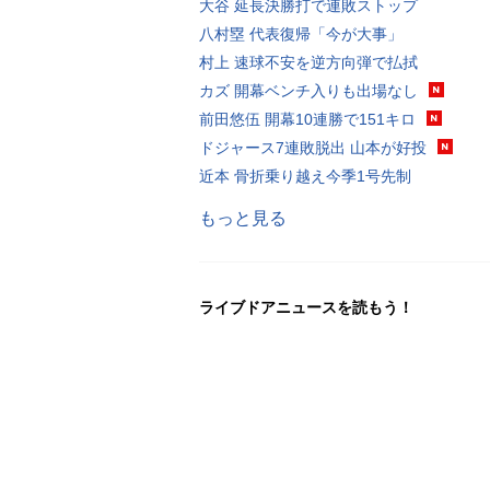
大谷 延長決勝打で連敗ストップ
八村塁 代表復帰「今が大事」
村上 速球不安を逆方向弾で払拭
カズ 開幕ベンチ入りも出場なし
前田悠伍 開幕10連勝で151キロ
ドジャース7連敗脱出 山本が好投
近本 骨折乗り越え今季1号先制
もっと見る
ライブドアニュースを読もう！