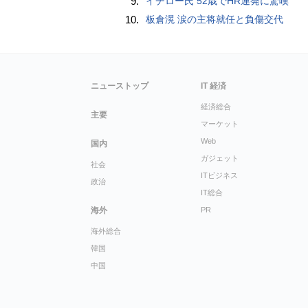
9.
イチロー氏 52歳でHR連発に驚嘆
10.
板倉滉 涙の主将就任と負傷交代
ニューストップ
IT 経済
経済総合
主要
マーケット
Web
国内
ガジェット
社会
ITビジネス
政治
IT総合
海外
PR
海外総合
韓国
中国