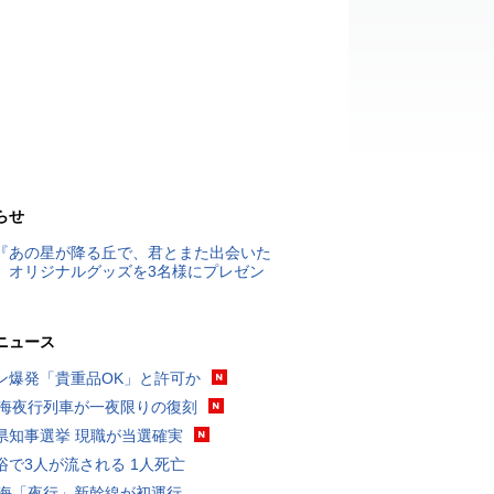
らせ
『あの星が降る丘で、君とまた出会いた
』オリジナルグッズを3名様にプレゼン
ニュース
ン爆発「貴重品OK」と許可か
東海夜行列車が一夜限りの復刻
県知事選挙 現職が当選確実
浴で3人が流される 1人死亡
東海「夜行」新幹線が初運行