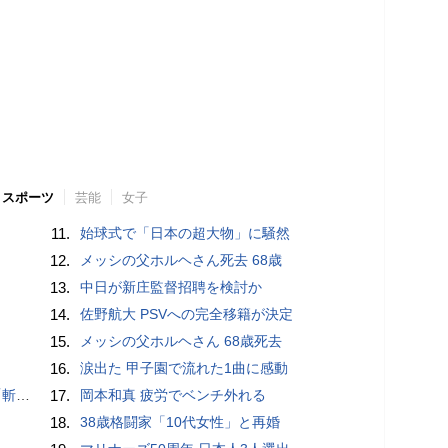
スポーツ
芸能
女子
11.
始球式で「日本の超大物」に騒然
12.
メッシの父ホルヘさん死去 68歳
13.
中日が新庄監督招聘を検討か
14.
佐野航大 PSVへの完全移籍が決定
15.
メッシの父ホルヘさん 68歳死去
16.
涙出た 甲子園で流れた1曲に感動
いるよう」
17.
岡本和真 疲労でベンチ外れる
18.
38歳格闘家「10代女性」と再婚