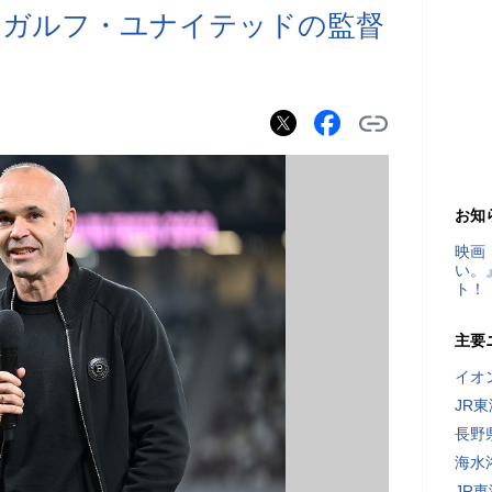
のガルフ・ユナイテッドの監督
お知
映画
い。
ト！
主要
イオ
JR
長野
海水
JR