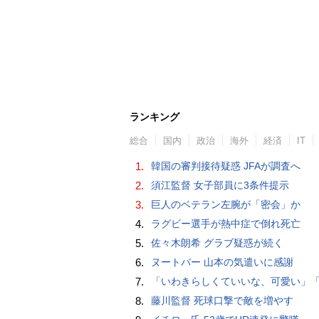
ランキング
総合
国内
政治
海外
経済
IT
1.
韓国の審判接待疑惑 JFAが調査へ
2.
須江監督 女子部員に3条件提示
3.
巨人のベテラン左腕が「密会」か
4.
ラグビー選手が熱中症で倒れ死亡
5.
佐々木朗希 グラブ疑惑が続く
6.
ヌートバー 山本の気遣いに感謝
7.
「いわきらしくていいな、可愛い」「斬新」初出場初勝利の東日本国際大昌平、アルプス彩ったフラダンス部の応援に反響 部員は感無量「夢を見て
8.
藤川監督 死球口撃で敵を増やす