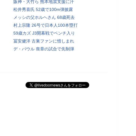
阪神・大竹ら 熊本地震支援に汗
松井秀喜氏 52歳で100m弾披露
メッシの父ホルヘさん 68歳死去
村上宗隆 26号で日本人100本塁打
59歳カズ J3開幕戦でベンチ入り
冨安健洋 古巣ファンに惜しまれ
デ・パウル 喪章の試合で先制弾