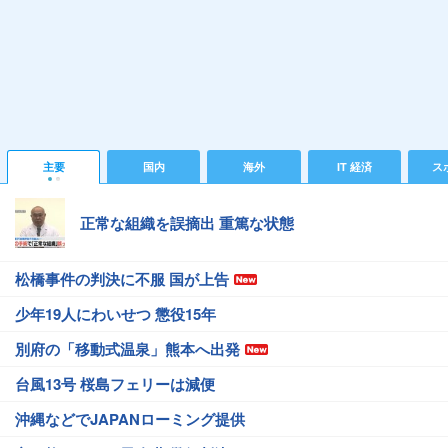
主要
国内
海外
IT 経済
ス
正常な組織を誤摘出 重篤な状態
松橋事件の判決に不服 国が上告
少年19人にわいせつ 懲役15年
別府の「移動式温泉」熊本へ出発
台風13号 桜島フェリーは減便
沖縄などでJAPANローミング提供