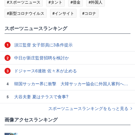
#スポーツニュース
#タント
#借金
#外国人
#新型コロナウイルス
#インサイト
#コロナ
スポーツニュースランキング
須江監督 女子部員に3条件提示
1
中日が新庄監督招聘を検討か
2
ドジャース6連敗 佐々木が止める
3
韓国サッカー界に衝撃 大韓サッカー協会に外国人審判への“性的接待”疑惑 韓国メディアが報道
4
大谷夫妻 夏はテラスで食事?
5
スポーツニュースランキングをもっと見る
画像アクセスランキング