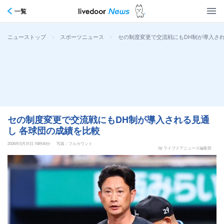
一覧
>
>
セの制度変更で交流戦にもDH制が導入され
ニューストップ
スポーツニュース
セの制度変更で交流戦にもDH制が導入される見通
し 各球団の成績を比較
2026年5月31日 16時40分
写真：フルカウント
by ライブドアニュース編集部