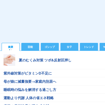
健康
芸能
ゴシップ
女子
トレンド
Y
夏のむくみ対策 ツボ&反射区押し
紫外線対策がビタミンD不足に
母が娘に減量強要→家庭内別居へ
睡眠時の悩みを解消する過ごし方
運動より代謝 人体の省エネ戦略