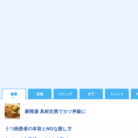
健康
芸能
ゴシップ
女子
トレンド
Y
麻辣湯 具材次第でカツ丼級に
うつ病患者の本音とNGな接し方