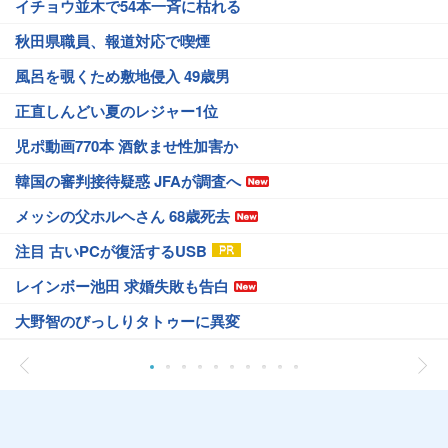
イチョウ並木で54本一斉に枯れる
秋田県職員、報道対応で喫煙
風呂を覗くため敷地侵入 49歳男
正直しんどい夏のレジャー1位
児ポ動画770本 酒飲ませ性加害か
韓国の審判接待疑惑 JFAが調査へ
メッシの父ホルヘさん 68歳死去
注目 古いPCが復活するUSB
レインボー池田 求婚失敗も告白
大野智のびっしりタトゥーに異変