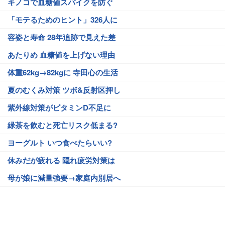
キノコで血糖値スパイクを防ぐ
「モテるためのヒント」326人に
容姿と寿命 28年追跡で見えた差
あたりめ 血糖値を上げない理由
体重62kg→82kgに 寺田心の生活
夏のむくみ対策 ツボ&反射区押し
紫外線対策がビタミンD不足に
緑茶を飲むと死亡リスク低まる?
ヨーグルト いつ食べたらいい?
休みだが疲れる 隠れ疲労対策は
母が娘に減量強要→家庭内別居へ