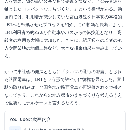
人を集め、質の高い公共交通で拠点をつなぐ、『公共交通を
軸としたコンパクトなまちづくり』」という構想がある。動
画内では、利用者が減少していた富山港線を日本初の本格的
LRTへと転換させたプロセスを紹介。この斬新な決断により、
LRT利用者の約25％が自動車やバスからの転換組となり、高
齢者の利用も大幅に増加した。さらに、駅周辺への若者の流
入や商業地の地価上昇など、大きな相乗効果を生み出してい
る。
かつて車社会の発展とともに「クルマの通行の邪魔」とされ
た路面電車は、LRTという形で鮮やかに復権を果たした。富山
駅の取り組みは、全国各地で路面電車が再評価される契機と
なっており、これからの地方都市のまちづくりを考えるうえ
で重要なモデルケースと言えるだろう。
YouTubeの動画内容