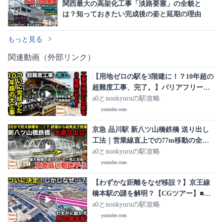
関西最大の高架化工事「淡路要塞」の全貌と
は？知っておきたい完成後の姿と延期の理由
もっと見る
関連動画（外部リンク）
【用地ゼロの駅を3階建に！？10年超の
超難度工事、完了。】バリアフリーか
ら耐震化、駅前広場、12両化、ホーム
a0とnonkyuruの駅攻略
ドア、商業施設…大変貌した御茶ノ水
youtube.com
駅は【どうなった？】■駅攻略
京急 品川駅 新八ツ山橋鉄橋 送り出し
工法｜営業線直上での77m移動の全記
録【京急品川駅地平化 2026/2/22】
a0とnonkyuruの駅攻略
youtube.com
【わずかな距離をなぜ移設？】京王線
橋本駅の謎を解明？【CGツアー】■駅
攻略
a0とnonkyuruの駅攻略
youtube.com