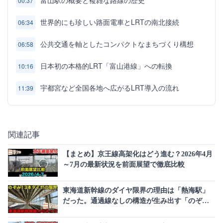
富山駅の概要と複雑な路線の歴史
00:37
世界的にも珍しい路面電車とLRTの南北接続
06:34
公共交通を軸としたコンパクトなまちづくり構想
06:58
日本初の本格的LRT「富山港線」への転換
10:16
宇都宮など全国各地へ広がるLRT導入の流れ
11:39
関連記事
【まとめ】京王線高架化はどう進む？2026年4月
～7月の最新状況を前面展望で徹底比較
東海道新幹線のダイヤ限界の理由は「熱海駅」
だった。通過線なしの構造が生み出す「のぞみ
13本ダイヤ」の極意