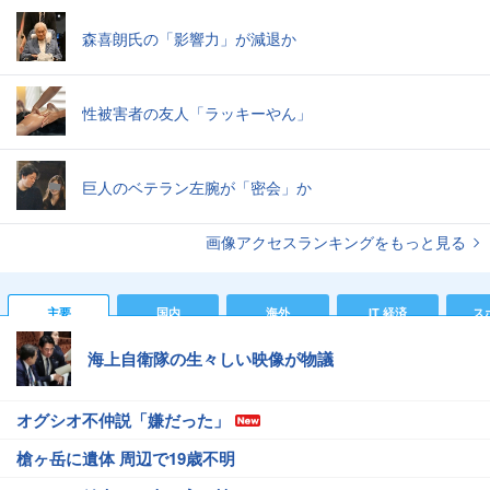
森喜朗氏の「影響力」が減退か
性被害者の友人「ラッキーやん」
巨人のベテラン左腕が「密会」か
画像アクセスランキングをもっと見る
主要
国内
海外
IT 経済
ス
海上自衛隊の生々しい映像が物議
オグシオ不仲説「嫌だった」
槍ヶ岳に遺体 周辺で19歳不明