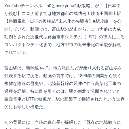
YouTubeチャンネル「a0とnonkyuruの駅攻略」が「【日本中
が羨む】コロナ前までは地方都市の成功例！鉄道王国富山駅
【路面電車・LRTの復権&近未来化の先駆者】■駅攻略」を公
開している。動画では、富山駅の歴史から、コロナ前は大成
功例とされた次世代型路面電車システム（LRT）の導入による
コンパクトシティ化まで、地方都市の近未来化の全貌が解説
されている。
富山駅は、新幹線やJR、地方私鉄などが乗り入れる富山県を
代表する駅である。動画の前半では、1899年の開業から続く
複雑な路線の歴史や、北陸新幹線の延伸に伴う高架化工事の
過程を詳解。特に目を引くのは、駅の南北で分断されていた
路面電車とLRTの軌道が、駅の高架下で接続されたという世界
的にも珍しい構造だ。
その背景には、当時の森市長が提唱した「既存の地域拠点に