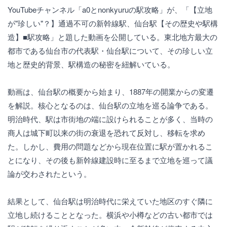
YouTubeチャンネル「a0とnonkyuruの駅攻略」が、「【立地
が"珍しい"？】通過不可の新幹線駅、仙台駅【その歴史や駅構
造】■駅攻略」と題した動画を公開している。東北地方最大の
都市である仙台市の代表駅・仙台駅について、その珍しい立
地と歴史的背景、駅構造の秘密を紐解いている。
動画は、仙台駅の概要から始まり、1887年の開業からの変遷
を解説。核心となるのは、仙台駅の立地を巡る論争である。
明治時代、駅は市街地の端に設けられることが多く、当時の
商人は城下町以来の街の衰退を恐れて反対し、移転を求め
た。しかし、費用の問題などから現在位置に駅が置かれるこ
とになり、その後も新幹線建設時に至るまで立地を巡って議
論が交わされたという。
結果として、仙台駅は明治時代に栄えていた地区のすぐ隣に
立地し続けることとなった。横浜や小樽などの古い都市では