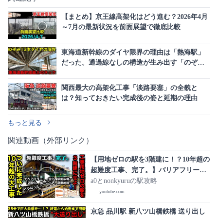
【まとめ】京王線高架化はどう進む？2026年4月
～7月の最新状況を前面展望で徹底比較
東海道新幹線のダイヤ限界の理由は「熱海駅」
だった。通過線なしの構造が生み出す「のぞみ
13本ダイヤ」の極意
関西最大の高架化工事「淡路要塞」の全貌と
は？知っておきたい完成後の姿と延期の理由
もっと見る
関連動画（外部リンク）
【用地ゼロの駅を3階建に！？10年超の
超難度工事、完了。】バリアフリーか
ら耐震化、駅前広場、12両化、ホーム
a0とnonkyuruの駅攻略
ドア、商業施設…大変貌した御茶ノ水
youtube.com
駅は【どうなった？】■駅攻略
京急 品川駅 新八ツ山橋鉄橋 送り出し