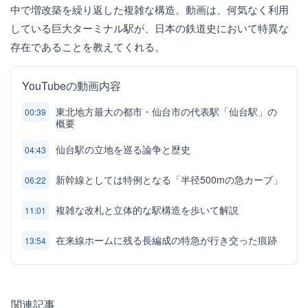
中で増改築を繰り返した複雑な構造。動画は、何気なく利用
している巨大ターミナル駅が、日本の鉄道史において特異な
存在であることを教えてくれる。
YouTubeの動画内容
東北地方最大の都市・仙台市の代表駅「仙台駅」の
00:39
概要
仙台駅の立地を巡る論争と歴史
04:43
新幹線としては特例となる「半径500mの急カーブ」
06:22
複雑な改札と立体的な駅構造を歩いて解説
11:01
在来線ホームに残る長編成の特急が行き交った痕跡
13:54
関連記事