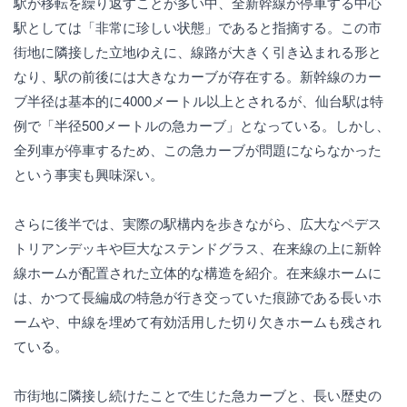
駅が移転を繰り返すことが多い中、全新幹線が停車する中心
駅としては「非常に珍しい状態」であると指摘する。この市
街地に隣接した立地ゆえに、線路が大きく引き込まれる形と
なり、駅の前後には大きなカーブが存在する。新幹線のカー
ブ半径は基本的に4000メートル以上とされるが、仙台駅は特
例で「半径500メートルの急カーブ」となっている。しかし、
全列車が停車するため、この急カーブが問題にならなかった
という事実も興味深い。
さらに後半では、実際の駅構内を歩きながら、広大なペデス
トリアンデッキや巨大なステンドグラス、在来線の上に新幹
線ホームが配置された立体的な構造を紹介。在来線ホームに
は、かつて長編成の特急が行き交っていた痕跡である長いホ
ームや、中線を埋めて有効活用した切り欠きホームも残され
ている。
市街地に隣接し続けたことで生じた急カーブと、長い歴史の