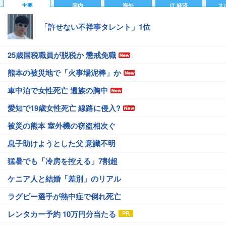
主要
国内
海外
IT 経済
ス
「許せない不祥事タレント」1位
25歳国税職員が脱税か 懲戒免職
熊本の被災地で「火事場泥棒」か
車中泊で女性死亡 遺族の胸中
愛知で19歳女性死亡 線路に侵入?
被災の熊本 室外機の窃盗相次ぐ
息子助けようとした父 意識不明
猛暑でも「冷房を控える」7割超
ケニア人と結婚「差別」のリアル
ラグビー選手が熱中症で倒れ死亡
レンタカー予約 10万円分当たる