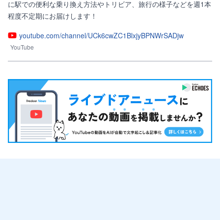
に駅での便利な乗り換え方法やトリビア、旅行の様子などを週1本
程度不定期にお届けします！
youtube.com/channel/UCk6cwZC1BlxjyBPNWrSADjw
YouTube