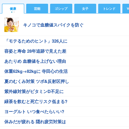
健康
芸能
ゴシップ
女子
トレンド
Y
キノコで血糖値スパイクを防ぐ
「モテるためのヒント」326人に
容姿と寿命 28年追跡で見えた差
あたりめ 血糖値を上げない理由
体重62kg→82kgに 寺田心の生活
夏のむくみ対策 ツボ&反射区押し
紫外線対策がビタミンD不足に
緑茶を飲むと死亡リスク低まる?
ヨーグルト いつ食べたらいい?
休みだが疲れる 隠れ疲労対策は