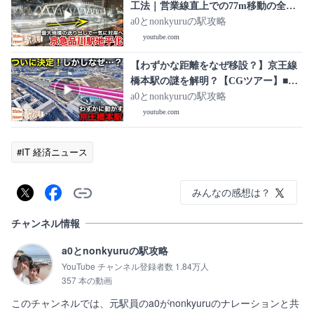
工法｜営業線直上での77m移動の全記
録【京急品川駅地平化 2026/2/22】
a0とnonkyuruの駅攻略
youtube.com
【わずかな距離をなぜ移設？】京王線
橋本駅の謎を解明？【CGツアー】■駅
攻略
a0とnonkyuruの駅攻略
youtube.com
#IT 経済ニュース
みんなの感想は？
チャンネル情報
a0とnonkyuruの駅攻略
YouTube チャンネル登録者数 1.84万人
357 本の動画
このチャンネルでは、元駅員のa0がnonkyuruのナレーションと共