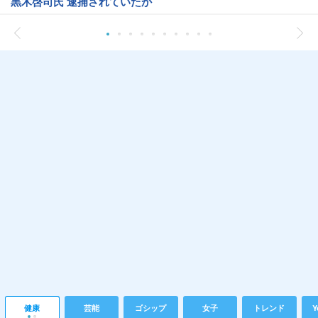
黒木啓司氏 逮捕されていたか
健康
芸能
ゴシップ
女子
トレンド
Y