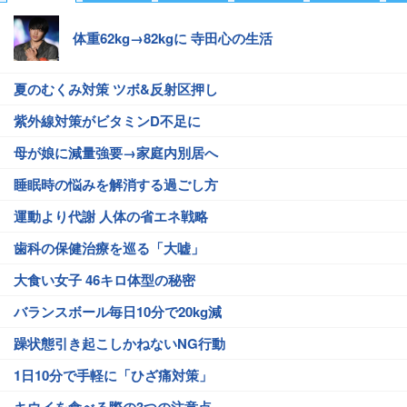
体重62kg→82kgに 寺田心の生活
夏のむくみ対策 ツボ&反射区押し
紫外線対策がビタミンD不足に
母が娘に減量強要→家庭内別居へ
睡眠時の悩みを解消する過ごし方
運動より代謝 人体の省エネ戦略
歯科の保健治療を巡る「大嘘」
大食い女子 46キロ体型の秘密
バランスボール毎日10分で20kg減
躁状態引き起こしかねないNG行動
1日10分で手軽に「ひざ痛対策」