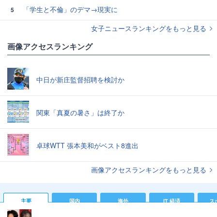
「学生と不倫」のデマ→現実に
5
女子ニュースランキングをもっと見る
画像アクセスランキング
中日が新庄監督招聘を検討か
関東「真夏の暑さ」は終了か
卓球WTT 張本美和がベスト8進出
画像アクセスランキングをもっと見る
主要
国内
海外
IT 経済
ス