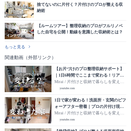
捨てないのに片付く？片付けのプロが整える収
納術
【ルームツアー】整理収納のプロがフルリノベ
した自宅を公開！動線を意識した収納術とは？
もっと見る
関連動画（外部リンク）
【お片づけのプロ整理収納サポート】
｜1日6時間でここまで変わる！リアル
お片づけ現場密着
Mirai / 片付けと収納で暮らしを変え
る。
youtube.com
1日で家が変わる！洗面所・玄関のビフ
ォーアフター密着｜プロの片付け現
場・後編
Mirai / 片付けと収納で暮らしを変え
る。
youtube.com