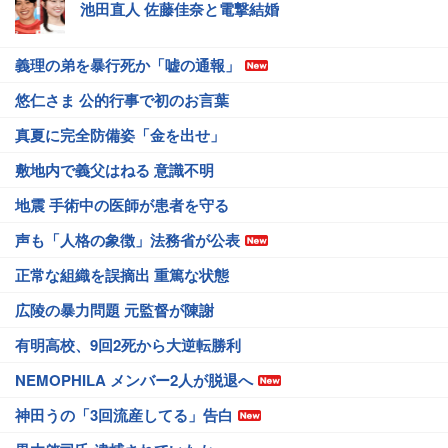
池田直人 佐藤佳奈と電撃結婚
義理の弟を暴行死か「嘘の通報」
悠仁さま 公的行事で初のお言葉
真夏に完全防備姿「金を出せ」
敷地内で義父はねる 意識不明
地震 手術中の医師が患者を守る
声も「人格の象徴」法務省が公表
正常な組織を誤摘出 重篤な状態
広陵の暴力問題 元監督が陳謝
有明高校、9回2死から大逆転勝利
NEMOPHILA メンバー2人が脱退へ
神田うの「3回流産してる」告白