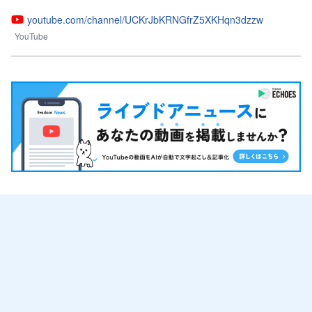
youtube.com/channel/UCKrJbKRNGfrZ5XKHqn3dzzw
YouTube