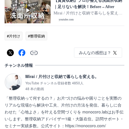
【賃貸収納】プロが整える洗面所収納
｜足りないを解決！Before→After
Mirai / 片付けと収納で暮らしを変え
る。
youtube.com
#片付け
#整理収納
みんなの感想は？
チャンネル情報
Mirai / 片付けと収納で暮らしを変える。
YouTube チャンネル登録者数 4850人
48 本の動画
「整理収納って何するの？」お片づけの悩みや困りごとを実際の
リアルな現場から解決や工夫、片付けの方法を発信。暮らしに合
わせた「心地よさ」を叶える空間づくりを monocoro.labはお手伝
いします。整理収納アドバイザー1級・大阪在住。訪問サポート・
セミナー実績多数。公式サイト：https://monocoro.com/