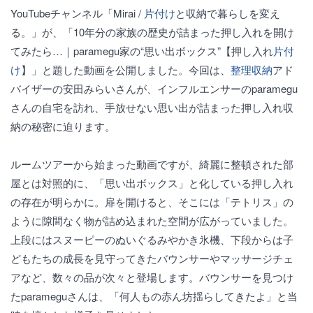
YouTubeチャンネル「Mirai /
片付け
と収納で暮らしを変え
る。」が、「10年分の家族の歴史が詰まった押し入れを開け
てみたら…｜paramegu家の“思い出ボックス”【押し入れ
片付
け
】」と題した動画を公開しました。今回は、
整理収納
アド
バイザーの安田みらいさんが、インフルエンサーのparamegu
さんの自宅を訪れ、手放せない思い出が詰まった押し入れ収
納の秘密に迫ります。
ルームツアーから始まった動画ですが、綺麗に整頓された部
屋とは対照的に、「思い出ボックス」と化している押し入れ
の存在が明らかに。扉を開けると、そこには「テトリス」の
ように隙間なく物が詰め込まれた空間が広がっていました。
上段にはスヌーピーのぬいぐるみやかき氷機、下段からは子
どもたちの成長を見守ってきたバウンサーやマッサージチェ
アなど、数々の品が次々と登場します。バウンサーを見つけ
たparameguさんは、「何人もの赤ん坊揺らしてきたよ」と当