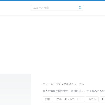
ニューストップ
グルメニュース
>
>
大人の酒場が増加中の「清澄白河」。サク飲みにもぴ
雑貨
ブルーボトルコーヒー
ホテル
In
メディア