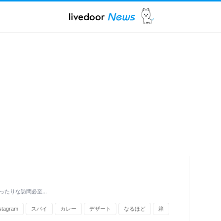
ったりな訪問必至…
stagram
スパイ
カレー
デザート
なるほど
箱