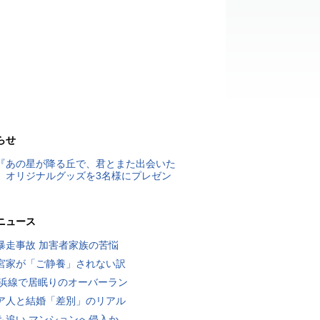
らせ
『あの星が降る丘で、君とまた出会いた
』オリジナルグッズを3名様にプレゼン
ニュース
暴走事故 加害者家族の苦悩
宮家が「ご静養」されない訳
横浜線で居眠りのオーバーラン
ア人と結婚「差別」のリアル
も追い マンションへ侵入か