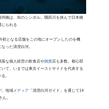
清州橋は、街のシンボル。隅田川を挟んで日本橋
感じられる
外初となる店舗をこの地にオープンしたのを機
になった清澄白河。
洒落な個人経営の飲食店や
雑貨
店も多数。都心部
ていて、いまでは東京イーストサイドを代表する
いる。
が、地域
メディア
「清澄白河ガイド」を通じて14
さん。