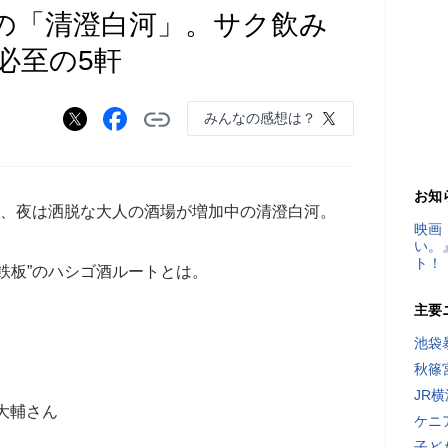
の「清澄白河」。サク飲み
必至の5軒
みんなの感想は？
お知
変、夜は洒脱な大人の酒場が増加中の清澄白河。
映画
い。
ト！
鉄板”のハシゴ酒ルートとは。
主要
池袋
秋篠
JR
大輔さん
ケニ
子ど