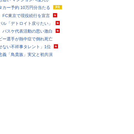
タカー予約 10万円分当たる
、FC東京で現役続行を宣言
バル「デトロイト戻りたい」
、バスケ代表活動の思い激白
ビー選手が熱中症で倒れ死亡
せない不祥事タレント」1位
忠義「鳥貴族」実父と初共演