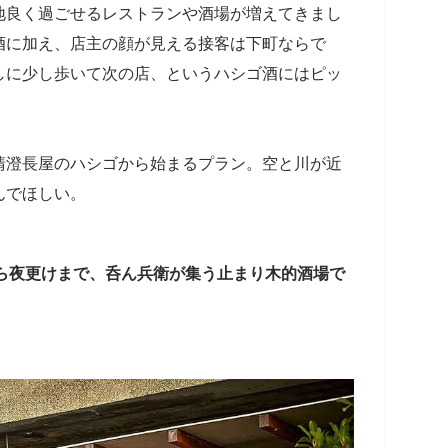
地良く過ごせるレストランや酒場が増えてきまし
酒に加え、店主の顔が見える接客は下町ならで
しに少し歩いて次の店、というハシゴ酒にはピッ
清澄長屋のハシゴから始まるプラン。空と川が近
んでほしい。
飲みから夜更けまで、呑ん兵衛が集う止まり木的酒場で