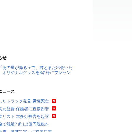
らせ
『あの星が降る丘で、君とまた出会いた
』オリジナルグッズを3名様にプレゼン
ニュース
したトラック発見 男性死亡
高元監督 保護者に直接謝罪
ダリスト 本多灯被告を起訴
金で競艇? 約1.3億円脱税か
地震「激甚災害」に指定決定