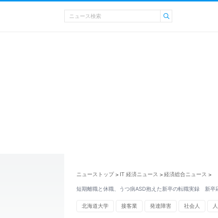
ニューストップ
IT 経済ニュース
経済総合ニュース
>
>
>
短期離職と休職、うつ病ASD抱えた新卒の転職実録 新卒
北海道大学
接客業
発達障害
社会人
人
転職