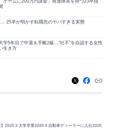
ゲームに200万円課金」発達障害を持つ23卒指
間
…」25卒が明かす転職先のヤバすぎる実態
学5年目で中退＆手帳2級…“社不”を自認する女性
い生き方
0.3 大学卒業2020.4 自動車ディーラーに入社2020.