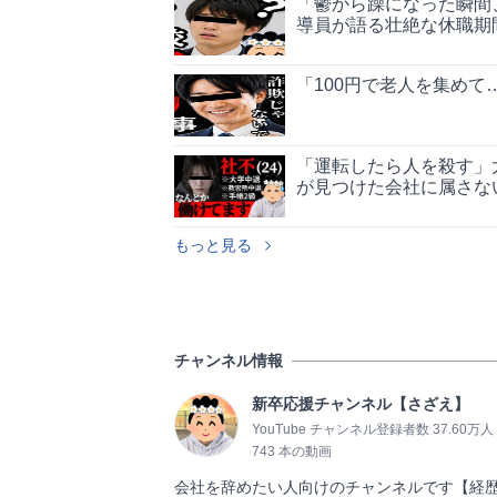
「鬱から躁になった瞬間、
導員が語る壮絶な休職期
「100円で老人を集めて
「運転したら人を殺す」大
が見つけた会社に属さな
もっと見る
チャンネル情報
新卒応援チャンネル【さざえ】
YouTube チャンネル登録者数 37.60万人
743 本の動画
会社を辞めたい人向けのチャンネルです【経歴】202