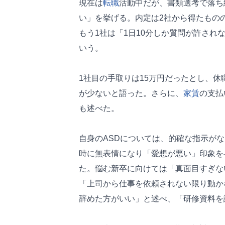
現在は
転職
活動中だが、書類選考で落ち
い」を挙げる。内定は2社から得たもの
もう1社は「1日10分しか質問が許さ
いう。
1社目の手取りは15万円だったとし、
が少ないと語った。さらに、
家賃
の支払
も述べた。
自身のASDについては、的確な指示が
時に無表情になり「愛想が悪い」印象を
た。悩む新卒に向けては「真面目すぎな
「上司から仕事を依頼されない限り動か
辞めた方がいい」と述べ、「研修資料を