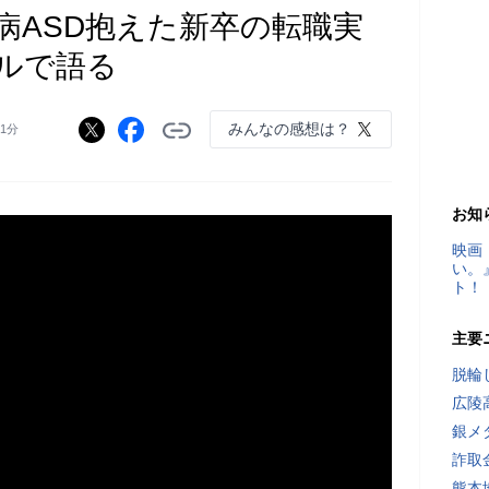
病ASD抱えた新卒の転職実
ルで語る
みんなの感想は？
31分
お知
映画
い。
ト！
主要
脱輪
広陵
銀メ
詐取
熊本