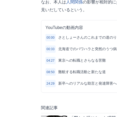
なお、本人は
人間関係
の影響が相対的に
見いだしているという。
YouTubeの動画内容
さとしょーさんのこれまでの道のり
00:00
北海道でのパワハラと突然のうつ病
00:33
東京への転職とさらなる苦難
04:27
難航する転職活動と新たな道
08:50
新卒へのリアルな助言と発達障害へ
24:29
関連記事