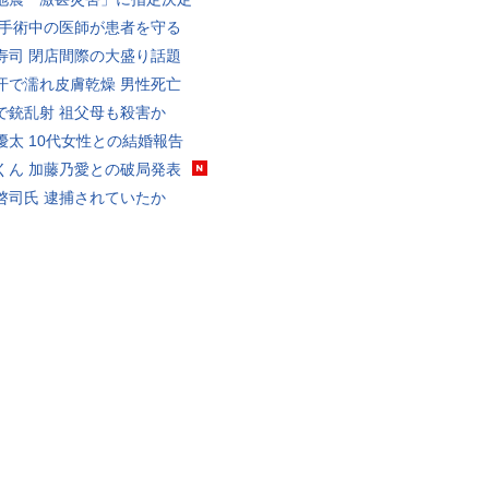
 手術中の医師が患者を守る
寿司 閉店間際の大盛り話題
汗で濡れ皮膚乾燥 男性死亡
で銃乱射 祖父母も殺害か
優太 10代女性との結婚報告
くん 加藤乃愛との破局発表
啓司氏 逮捕されていたか