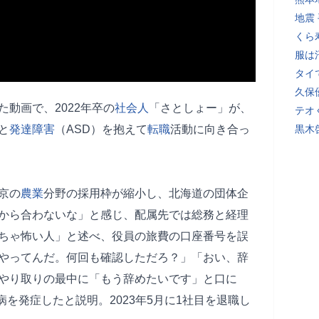
地震
くら
服は
タイ
久保
動画で、2022年卒の
社会人
「さとしょー」が、
テオ
と
発達障害
（ASD）を抱えて
転職
活動に向き合っ
黒木
京の
農業
分野の採用枠が縮小し、北海道の団体企
から合わないな」と感じ、配属先では総務と経理
ちゃ怖い人」と述べ、役員の旅費の口座番号を誤
やってんだ。何回も確認しただろ？」「おい、辞
やり取りの最中に「もう辞めたいです」と口に
病を発症したと説明。2023年5月に1社目を退職し