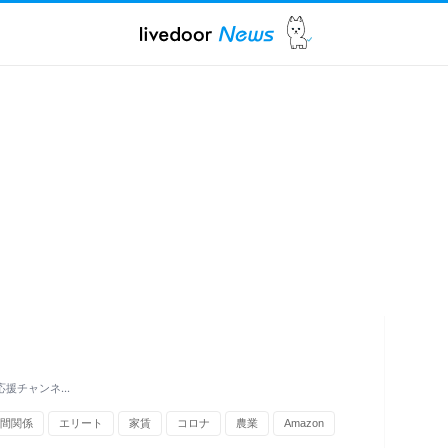
応援チャンネ…
間関係
エリート
家賃
コロナ
農業
Amazon