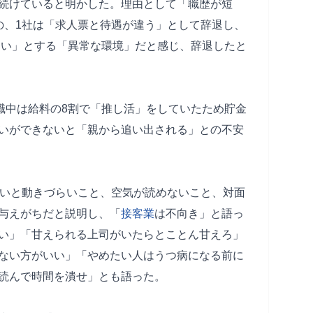
続けていると明かした。理由として「職歴が短
の、1社は「求人票と待遇が違う」として辞退し、
れない」とする「異常な環境」だと感じ、辞退したと
休職中は給料の8割で「推し活」をしていたため貯金
いができないと「親から追い出される」との不安
ないと動きづらいこと、空気が読めないこと、対面
与えがちだと説明し、「
接客業
は不向き」と語っ
い」「甘えられる上司がいたらとことん甘えろ」
ない方がいい」「やめたい人はうつ病になる前に
読んで時間を潰せ」とも語った。