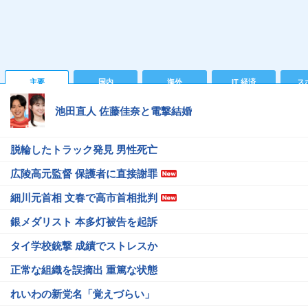
主要
国内
海外
IT 経済
ス
池田直人 佐藤佳奈と電撃結婚
脱輪したトラック発見 男性死亡
広陵高元監督 保護者に直接謝罪
細川元首相 文春で高市首相批判
銀メダリスト 本多灯被告を起訴
タイ学校銃撃 成績でストレスか
正常な組織を誤摘出 重篤な状態
れいわの新党名「覚えづらい」