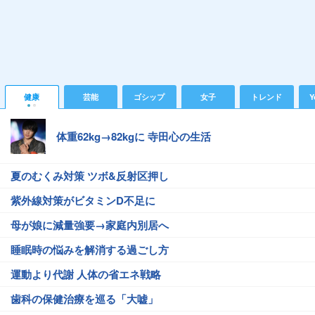
健康
芸能
ゴシップ
女子
トレンド
Y
体重62kg→82kgに 寺田心の生活
夏のむくみ対策 ツボ&反射区押し
紫外線対策がビタミンD不足に
母が娘に減量強要→家庭内別居へ
睡眠時の悩みを解消する過ごし方
運動より代謝 人体の省エネ戦略
歯科の保健治療を巡る「大嘘」