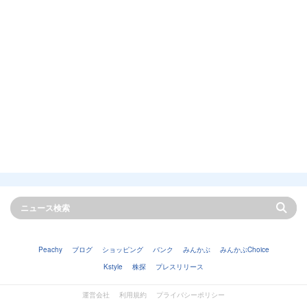
Peachy
ブログ
ショッピング
バンク
みんかぶ
みんかぶChoice
Kstyle
株探
プレスリリース
運営会社
利用規約
プライバシーポリシー