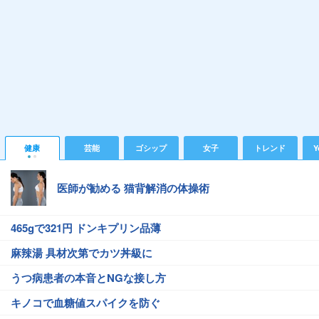
健康
芸能
ゴシップ
女子
トレンド
Y
医師が勧める 猫背解消の体操術
465gで321円 ドンキプリン品薄
麻辣湯 具材次第でカツ丼級に
うつ病患者の本音とNGな接し方
キノコで血糖値スパイクを防ぐ