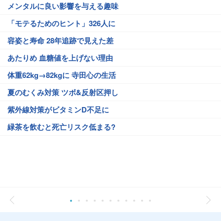
メンタルに良い影響を与える趣味
「モテるためのヒント」326人に
容姿と寿命 28年追跡で見えた差
あたりめ 血糖値を上げない理由
体重62kg→82kgに 寺田心の生活
夏のむくみ対策 ツボ&反射区押し
紫外線対策がビタミンD不足に
緑茶を飲むと死亡リスク低まる?