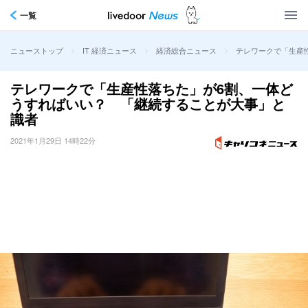
一覧
>
>
>
テレワークで「生産
ニューストップ
IT 経済ニュース
経済総合ニュース
テレワークで「生産性落ちた」が6割、一体ど
うすればいい？ 「継続することが大事」と
識者
2021年1月29日 14時22分