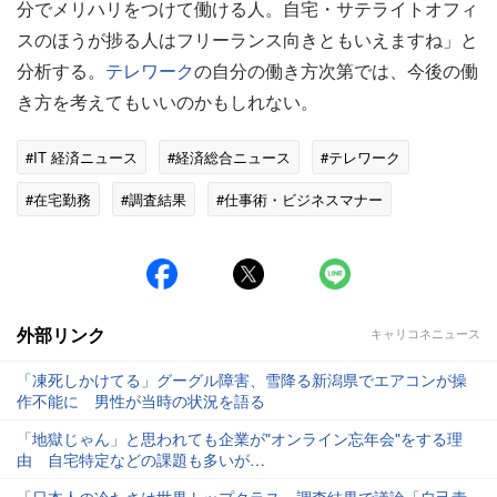
分でメリハリをつけて働ける人。自宅・サテライトオフィ
スのほうが捗る人はフリーランス向きともいえますね」と
分析する。
テレワーク
の自分の働き方次第では、今後の働
き方を考えてもいいのかもしれない。
#IT 経済ニュース
#経済総合ニュース
#テレワーク
#在宅勤務
#調査結果
#仕事術・ビジネスマナー
外部リンク
キャリコネニュース
「凍死しかけてる」グーグル障害、雪降る新潟県でエアコンが操
作不能に 男性が当時の状況を語る
「地獄じゃん」と思われても企業が"オンライン忘年会"をする理
由 自宅特定などの課題も多いが…
「日本人の冷たさは世界トップクラス」調査結果で議論「自己責