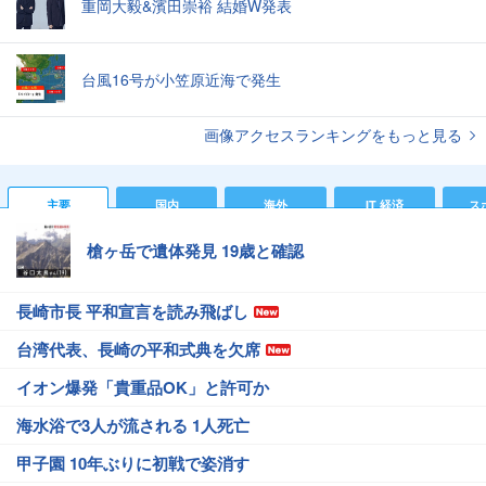
重岡大毅&濱田崇裕 結婚W発表
台風16号が小笠原近海で発生
画像アクセスランキングをもっと見る
主要
国内
海外
IT 経済
ス
槍ヶ岳で遺体発見 19歳と確認
長崎市長 平和宣言を読み飛ばし
台湾代表、長崎の平和式典を欠席
イオン爆発「貴重品OK」と許可か
海水浴で3人が流される 1人死亡
甲子園 10年ぶりに初戦で姿消す