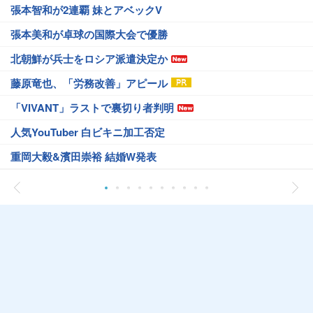
張本智和が2連覇 妹とアベックV
張本美和が卓球の国際大会で優勝
北朝鮮が兵士をロシア派遣決定か
藤原竜也、「労務改善」アピール
「VIVANT」ラストで裏切り者判明
人気YouTuber 白ビキニ加工否定
重岡大毅&濱田崇裕 結婚W発表