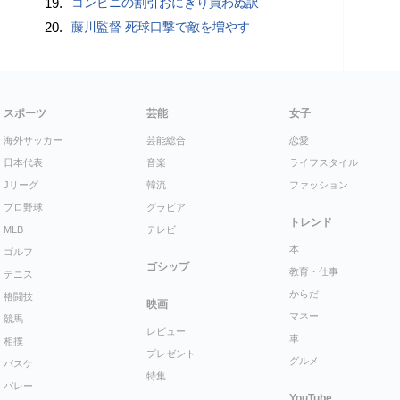
19.
コンビニの割引おにぎり買わぬ訳
20.
藤川監督 死球口撃で敵を増やす
スポーツ
芸能
女子
海外サッカー
芸能総合
恋愛
日本代表
音楽
ライフスタイル
Jリーグ
韓流
ファッション
プロ野球
グラビア
トレンド
MLB
テレビ
本
ゴルフ
ゴシップ
教育・仕事
テニス
からだ
格闘技
映画
マネー
競馬
レビュー
車
相撲
プレゼント
グルメ
バスケ
特集
バレー
YouTube