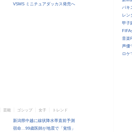
VSMS ミニチュアダッカス発売へ
パキ
レン
甲子
FI
音楽
声優
ロケ
芸能
ゴシップ
女子
トレンド
新潟県中越に線状降水帯直前予測
宿命…99歳医師が地震で「覚悟」