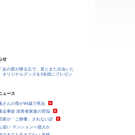
らせ
『あの星が降る丘で、君とまた出会いた
』オリジナルグッズを3名様にプレゼン
ニュース
薫さんの母が94歳で死去
暴走事故 加害者家族の苦悩
宮家が「ご静養」されない訳
も追い マンションへ侵入か
線できても生きてない 辛辣