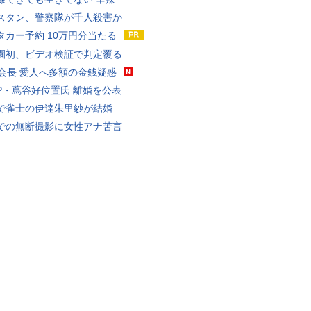
スタン、警察隊が千人殺害か
タカー予約 10万円分当たる
園初、ビデオ検証で判定覆る
FA会長 愛人へ多額の金銭疑惑
P・蔦谷好位置氏 離婚を公表
で雀士の伊達朱里紗が結婚
での無断撮影に女性アナ苦言