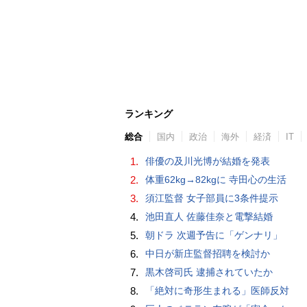
ランキング
総合
国内
政治
海外
経済
IT
1.
俳優の及川光博が結婚を発表
2.
体重62kg→82kgに 寺田心の生活
3.
須江監督 女子部員に3条件提示
4.
池田直人 佐藤佳奈と電撃結婚
5.
朝ドラ 次週予告に「ゲンナリ」
6.
中日が新庄監督招聘を検討か
7.
黒木啓司氏 逮捕されていたか
8.
「絶対に奇形生まれる」医師反対