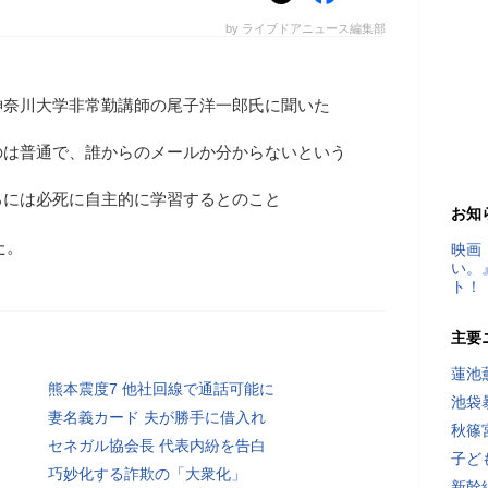
by ライブドアニュース編集部
神奈川大学非常勤講師の尾子洋一郎氏に聞いた
のは普通で、誰からのメールか分からないという
ろには必死に自主的に学習するとのこと
お知
た。
映画
い。
ト！
主要
蓮池
熊本震度7 他社回線で通話可能に
池袋
妻名義カード 夫が勝手に借入れ
秋篠
セネガル協会長 代表内紛を告白
子ど
巧妙化する詐欺の「大衆化」
新幹