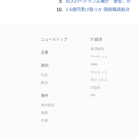
9.
巨人のベテラン左腕が「密会」か
10.
1.5億円受け取りか 国税職員処分
ニューストップ
IT 経済
経済総合
主要
マーケット
Web
国内
ガジェット
社会
ITビジネス
政治
IT総合
海外
PR
海外総合
韓国
中国