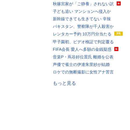
秋篠宮家が「ご静養」されない訳
子ども追い マンションへ侵入か
新幹線できても生きてない 辛辣
パキスタン、警察隊が千人殺害か
レンタカー予約 10万円分当たる
甲子園初、ビデオ検証で判定覆る
FIFA会長 愛人へ多額の金銭疑惑
音楽P・蔦谷好位置氏 離婚を公表
声優で雀士の伊達朱里紗が結婚
ロケでの無断撮影に女性アナ苦言
もっと見る