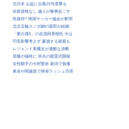
北日本 お盆に台風15号直撃も
在留資格なし 越人が惨事起こす
性接待? 韓国サッカー協会が釈明
北京五輪スノボ銅の冨田が結婚
「要介護5」の志茂田景樹氏 今は
円安影響考えず 豪遊する家庭も
レジェンド美魔女が過酷な決断
原爆の犠牲に 米兵の慰霊式開催
女性騎手の今村聖奈 新潟で負傷
東名や関越道で帰省ラッシュ渋滞