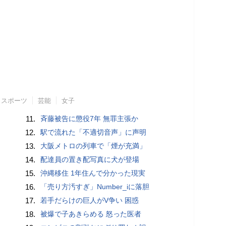
スポーツ
芸能
女子
11.
斉藤被告に懲役7年 無罪主張か
12.
駅で流れた「不適切音声」に声明
13.
大阪メトロの列車で「煙が充満」
14.
配達員の置き配写真に犬が登場
15.
沖縄移住 1年住んで分かった現実
16.
「売り方汚すぎ」Number_iに落胆
17.
若手だらけの巨人がV争い 困惑
18.
被爆で子あきらめる 怒った医者