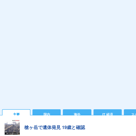
主要
国内
海外
IT 経済
ス
槍ヶ岳で遺体発見 19歳と確認