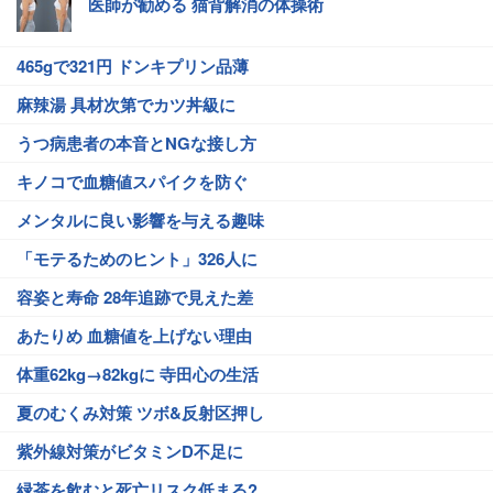
医師が勧める 猫背解消の体操術
465gで321円 ドンキプリン品薄
麻辣湯 具材次第でカツ丼級に
うつ病患者の本音とNGな接し方
キノコで血糖値スパイクを防ぐ
メンタルに良い影響を与える趣味
「モテるためのヒント」326人に
容姿と寿命 28年追跡で見えた差
あたりめ 血糖値を上げない理由
体重62kg→82kgに 寺田心の生活
夏のむくみ対策 ツボ&反射区押し
紫外線対策がビタミンD不足に
緑茶を飲むと死亡リスク低まる?