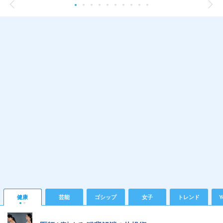
健康
芸能
ゴシップ
女子
トレンド
Y