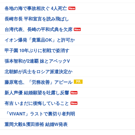
各地の海で事故相次ぐ 4人死亡
長崎市長 平和宣言を読み飛ばし
台湾代表、長崎の平和式典を欠席
イオン爆発「貴重品OK」と許可か
甲子園 10年ぶりに初戦で姿消す
張本智和が2連覇 妹とアベックV
北朝鮮が兵士をロシア派遣決定か
藤原竜也、「労務改善」アピール
新人声優 結婚願望を吐露し反響
有吉 いまだに後悔していること
「VIVANT」ラストで裏切り者判明
重岡大毅&濱田崇裕 結婚W発表