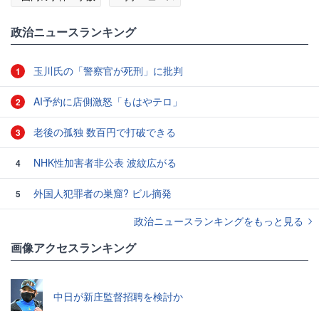
政治ニュースランキング
玉川氏の「警察官が死刑」に批判
1
AI予約に店側激怒「もはやテロ」
2
老後の孤独 数百円で打破できる
3
NHK性加害者非公表 波紋広がる
4
外国人犯罪者の巣窟? ビル摘発
5
政治ニュースランキングをもっと見る
画像アクセスランキング
中日が新庄監督招聘を検討か