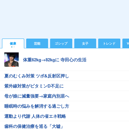
健康
芸能
ゴシップ
女子
トレンド
Y
体重62kg→82kgに 寺田心の生活
夏のむくみ対策 ツボ&反射区押し
紫外線対策がビタミンD不足に
母が娘に減量強要→家庭内別居へ
睡眠時の悩みを解消する過ごし方
運動より代謝 人体の省エネ戦略
歯科の保健治療を巡る「大嘘」