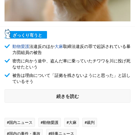
ざっくり言うと
動物愛護
法違反のほか
大麻
取締法違反の罪で起訴されている暴
力団組員の被告
密売に向かう途中、盗んだ車に乗っていたチワワを川に投げ死
なせたという
被告は理由について「証拠を残さないようにと思った」と話し
ているそう
続きを読む
#国内ニュース
#動物愛護
#大麻
#裁判
#国内の事件・事故
#時事ニュース