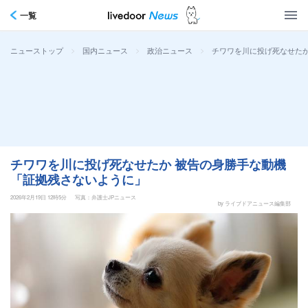
一覧
>
>
>
チワワを川に投げ死なせたか
ニューストップ
国内ニュース
政治ニュース
チワワを川に投げ死なせたか 被告の身勝手な動機
「証拠残さないように」
2026年2月19日 12時5分
写真：弁護士JPニュース
by ライブドアニュース編集部