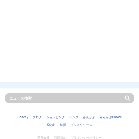
Peachy
ブログ
ショッピング
バンク
みんかぶ
みんかぶChoice
Kstyle
株探
プレスリリース
運営会社
利用規約
プライバシーポリシー