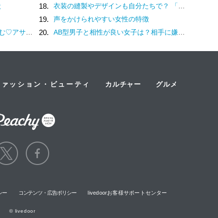
状
18.
衣装の縫製やデザインも自分たちで？ 「花形」である体育祭の応援合戦がすごい
19.
声をかけられやすい女性の特徴
ムージーの特別企画
20.
AB型男子と相性が良い女子は？相手に嫌われないためのトリセツも紹介
ファッション・ビューティ
カルチャー
グルメ
シー
コンテンツ・広告ポリシー
livedoorお客様サポートセンター
© livedoor