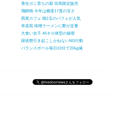
香住ガニ育ちの梨 但馬限定販売
飛騨桃 今年は糖度17度の甘さ
西尾カフェ 桃2玉のパフェが人気
幸楽苑 味噌ラーメンに酢が定番
大食い女子 46キロ体型の秘密
躁状態引き起こしかねないNG行動
バランスボール毎日10分で20kg減