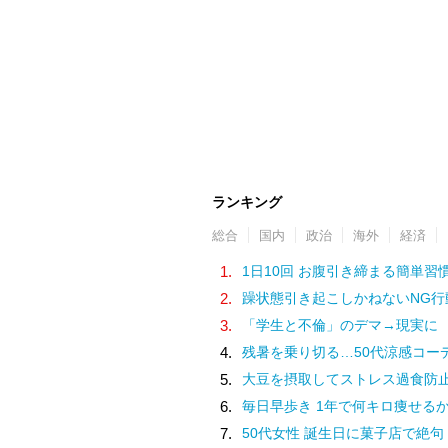
ランキング
総合
国内
政治
海外
経済
1.
1日10回 お腹引き締まる簡単習
2.
躁状態引き起こしかねないNG行
3.
「学生と不倫」のデマ→現実に
4.
残暑を乗り切る…50代涼感コー
5.
大豆を摂取してストレス過食防
6.
毎日早歩き 1年で何キロ痩せる
7.
50代女性 誕生日に菓子店で絶句