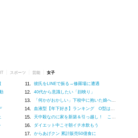
IT
スポーツ
芸能
女子
慣
11.
彼氏をLINEで振る→修羅場に遭遇
動
12.
40代から意識したい「顔映り」
13.
「何かがおかしい」下校中に抱いた娘への「違和感」。母は学校へ電話するも…／家族全員でいじめと戦うということ。（2）
デ
14.
血液型【年下好き】ランキング O型は年下彼の面倒を一生みてあげたい！
止
15.
天中殺なのに家を新築＆引っ越し！ これって大丈夫？【ユミリーのお悩み相談室】
か
16.
ダイエット中こそ朝イチ水飲もう
17.
からあげクン 累計販売50億食に