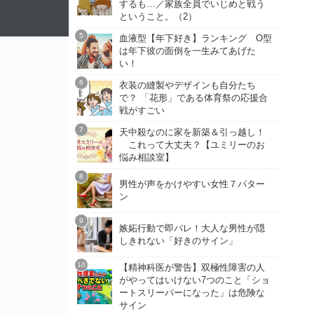
するも…／家族全員でいじめと戦う
ということ。（2）
血液型【年下好き】ランキング O型
は年下彼の面倒を一生みてあげた
い！
衣装の縫製やデザインも自分たち
で？ 「花形」である体育祭の応援合
戦がすごい
天中殺なのに家を新築＆引っ越し！
これって大丈夫？【ユミリーのお
悩み相談室】
男性が声をかけやすい女性７パター
ン
嫉妬行動で即バレ！大人な男性が隠
しきれない「好きのサイン」
【精神科医が警告】双極性障害の人
がやってはいけない7つのこと「ショ
ートスリーパーになった」は危険な
サイン