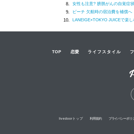
8.
女性も注意? 膀胱がんの自覚症
9.
ピーチ 欠航時の宿泊費を補償へ
10.
LANEIGE×TOKYO JUICEで楽しむ♡アサイーマンゴース
TOP
恋愛
ライフスタイル
livedoorトップ
利用規約
プライバシーポリ