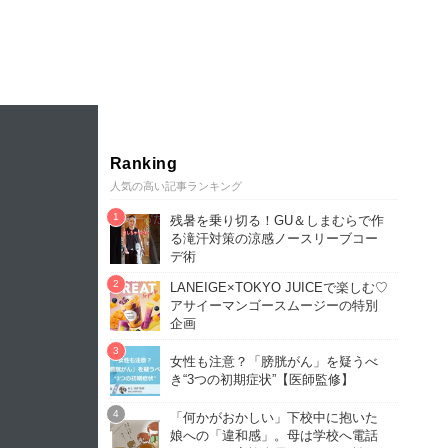
Ranking
人気の高い記事ランキング
残暑を乗り切る！GU＆しまむらで作
る滝汗対策の涼感ノースリーブコー
デ術
LANEIGE×TOKYO JUICEで楽しむ♡
アサイーマンゴースムージーの特別
企画
女性も注意？「膀胱がん」を疑うべ
き“3つの初期症状”【医師監修】
「何かがおかしい」下校中に抱いた
娘への「違和感」。母は学校へ電話