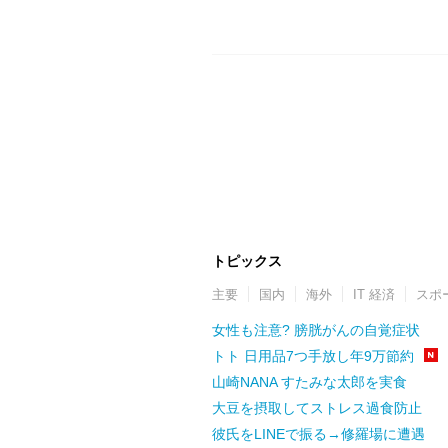
トピックス
主要
国内
海外
IT 経済
スポ
女性も注意? 膀胱がんの自覚症状
トト 日用品7つ手放し年9万節約
山崎NANA すたみな太郎を実食
大豆を摂取してストレス過食防止
彼氏をLINEで振る→修羅場に遭遇