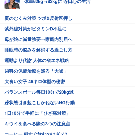
体重62kg→82kgに 寺田心の生活
夏のむくみ対策 ツボ&反射区押し
紫外線対策がビタミンD不足に
母が娘に減量強要→家庭内別居へ
睡眠時の悩みを解消する過ごし方
運動より代謝 人体の省エネ戦略
歯科の保健治療を巡る「大嘘」
大食い女子 46キロ体型の秘密
バランスボール毎日10分で20kg減
躁状態引き起こしかねないNG行動
1日10分で手軽に「ひざ痛対策」
キウイを食べる際の3つの注意点
コーヒー 朝すぐ飲むのはダメ?