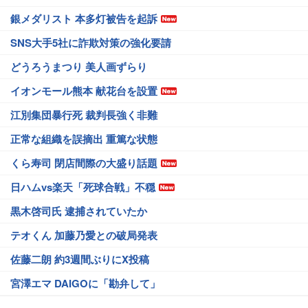
銀メダリスト 本多灯被告を起訴
SNS大手5社に詐欺対策の強化要請
どうろうまつり 美人画ずらり
イオンモール熊本 献花台を設置
江別集団暴行死 裁判長強く非難
正常な組織を誤摘出 重篤な状態
くら寿司 閉店間際の大盛り話題
日ハムvs楽天「死球合戦」不穏
黒木啓司氏 逮捕されていたか
テオくん 加藤乃愛との破局発表
佐藤二朗 約3週間ぶりにX投稿
宮澤エマ DAIGOに「勘弁して」