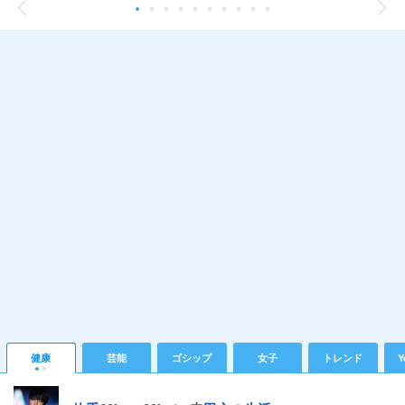
健康
芸能
ゴシップ
女子
トレンド
Y