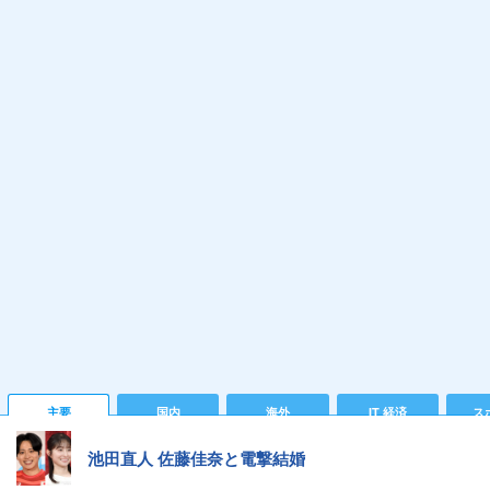
主要
国内
海外
IT 経済
ス
池田直人 佐藤佳奈と電撃結婚