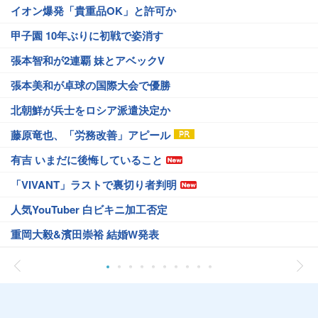
イオン爆発「貴重品OK」と許可か
甲子園 10年ぶりに初戦で姿消す
張本智和が2連覇 妹とアベックV
張本美和が卓球の国際大会で優勝
北朝鮮が兵士をロシア派遣決定か
藤原竜也、「労務改善」アピール
有吉 いまだに後悔していること
「VIVANT」ラストで裏切り者判明
人気YouTuber 白ビキニ加工否定
重岡大毅&濱田崇裕 結婚W発表