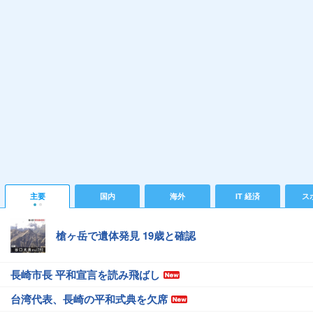
主要
国内
海外
IT 経済
ス
槍ヶ岳で遺体発見 19歳と確認
長崎市長 平和宣言を読み飛ばし
台湾代表、長崎の平和式典を欠席