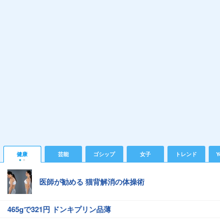
健康
芸能
ゴシップ
女子
トレンド
Y
医師が勧める 猫背解消の体操術
465gで321円 ドンキプリン品薄