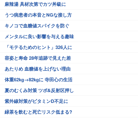
麻辣湯 具材次第でカツ丼級に
うつ病患者の本音とNGな接し方
キノコで血糖値スパイクを防ぐ
メンタルに良い影響を与える趣味
「モテるためのヒント」326人に
容姿と寿命 28年追跡で見えた差
あたりめ 血糖値を上げない理由
体重62kg→82kgに 寺田心の生活
夏のむくみ対策 ツボ&反射区押し
紫外線対策がビタミンD不足に
緑茶を飲むと死亡リスク低まる?