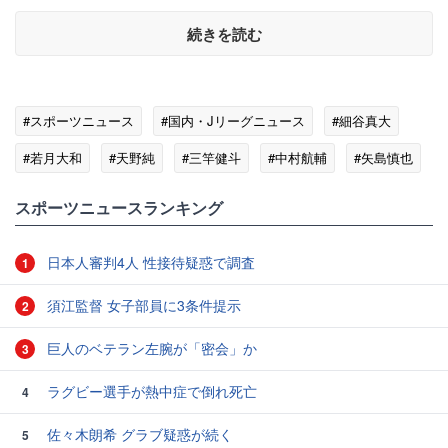
続きを読む
#スポーツニュース
#国内・Jリーグニュース
#細谷真大
#若月大和
#天野純
#三竿健斗
#中村航輔
#矢島慎也
#大悟
スポーツニュースランキング
日本人審判4人 性接待疑惑で調査
1
須江監督 女子部員に3条件提示
2
巨人のベテラン左腕が「密会」か
3
ラグビー選手が熱中症で倒れ死亡
4
佐々木朗希 グラブ疑惑が続く
5