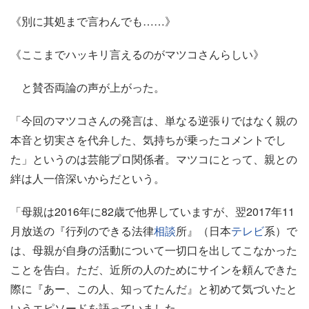
《別に其処まで言わんでも……》
《ここまでハッキリ言えるのがマツコさんらしい》
と賛否両論の声が上がった。
「今回のマツコさんの発言は、単なる逆張りではなく親の
本音と切実さを代弁した、気持ちが乗ったコメントでし
た」というのは芸能プロ関係者。マツコにとって、親との
絆は人一倍深いからだという。
「母親は2016年に82歳で他界していますが、翌2017年11
月放送の『行列のできる法律
相談
所』（日本
テレビ
系）で
は、母親が自身の活動について一切口を出してこなかった
ことを告白。ただ、近所の人のためにサインを頼んできた
際に『あー、この人、知ってたんだ』と初めて気づいたと
いうエピソードを語っていました。