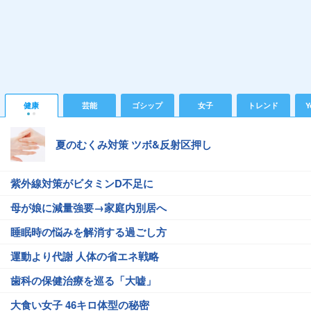
健康
芸能
ゴシップ
女子
トレンド
Y
夏のむくみ対策 ツボ&反射区押し
紫外線対策がビタミンD不足に
母が娘に減量強要→家庭内別居へ
睡眠時の悩みを解消する過ごし方
運動より代謝 人体の省エネ戦略
歯科の保健治療を巡る「大嘘」
大食い女子 46キロ体型の秘密