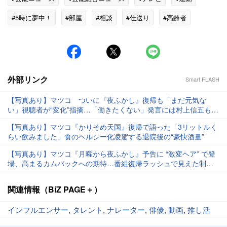
#5時に夢中！
#部屋
#相談
#仕送り
#高齢者
外部リンク
Smart FLASH
【写真あり】マツコ ついに『夜ふかし』復帰も「まだ元気な
い」視聴者が“変化”指摘…「働きたくない」発言には村上信五もフ
ォロー
【写真あり】マツコ『かりそめ天国』復帰で語った「3リットルく
らい飲みました」食のヘルシー化凌駕する退院後の“豪快酒量”
【写真あり】マツコ『月曜から夜ふかし』予告に “激変ヘア” で登
場、高まるカムバックへの期待…番組復帰ラッシュで見えた制作
サイドの苦心
関連情報（BiZ PAGE＋）
インフルエンサー
,
タレント
,
ナレーター
,
俳優
,
動画
,
推し活