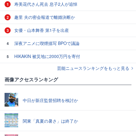
寿美花代さん死去 息子2人が追悼
1
趣里 夫の密会報道で離婚決断か
2
女優・山本舞香 第1子を出産
3
深夜アニメに喫煙描写 BPOで議論
4
HIKAKIN 被災地に2000万円を寄付
5
芸能ニュースランキングをもっと見る
画像アクセスランキング
中日が新庄監督招聘を検討か
関東「真夏の暑さ」は終了か