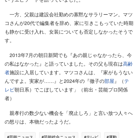
一方、父親は建設会社勤めの寡黙なサラリーマン。マツ
コさんが20代で編集者を辞め、家に引きこもっていた時期
も静かに受け入れ、女装についても否定しなかったそうで
す。
2013年7月の朝日新聞でも『あの親じゃなかったら、今
の私はなかった』と語っていました。その父も現在は
高齢
者
施設に入居しています。マツコさんは、『家がもうない
んですよ。実家が……』と2024年の『徹子の
部屋
』（
テ
レビ
朝日系）でこぼしています」（前出・芸能プロ関係
者）
親孝行の数少ない機会を「廃止しろ」と言い放つ人々へ
の怒りは、本物だったようだ。
#芸能ニュース
#芸能総合ニュース
#テレビ
#運動