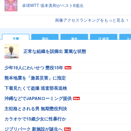
卓球WTT 張本美和がベスト8進出
画像アクセスランキングをもっと見る
主要
国内
海外
IT 経済
ス
正常な組織を誤摘出 重篤な状態
少年19人にわいせつ 懲役15年
熊本地震を「激甚災害」に指定
下着見たくて盗撮 巡査部長送検
沖縄などでJAPANローミング提供
主犯格とされる男 無期懲役判決
カラオケで15歳少女に性暴行か
ジブリパーク 新施設が誕生へ