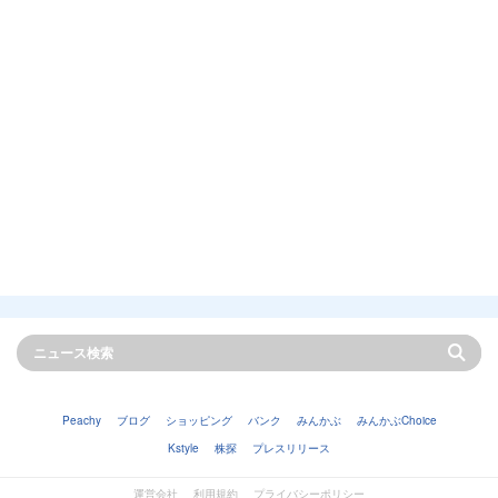
Peachy
ブログ
ショッピング
バンク
みんかぶ
みんかぶChoice
Kstyle
株探
プレスリリース
運営会社
利用規約
プライバシーポリシー