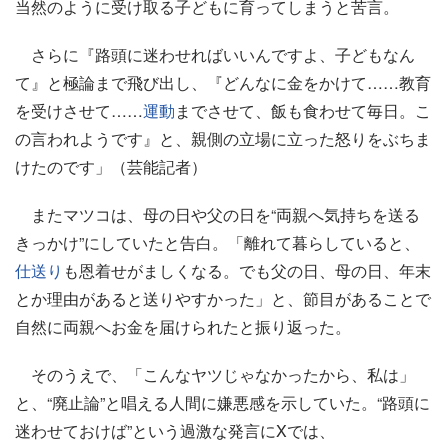
当然のように受け取る子どもに育ってしまうと苦言。
さらに『路頭に迷わせればいいんですよ、子どもなん
て』と極論まで飛び出し、『どんなに金をかけて……教育
を受けさせて……
運動
までさせて、飯も食わせて毎日。こ
の言われようです』と、親側の立場に立った怒りをぶちま
けたのです」（芸能記者）
またマツコは、母の日や父の日を“両親へ気持ちを送る
きっかけ”にしていたと告白。「離れて暮らしていると、
仕送り
も恩着せがましくなる。でも父の日、母の日、年末
とか理由があると送りやすかった」と、節目があることで
自然に両親へお金を届けられたと振り返った。
そのうえで、「こんなヤツじゃなかったから、私は」
と、“廃止論”と唱える人間に嫌悪感を示していた。“路頭に
迷わせておけば”という過激な発言にXでは、