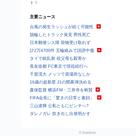
ト！
主要ニュース
台風の発生ラッシュが続く可能性
脱輪したトラック発見 男性死亡
日本郵便シス障 荷物受け取れず
計2万4700件 五輪絡みで誹謗中傷
タイで銃乱射 祖父母も殺害か
長友佑都 FC東京で現役続行へ
千賀滉大 メッツで居場所なしか
16歳の超新星 J1の開幕弾決める
森保監督 横浜FM・三井寺を称賛
FIFA会長に「驚きの日常と素顔」
三山凌輝 公私ともにピンチへ?
ダレノガレ 炊き出し出発明かす
©
livedoor