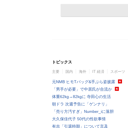
トピックス
主要
国内
海外
IT 経済
スポーツ
元NMB ヒモTバッグ&手ぶら姿披露
「男手が必要」で中居氏が合流か
体重62kg→82kgに 寺田心の生活
朝ドラ 次週予告に「ゲンナリ」
「売り方汚すぎ」Number_iに落胆
大久保佳代子 50代の性欲事情
有吉「引退時期」について言及