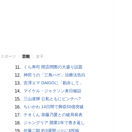
スポーツ
芸能
女子
11.
くら寿司 閉店間際の大盛り話題
12.
神田うの「三角ハゲ」治療法告白
13.
宮澤エマ DAIGOに「勘弁して」
14.
マイケル・ジャクソン来日秘話
15.
三山凌輝 公私ともにピンチへ?
16.
ちいかわ 14日間で興収50億突破
17.
テオくん 加藤乃愛との破局発表
18.
ジャングリア 開業1年で巻き返し
19.
佐藤二朗 約3週間ぶりにX投稿