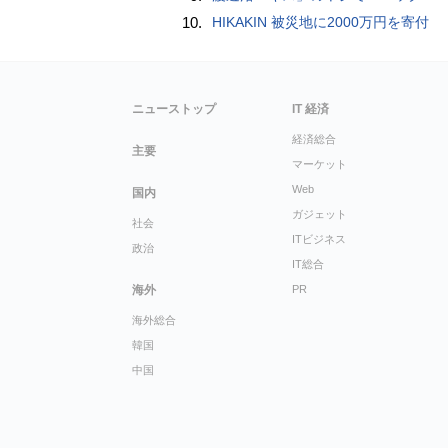
10.
HIKAKIN 被災地に2000万円を寄付
ニューストップ
IT 経済
経済総合
主要
マーケット
Web
国内
ガジェット
社会
ITビジネス
政治
IT総合
海外
PR
海外総合
韓国
中国