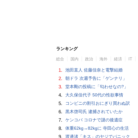
ランキング
総合
国内
政治
海外
経済
IT
1.
池田直人 佐藤佳奈と電撃結婚
2.
朝ドラ 次週予告に「ゲンナリ」
3.
堂本剛の投稿に「匂わせなの?」
4.
大久保佳代子 50代の性欲事情
5.
コンビニの割引おにぎり買わぬ訳
6.
黒木啓司氏 逮捕されていたか
7.
ケンコバ コロナで謎の後遺症
8.
体重62kg→82kgに 寺田心の生活
9.
渡邊渚「キス」のヤジでパニック