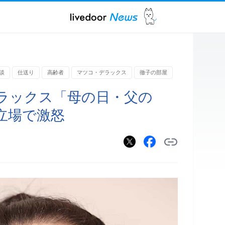
談
仕送り
高齢者
マツコ・デラックス
徹子の部屋
ラックス「母の日・父の
立場で激怒