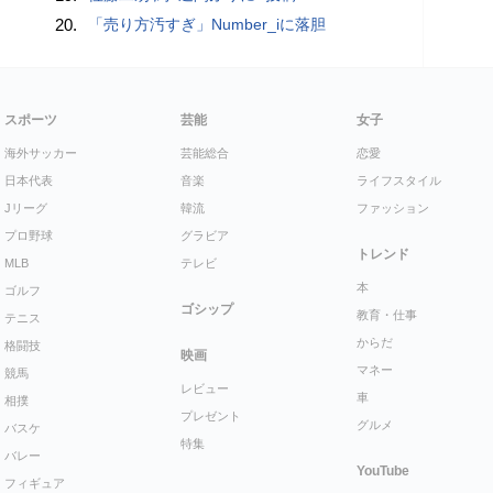
20.
「売り方汚すぎ」Number_iに落胆
スポーツ
芸能
女子
海外サッカー
芸能総合
恋愛
日本代表
音楽
ライフスタイル
Jリーグ
韓流
ファッション
プロ野球
グラビア
トレンド
MLB
テレビ
本
ゴルフ
ゴシップ
教育・仕事
テニス
からだ
格闘技
映画
マネー
競馬
レビュー
車
相撲
プレゼント
グルメ
バスケ
特集
バレー
YouTube
フィギュア