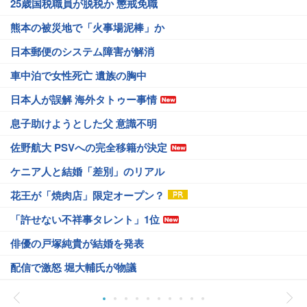
25歳国税職員が脱税か 懲戒免職
熊本の被災地で「火事場泥棒」か
日本郵便のシステム障害が解消
車中泊で女性死亡 遺族の胸中
日本人が誤解 海外タトゥー事情
息子助けようとした父 意識不明
佐野航大 PSVへの完全移籍が決定
ケニア人と結婚「差別」のリアル
花王が「焼肉店」限定オープン？
「許せない不祥事タレント」1位
俳優の戸塚純貴が結婚を発表
配信で激怒 堀大輔氏が物議