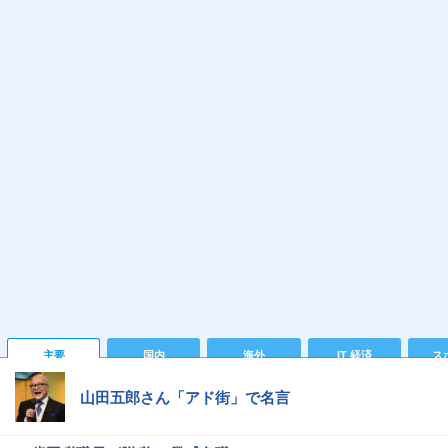
主要
国内
海外
IT 経済
ス
山田五郎さん「アド街」で名言