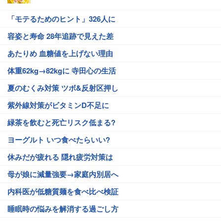
「モテるためのヒント」326人に
容姿と寿命 28年追跡で見えた差
あたりめ 血糖値を上げない理由
体重62kg→82kgに 寺田心の生活
夏のむくみ対策 ツボ&反射区押し
紫外線対策がビタミンD不足に
緑茶を飲むと死亡リスク低まる?
ヨーグルト いつ食べたらいい?
休みだが疲れる 隠れ疲労対策は
母が娘に減量強要→家庭内別居へ
内科医が低糖質麺を食べ比べ検証
睡眠時の悩みを解消する過ごし方