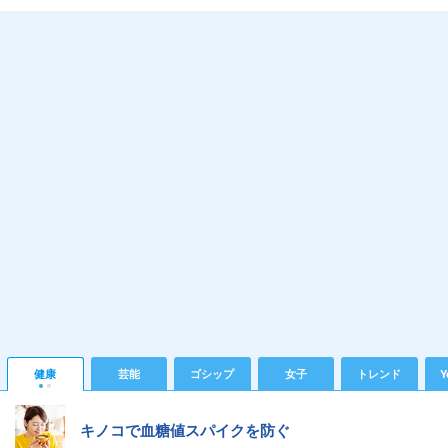
健康
芸能
ゴシップ
女子
トレンド
Y
キノコで血糖値スパイクを防ぐ