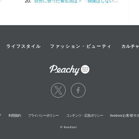
ー
20.
自分に合った食生活は？ 「我慢はしない」けど「体重は落ちていく」食事内容を模索してみた
ライフスタイル
ファッション・ビューティ
カルチ
プ
利用規約
プライバシーポリシー
コンテンツ・広告ポリシー
livedoorお客
© livedoor