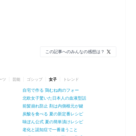
この記事へのみんなの感想は？
ーツ
芸能
ゴシップ
女子
トレンド
自宅で作る 鶏むね肉のフォー
北欧女子驚いた日本人の血液型話
前髪崩れ防止 剤は内側根元が鍵
炭酸を食べる 夏の新定番レシピ
味ぽん公式 夏の簡単漬けレシピ
老化と認知症で一番違うこと