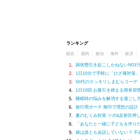
ランキング
総合
国内
政治
海外
経済
1.
躁状態引き起こしかねないNG行
2.
1日10分で手軽に「ひざ痛対策」
3.
50代のスッキリしまむらコーデ
4.
1日10回 お腹引き締まる簡単習
5.
睡眠時の悩みを解消する過ごし
6.
旅行用ポーチ 無印で理想の設計
7.
夏のむくみ対策 ツボ&反射区押
8.
「あなたと一緒に子どもを作りたい」夫の実家でアルバムを見て抱いた気持ち／子どもが欲しいか
9.
娘は誰とも会話していない？ 不自然な学校での様子を話す担任は、さらに余計なことを／家族全員でいじめ