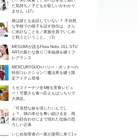
い」夫の実家でアルバムを見て抱い
た気持ち／子どもが欲しいかわかり
ません（17）
娘は誰とも会話していない？ 不自然
な学校での様子を話す担任は、さら
に余計なことを／家族全員でいじめ
と戦うということ。（3）
MEGUMIが語るFlora Notis JILL STU
ARTの新たな香り♡幸福感を纏うフ
レグランス
MERCURYDUO×ハリー・ポッターの
特別コレクション♡魔法界を纏う限
定アイテム登場
ミセスドーナツ全4種を実食レビュ
ー！可愛さも食べ応えもばっちりで
大満足。
「可哀想な妹を演じたいんでし
ょ？」姉の幸せを奪い続ける女…両
家の顔合わせにまで現れた従妹の恐
ろしい正体
いじめ加害者の一家が謝罪に来て1ヶ