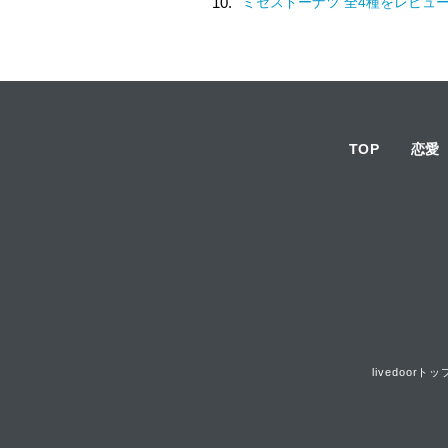
10.
ミセスドーナツ 全4種をレビュ
TOP
恋愛
livedoorトッ