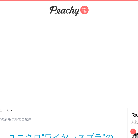
ュース
>
Ra
”の新モデルで自然体…
人気
。ユニクロ“ワイヤレスブラ”の