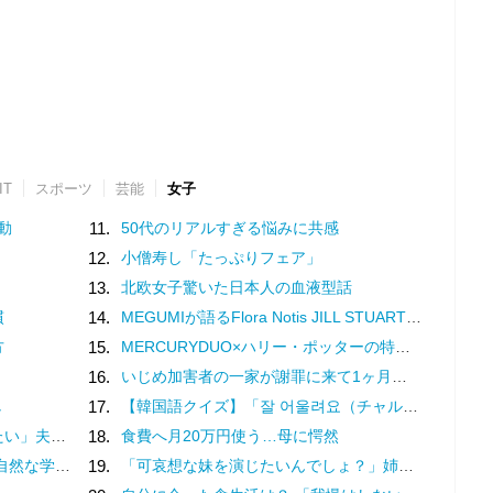
IT
スポーツ
芸能
女子
動
11.
50代のリアルすぎる悩みに共感
12.
小僧寿し「たっぷりフェア」
13.
北欧女子驚いた日本人の血液型話
慣
14.
MEGUMIが語るFlora Notis JILL STUARTの新たな香り♡幸福感を纏うフレグランス
方
15.
MERCURYDUO×ハリー・ポッターの特別コレクション♡魔法界を纏う限定アイテム登場
16.
いじめ加害者の一家が謝罪に来て1ヶ月。被害者の娘は学校に行けなくなった／娘がいじめをしていました（10）
し
17.
【韓国語クイズ】「잘 어울려요（チャル オウルリョヨ）」の意味は？褒め言葉です♡
わかりません（17）
18.
食費へ月20万円使う…母に愕然
と戦うということ。（3）
19.
「可哀想な妹を演じたいんでしょ？」姉の幸せを奪い続ける女…両家の顔合わせにまで現れた従妹の恐ろしい正体