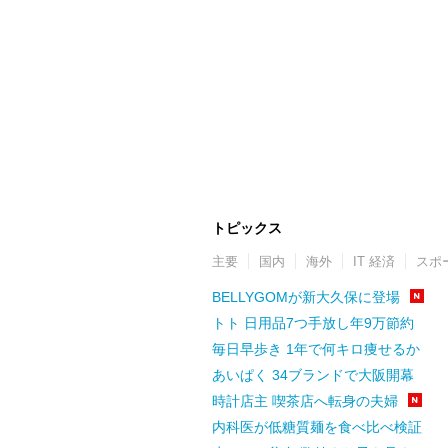
トピックス
主要
国内
海外
IT 経済
スポ
BELLYGOMが新大久保に登場
トト 日用品7つ手放し年9万節約
毎日早歩き 1年で何キロ痩せるか
あいぱく 34ブランドで大阪開幕
時計店主 喫茶店へ転身の夫婦
内科医が低糖質麺を食べ比べ検証