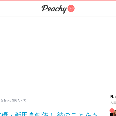
Ra
とをもっと知りたくて、…
人気
る俳優・新田真剣佑！ 彼のことをも