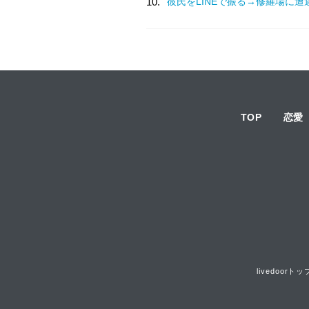
10.
彼氏をLINEで振る→修羅場に遭
TOP
恋愛
livedoorトッ