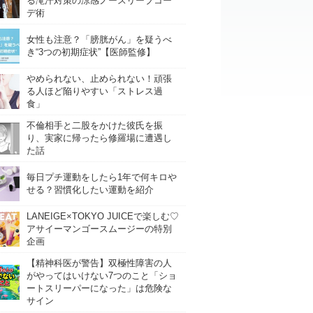
る滝汗対策の涼感ノースリーブコー
デ術
女性も注意？「膀胱がん」を疑うべ
き“3つの初期症状”【医師監修】
やめられない、止められない！頑張
る人ほど陥りやすい「ストレス過
食」
不倫相手と二股をかけた彼氏を振
り、実家に帰ったら修羅場に遭遇し
た話
毎日プチ運動をしたら1年で何キロや
せる？習慣化したい運動を紹介
LANEIGE×TOKYO JUICEで楽しむ♡
アサイーマンゴースムージーの特別
企画
【精神科医が警告】双極性障害の人
がやってはいけない7つのこと「ショ
ートスリーパーになった」は危険な
サイン