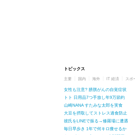
トピックス
主要
国内
海外
IT 経済
スポ
女性も注意? 膀胱がんの自覚症状
トト 日用品7つ手放し年9万節約
山崎NANA すたみな太郎を実食
大豆を摂取してストレス過食防止
彼氏をLINEで振る→修羅場に遭遇
毎日早歩き 1年で何キロ痩せるか