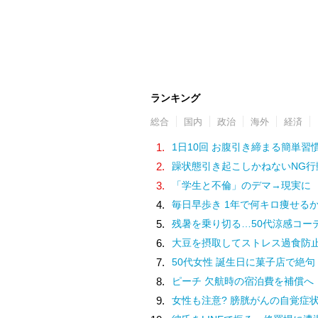
ランキング
総合
国内
政治
海外
経済
1.
1日10回 お腹引き締まる簡単習
2.
躁状態引き起こしかねないNG行
3.
「学生と不倫」のデマ→現実に
4.
毎日早歩き 1年で何キロ痩せる
5.
残暑を乗り切る…50代涼感コー
6.
大豆を摂取してストレス過食防
7.
50代女性 誕生日に菓子店で絶句
8.
ピーチ 欠航時の宿泊費を補償へ
9.
女性も注意? 膀胱がんの自覚症