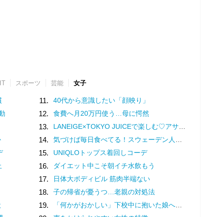
IT
スポーツ
芸能
女子
慣
11.
40代から意識したい「顔映り」
動
12.
食費へ月20万円使う…母に愕然
13.
LANEIGE×TOKYO JUICEで楽しむ♡アサイーマンゴースムージーの特別企画
か
14.
気づけば毎日食べてる！スウェーデン人漫画家がリピートし続ける日本の定番食
デ
15.
UNIQLOトップス着回しコーデ
止
16.
ダイエット中こそ朝イチ水飲もう
17.
日体大ボディビル 筋肉半端ない
18.
子の帰省が憂うつ…老親の対処法
状
19.
「何かがおかしい」下校中に抱いた娘への「違和感」。母は学校へ電話するも…／家族全員でいじめと戦うということ。（2）