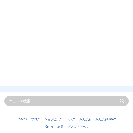
Peachy
ブログ
ショッピング
バンク
みんかぶ
みんかぶChoice
Kstyle
株探
プレスリリース