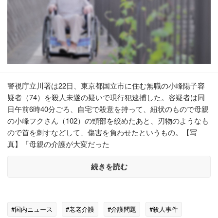
警視庁立川署は22日、東京都国立市に住む無職の小峰陽子容
疑者（74）を殺人未遂の疑いで現行犯逮捕した。容疑者は同
日午前6時40分ごろ、自宅で殺意を持って、紐状のもので母親
の小峰フクさん（102）の頸部を絞めたあと、刃物のようなも
ので首を刺すなどして、傷害を負わせたというもの。【写
真】「母親の介護が大変だった
続きを読む
#国内ニュース
#老老介護
#介護問題
#殺人事件