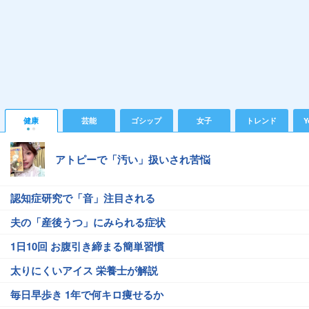
健康
芸能
ゴシップ
女子
トレンド
Y
アトピーで「汚い」扱いされ苦悩
認知症研究で「音」注目される
夫の「産後うつ」にみられる症状
1日10回 お腹引き締まる簡単習慣
太りにくいアイス 栄養士が解説
毎日早歩き 1年で何キロ痩せるか