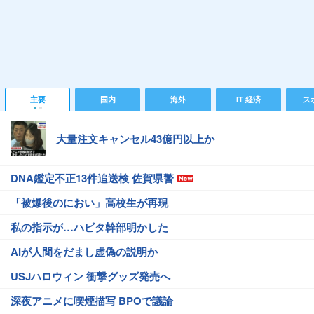
主要
国内
海外
IT 経済
ス
大量注文キャンセル43億円以上か
DNA鑑定不正13件追送検 佐賀県警
「被爆後のにおい」高校生が再現
私の指示が…ハビタ幹部明かした
AIが人間をだまし虚偽の説明か
USJハロウィン 衝撃グッズ発売へ
深夜アニメに喫煙描写 BPOで議論