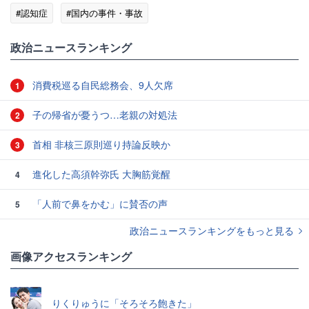
#認知症
#国内の事件・事故
政治ニュースランキング
消費税巡る自民総務会、9人欠席
1
子の帰省が憂うつ…老親の対処法
2
首相 非核三原則巡り持論反映か
3
進化した高須幹弥氏 大胸筋覚醒
4
「人前で鼻をかむ」に賛否の声
5
政治ニュースランキングをもっと見る
画像アクセスランキング
りくりゅうに「そろそろ飽きた」