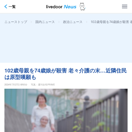
一覧
>
>
>
102歳母親を74歳娘が殺害
ニューストップ
国内ニュース
政治ニュース
102歳母親を74歳娘が殺害 老々介護の末…近隣住民
は原型嘆願も
2024年7月27日 6時0分
写真：週刊女性PRIME