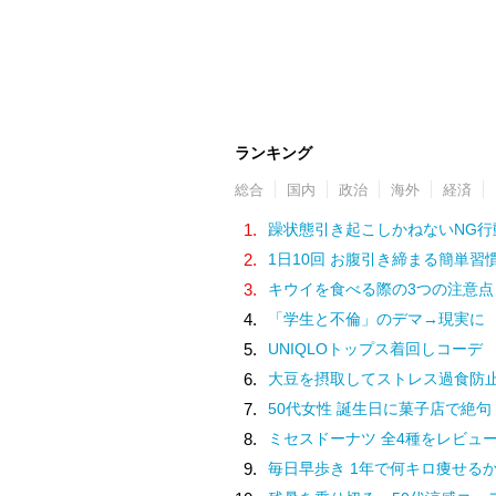
ランキング
総合
国内
政治
海外
経済
1.
躁状態引き起こしかねないNG行
2.
1日10回 お腹引き締まる簡単習
3.
キウイを食べる際の3つの注意点
4.
「学生と不倫」のデマ→現実に
5.
UNIQLOトップス着回しコーデ
6.
大豆を摂取してストレス過食防
7.
50代女性 誕生日に菓子店で絶句
8.
ミセスドーナツ 全4種をレビュ
9.
毎日早歩き 1年で何キロ痩せる