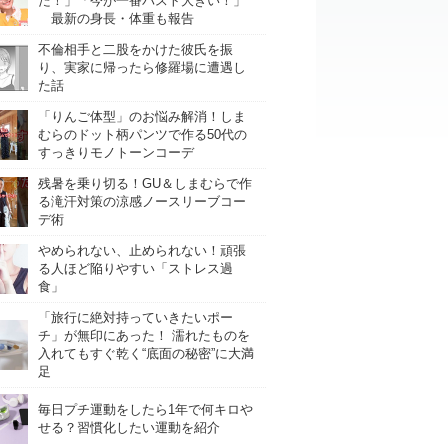
た！」「今が一番バスト大きい！」
最新の身長・体重も報告
不倫相手と二股をかけた彼氏を振
り、実家に帰ったら修羅場に遭遇し
た話
「りんご体型」のお悩み解消！しま
むらのドット柄パンツで作る50代の
すっきりモノトーンコーデ
残暑を乗り切る！GU＆しまむらで作
る滝汗対策の涼感ノースリーブコー
デ術
やめられない、止められない！頑張
る人ほど陥りやすい「ストレス過
食」
「旅行に絶対持っていきたいポー
チ」が無印にあった！ 濡れたものを
入れてもすぐ乾く“底面の秘密”に大満
足
毎日プチ運動をしたら1年で何キロや
せる？習慣化したい運動を紹介