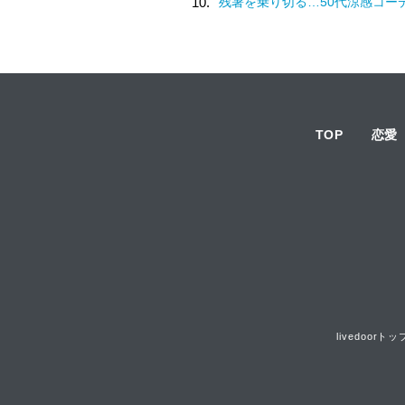
10.
残暑を乗り切る…50代涼感コー
TOP
恋愛
livedoorトッ