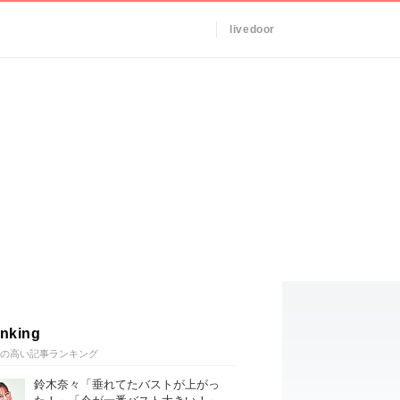
livedoor
nking
の高い記事ランキング
鈴木奈々「垂れてたバストが上がっ