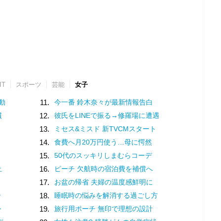
IT
スポーツ
芸能
女子
動
11.
今一番 鈴木奈々が最新情報告白
慣
12.
彼氏をLINEで振る→修羅場に遭遇
13.
ミセス&ミスド 新TVCMスタート
14.
食費へ月20万円使う…母に愕然
15.
50代のスッキリしまむらコーデ
止
16.
ピーチ 欠航時の宿泊費を補償へ
17.
お盆の帰省 夫婦の温度感鮮明に
ー
18.
睡眠時の悩みを解消する過ごし方
か
19.
旅行用ポーチ 無印で理想の設計