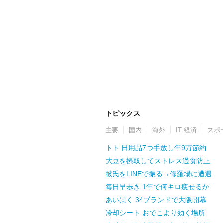
トピックス
主要
国内
海外
IT 経済
スポ
トト 日用品7つ手放し年9万節約
大豆を摂取してストレス過食防止
彼氏をLINEで振る→修羅場に遭遇
毎日早歩き 1年で何キロ痩せるか
あいぱく 34ブランドで大阪開幕
冷却シート おでこより効く場所