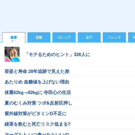
健康
芸能
ゴシップ
女子
トレンド
Y
「モテるためのヒント」326人に
容姿と寿命 28年追跡で見えた差
あたりめ 血糖値を上げない理由
体重62kg→82kgに 寺田心の生活
夏のむくみ対策 ツボ&反射区押し
紫外線対策がビタミンD不足に
緑茶を飲むと死亡リスク低まる?
ヨーグルト いつ食べたらいいの