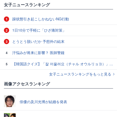
女子ニュースランキング
躁状態引き起こしかねないNG行動
1
1日10分で手軽に「ひざ痛対策」
2
とうとう脱いだか 予想外の結末
3
汗悩みが将来に影響？ 医師警鐘
4
【韓国語クイズ】「잘 어울려요（チャル オウルリョヨ）」の意味は？褒め言葉です♡
5
女子ニュースランキングをもっと見る
画像アクセスランキング
俳優の及川光博が結婚を発表