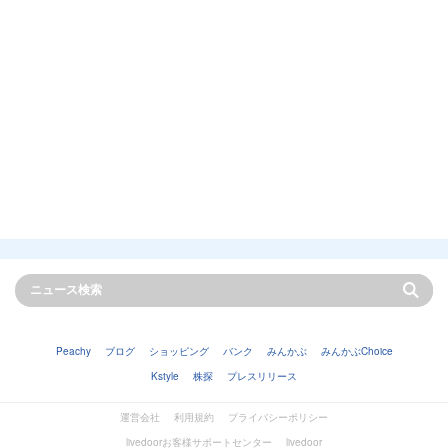
Peachy
ブログ
ショッピング
バンク
みんかぶ
みんかぶChoice
Kstyle
株探
プレスリリース
運営会社
利用規約
プライバシーポリシー
livedoorお客様サポートセンター
livedoor