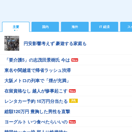
主要
国内
海外
IT 経済
ス
円安影響考えず 豪遊する家庭も
「要介護5」の志茂田景樹氏 今は
東名や関越道で帰省ラッシュ渋滞
大阪メトロの列車で「煙が充満」
在留資格なし 越人が惨事起こす
レンタカー予約 10万円分当たる
総額120万円 豊胸した男性を直撃
ヨーグルト いつ食べたらいいの