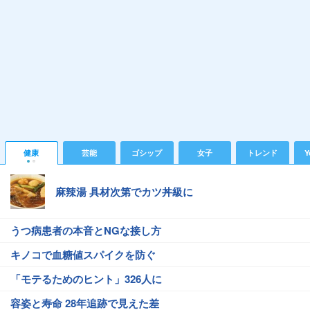
健康
芸能
ゴシップ
女子
トレンド
Y
麻辣湯 具材次第でカツ丼級に
うつ病患者の本音とNGな接し方
キノコで血糖値スパイクを防ぐ
「モテるためのヒント」326人に
容姿と寿命 28年追跡で見えた差