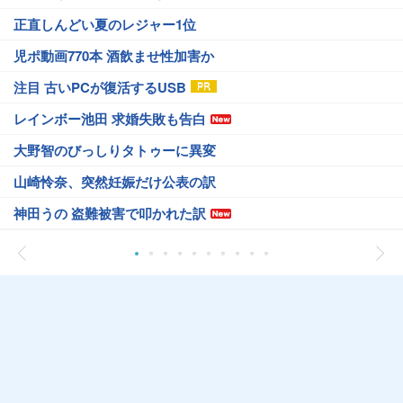
正直しんどい夏のレジャー1位
児ポ動画770本 酒飲ませ性加害か
注目 古いPCが復活するUSB
レインボー池田 求婚失敗も告白
大野智のびっしりタトゥーに異変
山崎怜奈、突然妊娠だけ公表の訳
神田うの 盗難被害で叩かれた訳