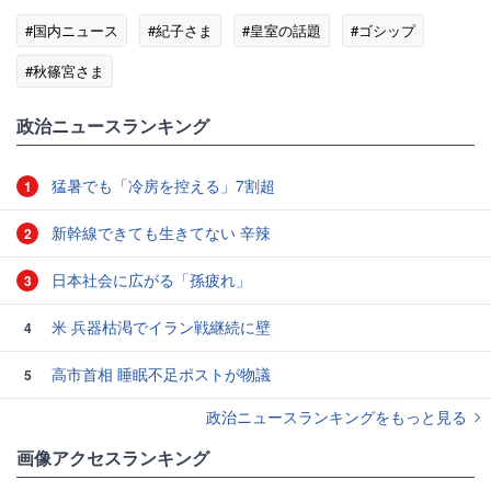
#国内ニュース
#紀子さま
#皇室の話題
#ゴシップ
#秋篠宮さま
政治ニュースランキング
猛暑でも「冷房を控える」7割超
1
新幹線できても生きてない 辛辣
2
日本社会に広がる「孫疲れ」
3
米 兵器枯渇でイラン戦継続に壁
4
高市首相 睡眠不足ポストが物議
5
政治ニュースランキングをもっと見る
画像アクセスランキング