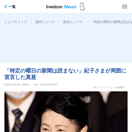
一覧
>
>
>
「特定の曜日の新聞は読ま
ニューストップ
国内ニュース
政治ニュース
「特定の曜日の新聞は読まない」紀子さまが周囲に
宣言した真意
2023年12月20日 10時0分
写真：週刊女性PRIME
by ライブドアニュース編集部