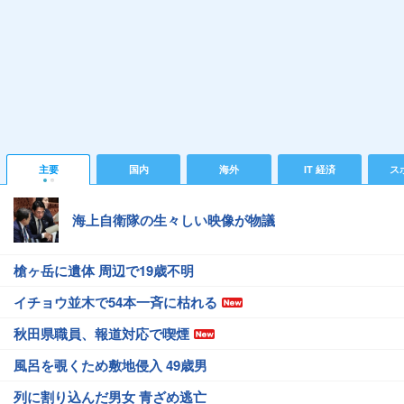
主要
国内
海外
IT 経済
ス
海上自衛隊の生々しい映像が物議
槍ヶ岳に遺体 周辺で19歳不明
イチョウ並木で54本一斉に枯れる
秋田県職員、報道対応で喫煙
風呂を覗くため敷地侵入 49歳男
列に割り込んだ男女 青ざめ逃亡