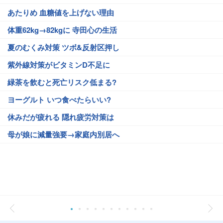
あたりめ 血糖値を上げない理由
体重62kg→82kgに 寺田心の生活
夏のむくみ対策 ツボ&反射区押し
紫外線対策がビタミンD不足に
緑茶を飲むと死亡リスク低まる?
ヨーグルト いつ食べたらいい?
休みだが疲れる 隠れ疲労対策は
母が娘に減量強要→家庭内別居へ