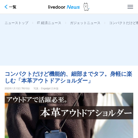
一覧
>
>
>
コンパクトだけど
ニューストップ
IT 経済ニュース
ガジェットニュース
コンパクトだけど機能的、細部までタフ。身軽に楽
しむ「本革アウトドアショルダー」
2022年1月13日 7時10分
写真：Engadget 日本版