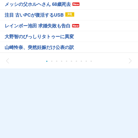
メッシの父ホルヘさん 68歳死去
注目 古いPCが復活するUSB
レインボー池田 求婚失敗も告白
大野智のびっしりタトゥーに異変
山崎怜奈、突然妊娠だけ公表の訳