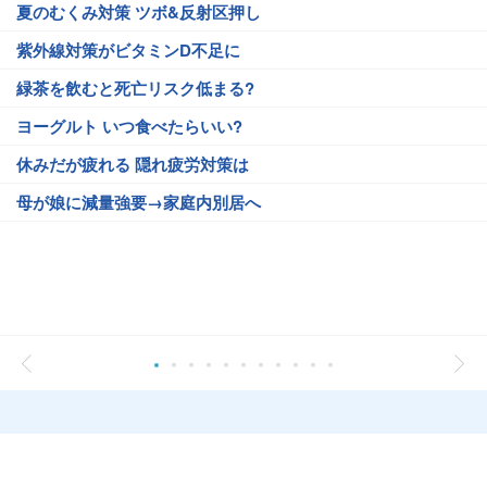
夏のむくみ対策 ツボ&反射区押し
紫外線対策がビタミンD不足に
緑茶を飲むと死亡リスク低まる?
ヨーグルト いつ食べたらいい?
休みだが疲れる 隠れ疲労対策は
母が娘に減量強要→家庭内別居へ