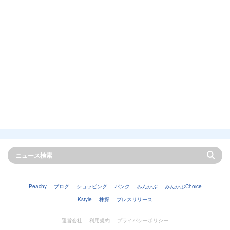
Peachy
ブログ
ショッピング
バンク
みんかぶ
みんかぶChoice
Kstyle
株探
プレスリリース
運営会社
利用規約
プライバシーポリシー