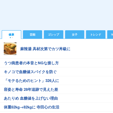
健康
芸能
ゴシップ
女子
トレンド
Y
麻辣湯 具材次第でカツ丼級に
うつ病患者の本音とNGな接し方
キノコで血糖値スパイクを防ぐ
「モテるためのヒント」326人に
容姿と寿命 28年追跡で見えた差
あたりめ 血糖値を上げない理由
体重62kg→82kgに 寺田心の生活