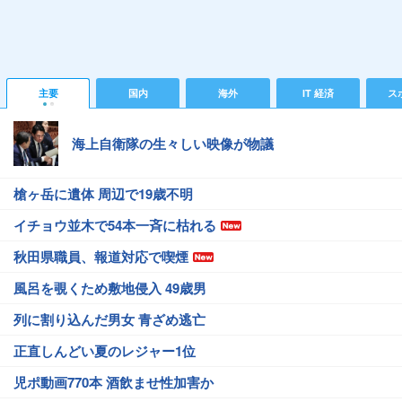
主要
国内
海外
IT 経済
ス
海上自衛隊の生々しい映像が物議
槍ヶ岳に遺体 周辺で19歳不明
イチョウ並木で54本一斉に枯れる
秋田県職員、報道対応で喫煙
風呂を覗くため敷地侵入 49歳男
列に割り込んだ男女 青ざめ逃亡
正直しんどい夏のレジャー1位
児ポ動画770本 酒飲ませ性加害か