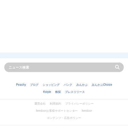
Peachy
ブログ
ショッピング
バンク
みんかぶ
みんかぶChoice
Kstyle
株探
プレスリリース
運営会社
利用規約
プライバシーポリシー
livedoorお客様サポートセンター
livedoor
コンテンツ・広告ポリシー