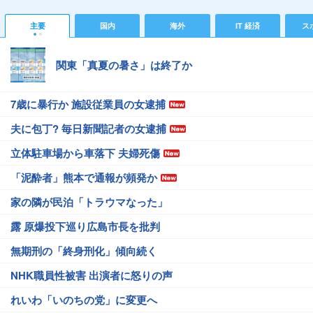
主要
国内
海外
IT 経済
ス
関東「真夏の暑さ」は終了か
7歳に暴行か 施設従業員の女逮捕
夫に包丁? 毎日新聞記者の女逮捕
立体駐車場から車落下 夫婦死傷
「泥酔者」熊本で通報が頻発か
家の隣が民泊「トラウマなった」
露 原爆投下巡り広島市長を批判
無期刑の「終身刑化」傾向続く
NHK職員性被害 出演者に怒りの声
れいわ「いのちの党」に変更へ