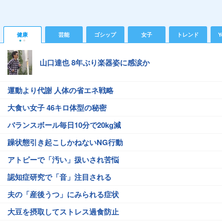
健康
芸能
ゴシップ
女子
トレンド
Y
山口達也 8年ぶり楽器姿に感涙か
運動より代謝 人体の省エネ戦略
大食い女子 46キロ体型の秘密
バランスボール毎日10分で20kg減
躁状態引き起こしかねないNG行動
アトピーで「汚い」扱いされ苦悩
認知症研究で「音」注目される
夫の「産後うつ」にみられる症状
大豆を摂取してストレス過食防止