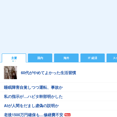
主要
国内
海外
IT 経済
ス
60代がやめてよかった生活習慣
睡眠障害自覚しつつ運転、事故か
私の指示が…ハビタ幹部明かした
AIが人間をだまし虚偽の説明か
老後1500万円確保も…修繕費不安