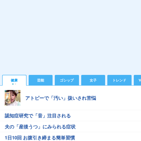
健康
芸能
ゴシップ
女子
トレンド
Y
アトピーで「汚い」扱いされ苦悩
認知症研究で「音」注目される
夫の「産後うつ」にみられる症状
1日10回 お腹引き締まる簡単習慣