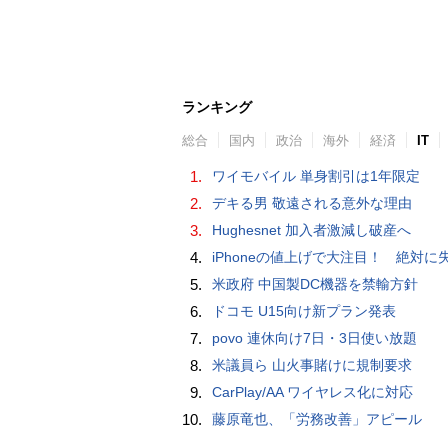
ランキング
総合
国内
政治
海外
経済
IT
1.
ワイモバイル 単身割引は1年限定
2.
デキる男 敬遠される意外な理由
3.
Hughesnet 加入者激減し破産へ
4.
iPhoneの値上げで大注目！ 絶対に失敗しない「中古スマホ」の売り方＆
5.
米政府 中国製DC機器を禁輸方針
6.
ドコモ U15向け新プラン発表
7.
povo 連休向け7日・3日使い放題
8.
米議員ら 山火事賭けに規制要求
9.
CarPlay/AA ワイヤレス化に対応
10.
藤原竜也、「労務改善」アピール