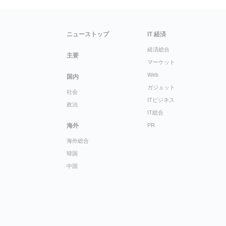
ニューストップ
IT 経済
経済総合
主要
マーケット
Web
国内
ガジェット
社会
ITビジネス
政治
IT総合
海外
PR
海外総合
韓国
中国