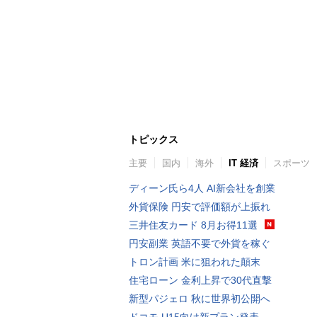
トピックス
主要
国内
海外
IT 経済
スポーツ
ディーン氏ら4人 AI新会社を創業
外貨保険 円安で評価額が上振れ
三井住友カード 8月お得11選
円安副業 英語不要で外貨を稼ぐ
トロン計画 米に狙われた顛末
住宅ローン 金利上昇で30代直撃
新型パジェロ 秋に世界初公開へ
ドコモ U15向け新プラン発表