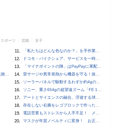
スポーツ
芸能
女子
11.
「私たちはどんな色なのか？」を手作業でデータ分析して人間の肌の色を表現する新しい色空間を構築した「Inclusive Color Space」
12.
ドコモ・バイクシェア、サービスを一時停止 不具合の復旧が見通せないため
13.
「マイナポイントの陣」はPayPayに軍配！ 燻製できちゃう鍋、グラスドームクッカー
買い方
14.
雷サージや異常発熱から機器を守る！抜け止め仕様の3P-2P変換アダプタ
15.
ソーラーパネルで駆動するわずか約4gの超軽量ドローン「CoulombFly」
16.
ソニー、重さ654gの超望遠ズーム「FE 100-400mm F5.6-8 OSS」 実売14万円前後
17.
アートとサイエンスの融合。浮遊する球体インテリア「Buda Ball(ブダボール)」
18.
存在しない右腕をレゴブロックで作った少年ビルダーが登場
19.
電話営業もストレスから人手不足！ メンタルに心配ない会話AI 「Sakura TALK」が営業電話をかける時代がくる
20.
マスクが年賀ノベルティに変身！ お正月特別パッケージの注文受付開始