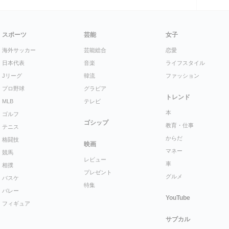
スポーツ
芸能
女子
海外サッカー
芸能総合
恋愛
日本代表
音楽
ライフスタイル
Jリーグ
韓流
ファッション
プロ野球
グラビア
トレンド
MLB
テレビ
本
ゴルフ
ゴシップ
教育・仕事
テニス
からだ
格闘技
映画
マネー
競馬
レビュー
車
相撲
プレゼント
グルメ
バスケ
特集
バレー
YouTube
フィギュア
サブカル