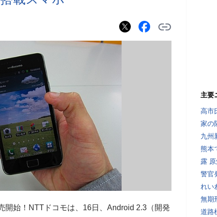
主要
高市
家の
九州
熊本
露 
警官
れい
無期
に発売開始！NTTドコモは、16日、Android 2.3（開発
道路