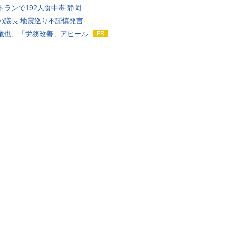
トランで192人食中毒 静岡
の議長 地震巡り不謹慎発言
竜也、「労務改善」アピール