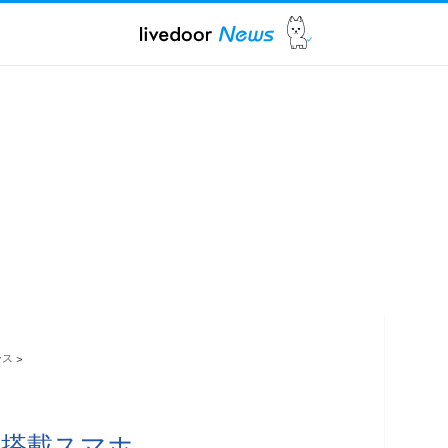
ース
>
U搭載スマホ