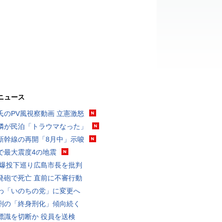
ニュース
氏のPV風視察動画 立憲激怒
隣が民泊「トラウマなった」
新幹線の再開「8月中」示唆
で最大震度4の地震
原爆投下巡り広島市長を批判
発砲で死亡 直前に不審行動
わ「いのちの党」に変更へ
刑の「終身刑化」傾向続く
標識を切断か 役員を送検