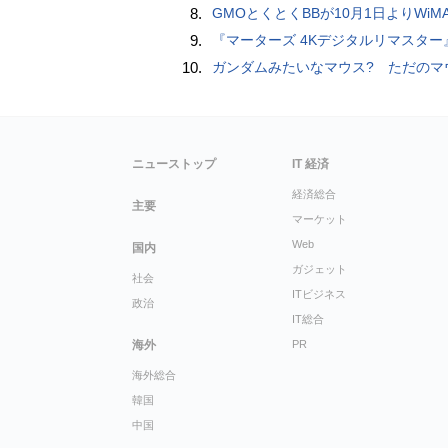
8.
GMOとくとくBBが10月1日よりWiMAXなど月額605円値上げ！全6種の重要変更を徹
9.
『マーターズ 4Kデジタルリマスター』オールナイト上映、鬼畜な併映作品が決定 全部観たら“生還証”をプレゼント［
10.
ガンダムみたいなマウス? ただのマウスとは違うのだよ1944通りの形状に変更できる驚異のマ
ニューストップ
IT 経済
経済総合
主要
マーケット
Web
国内
ガジェット
社会
ITビジネス
政治
IT総合
海外
PR
海外総合
韓国
中国