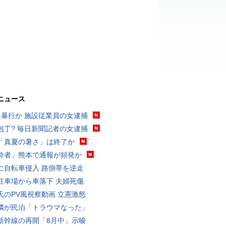
ニュース
に暴行か 施設従業員の女逮捕
包丁? 毎日新聞記者の女逮捕
「真夏の暑さ」は終了か
酔者」熊本で通報が頻発か
に自転車侵入 路側帯を逆走
駐車場から車落下 夫婦死傷
氏のPV風視察動画 立憲激怒
隣が民泊「トラウマなった」
新幹線の再開「8月中」示唆