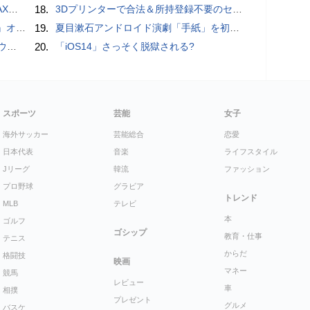
底解説
18.
3Dプリンターで合法＆所持登録不要のセミオートマチック銃を自作、発砲試験にも成功した猛者が登場
ホラー通信］
19.
夏目漱石アンドロイド演劇「手紙」を初上演！平田オリザ氏の作・演出、二松学舎大学で
ウス
20.
「iOS14」さっそく脱獄される?
スポーツ
芸能
女子
海外サッカー
芸能総合
恋愛
日本代表
音楽
ライフスタイル
Jリーグ
韓流
ファッション
プロ野球
グラビア
トレンド
MLB
テレビ
本
ゴルフ
ゴシップ
教育・仕事
テニス
からだ
格闘技
映画
マネー
競馬
レビュー
車
相撲
プレゼント
グルメ
バスケ