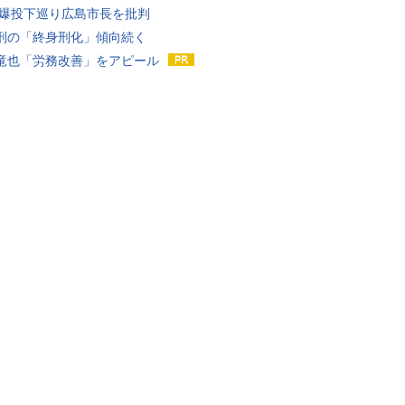
原爆投下巡り広島市長を批判
刑の「終身刑化」傾向続く
竜也「労務改善」をアピール