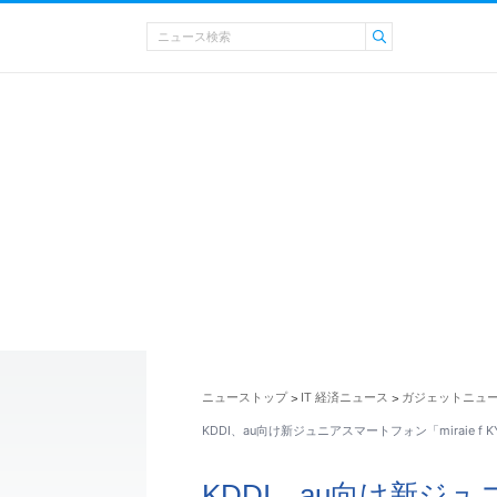
ニューストップ
IT 経済ニュース
ガジェットニュ
>
>
KDDI、au向け新ジュニアスマートフォン「miraie f 
KDDI、au向け新ジュニ