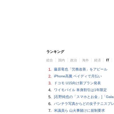
ランキング
総合
国内
政治
海外
経済
IT
1.
藤原竜也「労務改善」をアピール
2.
iPhone高騰 ペイディで月払い
3.
ドコモ U15向け新プラン発表
4.
ワイモバイル 単身割引は1年限定
5.
[石野純也の「スマホとお金」]「Galaxy Z Fold7／Flip7」発表、注目したいソフトバンクの
6.
パンチラ写真からどの女子テニスプレーヤーのものなのか当てるクイズ「Tennis Upski
7.
米議員ら 山火事賭けに規制要求