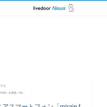
ース
>
KYV39」を発表！Go…
アスマートフォン「miraie f