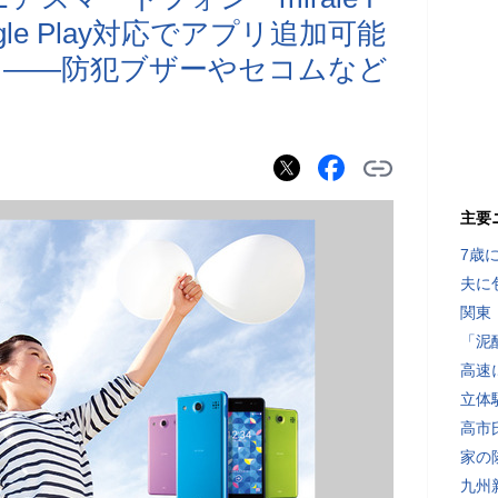
gle Play対応でアプリ追加可能
も――防犯ブザーやセコムなど
主要
7歳
夫に
関東
「泥
高速
立体
高市
家の
九州