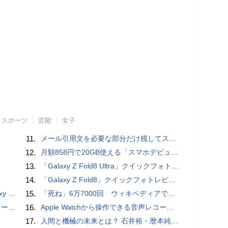
スポーツ
芸能
女子
11.
メール引用文を必要な部分だけ残してスッキリ返信するiPhoneメールの便利技：iPhone Tips
12.
月額858円で20GB使える「スマホデビュープラン U15」ドコモが提供、ahamoも割引になる親子割も
13.
「Galaxy Z Fold8 Ultra」クイックフォトレビュー
14.
「Galaxy Z Fold8」クイックフォトレビュー
価格攻勢
15.
「死ね」6万7000回 ウィキペディアで異常「荒らし」
rts」
16.
​Apple Watchから操作できる音声レコーダMeta Recorder、録音レベル調整も対応
17.
人間と機械の未来とは？ 石井裕・暦本純一・稲見昌彦らHCI研究者が集うトークイヴェント：2016/1/31に開催