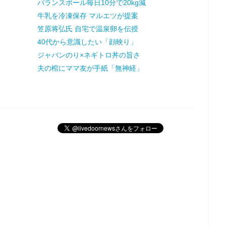
バランスボール毎日10分で20kg減
牛乳を冷凍保存 マルエツが提案
笠原将弘氏 自宅で温泉卵を伝授
40代から意識したい「顔映り」
ジャバンのり×ネギトロ丼の旨さ
夫の棺にママ友が手紙「無神経」