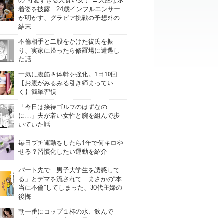
の“可愛すぎる大食い女子”→大胆な水
着姿を披露…24歳インフルエンサー
が明かす、グラビア挑戦の予想外の
結末
不倫相手と二股をかけた彼氏を振
り、実家に帰ったら修羅場に遭遇し
た話
一気に腹筋＆体幹を強化。1日10回
【お腹がみるみる引き締まってい
く】簡単習慣
「今日は接待ゴルフのはずなの
に…」夫が若い女性と腕を組んで歩
いていた話
毎日プチ運動をしたら1年で何キロや
せる？習慣化したい運動を紹介
パート先で「男子大学生を誘惑して
る」とデマを流されて…まさかの“本
当に不倫”してしまった、30代主婦の
後悔
朝一番にコップ１杯の水、飲んで