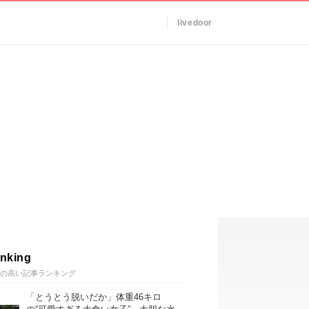
livedoor
nking
の高い記事ランキング
「とうとう脱いだか」体重46キロ