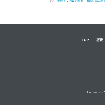
10.
彼氏をLINEで振る→修羅場に遭
TOP
恋愛
livedoorトッ