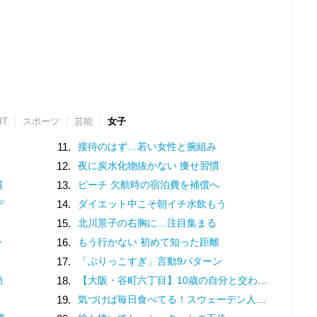
IT
スポーツ
芸能
女子
11.
接待のはず…若い女性と腕組み
12.
夜に炭水化物抜かない 痩せ習慣
慣
13.
ピーチ 欠航時の宿泊費を補償へ
デ
14.
ダイエット中こそ朝イチ水飲もう
15.
北川景子の右胸に…注目集まる
か
16.
もう行かない 初めて知った距離
17.
「ぶりっこすぎ」言動9パターン
動
18.
【大阪・谷町六丁目】10歳の自分と交わした約束。名店での猛修業を経てオープンした「ma journée（マジョルネ）」が提案する、日常に寄り添うフランス菓子
19.
気づけば毎日食べてる！スウェーデン人漫画家がリピートし続ける日本の定番食