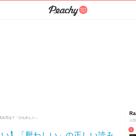
Ra
読み方は？「けんわしい…
人気
ない】「厭わしい」の正しい読み