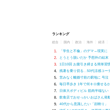
ランキング
総合
国内
政治
海外
経済
1.
「学生と不倫」のデマ→現実に
2.
とうとう脱いだか 予想外の結末
3.
1日10回 お腹引き締まる簡単習
4.
残暑を乗り切る…50代涼感コー
5.
営みなく離婚寸前の窮地に 号泣
6.
毎日早歩き 1年で何キロ痩せる
7.
日体大ボディビル 筋肉半端ない
8.
飲食店でおせっかいおばさん発
9.
40代から意識したい「顔映り」