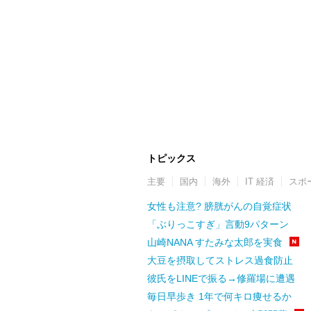
トピックス
主要
国内
海外
IT 経済
スポ
女性も注意? 膀胱がんの自覚症状
「ぶりっこすぎ」言動9パターン
山崎NANA すたみな太郎を実食
大豆を摂取してストレス過食防止
彼氏をLINEで振る→修羅場に遭遇
毎日早歩き 1年で何キロ痩せるか