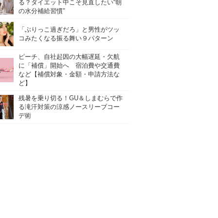
る？ダイエット中こそ見直したい“朝
の水分補給習慣”
「ぶりっこ過ぎだろ」と男性がツッ
コみたくなる振る舞い９パターン
ピーチ、自社起因の大幅遅延・欠航
に「補償」開始へ 宿泊費や交通費
など【補償対象・金額・申請方法な
ど】
残暑を乗り切る！GU＆しまむらで作
る滝汗対策の涼感ノースリーブコー
デ術