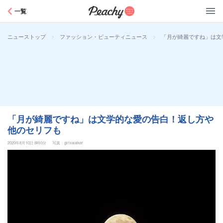
Peachy
一覧
>
>
「月が綺麗ですね」は文
ニューストップ
ファッション・ビューティニュース
「月が綺麗ですね」は文学的な愛の告白！返し方や
他のセリフも
2020年8月10日 8時0分
写真：girlswalker