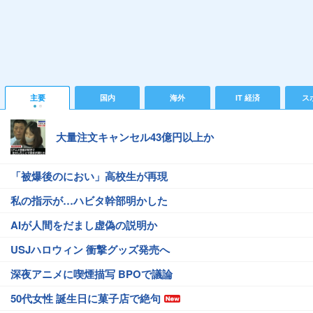
主要
国内
海外
IT 経済
ス
大量注文キャンセル43億円以上か
「被爆後のにおい」高校生が再現
私の指示が…ハビタ幹部明かした
AIが人間をだまし虚偽の説明か
USJハロウィン 衝撃グッズ発売へ
深夜アニメに喫煙描写 BPOで議論
50代女性 誕生日に菓子店で絶句