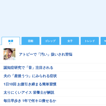
健康
芸能
ゴシップ
女子
トレンド
Y
アトピーで「汚い」扱いされ苦悩
認知症研究で「音」注目される
夫の「産後うつ」にみられる症状
1日10回 お腹引き締まる簡単習慣
太りにくいアイス 栄養士が解説
毎日早歩き 1年で何キロ痩せるか