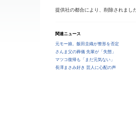
提供社の都合により、削除されまし
関連ニュース
元モー娘。飯田圭織が整形を否定
さんま父の葬儀 先輩が「失態」
マツコ復帰も「まだ元気ない」
長澤まさみ好き 芸人に心配の声