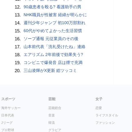
12.
90歳患者を殴る? 看護助手の男
13.
NHK職員が性被害 経緯が明らかに
14.
週刊少年ジャンプ 初100万部割れ
15.
60代がやめてよかった生活習慣
16.
ソープ通報 元従業員のその後
17.
山本前代表「洗礼受けたね」連絡
18.
エアリズム 2年前後で効果失う?
19.
コンビニで爆発音 店は煙で充満
20.
三山凌輝がX更新 総ツッコミ
スポーツ
芸能
女子
海外サッカー
芸能総合
恋愛
日本代表
音楽
ライフスタイル
Jリーグ
韓流
ファッション
プロ野球
グラビア