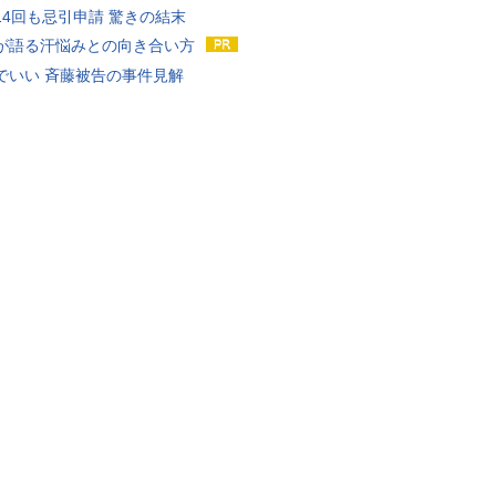
14回も忌引申請 驚きの結末
が語る汗悩みとの向き合い方
でいい 斉藤被告の事件見解