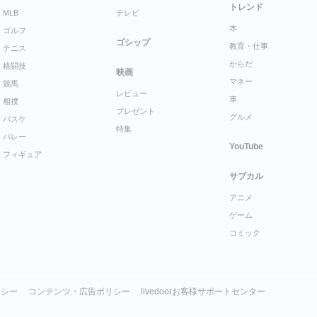
トレンド
MLB
テレビ
本
ゴルフ
ゴシップ
教育・仕事
テニス
からだ
格闘技
映画
マネー
競馬
レビュー
車
相撲
プレゼント
グルメ
バスケ
特集
バレー
YouTube
フィギュア
サブカル
アニメ
ゲーム
コミック
リシー
コンテンツ・広告ポリシー
livedoorお客様サポートセンター