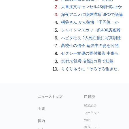
2.
大量注文キャンセル43億円以上か
3.
深夜アニメに喫煙描写 BPOで議論
4.
桐谷さん がん後悔「千円位」か
5.
シャインマスカット約400房盗難
6.
ハビタ社長 2人死亡後に写真削除
7.
高校生の信子 勉強中の姿を公開
8.
セクシー女優の寄付報告 中傷も
9.
30代で祖母 交際1カ月で妊娠
10.
りくりゅうに「そろそろ飽きた」
ニューストップ
IT 経済
経済総合
主要
マーケット
Web
国内
ガジェット