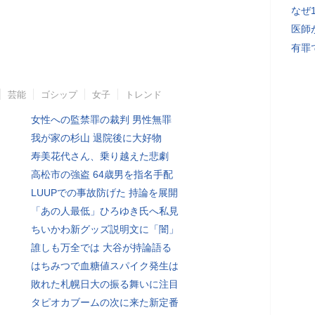
なぜ
医師
有罪
芸能
ゴシップ
女子
トレンド
女性への監禁罪の裁判 男性無罪
我が家の杉山 退院後に大好物
寿美花代さん、乗り越えた悲劇
高松市の強盗 64歳男を指名手配
LUUPでの事故防げた 持論を展開
「あの人最低」ひろゆき氏へ私見
ちいかわ新グッズ説明文に「闇」
誰しも万全では 大谷が持論語る
はちみつで血糖値スパイク発生は
敗れた札幌日大の振る舞いに注目
タピオカブームの次に来た新定番