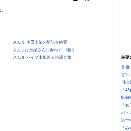
た。
さんま 本田圭佑の解説を絶賛
さんまは玉緒さんに会わず…理由
さんま パイプ出現巡る渋滞直撃
主要
首相
寺社
川に
「4
90
「女
パト
逃亡
「み