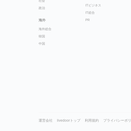
社会
ITビジネス
政治
IT総合
海外
PR
海外総合
韓国
中国
運営会社
livedoorトップ
利用規約
プライバシーポ