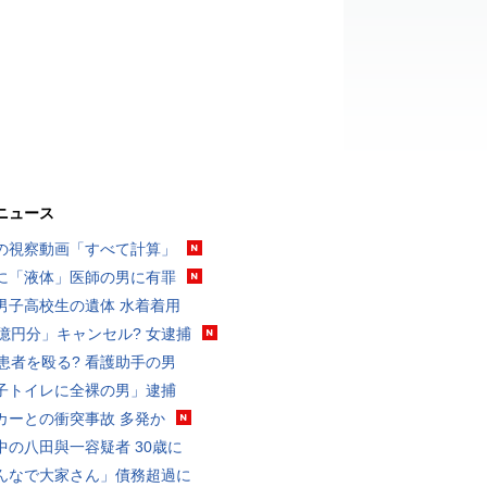
ニュース
の視察動画「すべて計算」
に「液体」医師の男に有罪
男子高校生の遺体 水着着用
3億円分」キャンセル? 女逮捕
歳患者を殴る? 看護助手の男
子トイレに全裸の男」逮捕
カーとの衝突事故 多発か
中の八田與一容疑者 30歳に
んなで大家さん」債務超過に