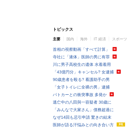
トピックス
主要
国内
海外
IT 経済
スポーツ
首相の視察動画「すべて計算」
寺社に「液体」医師の男に有罪
川に男子高校生の遺体 水着着用
「43億円分」キャンセル? 女逮捕
90歳患者を殴る? 看護助手の男
「女子トイレに全裸の男」逮捕
パトカーとの衝突事故 多発か
逃亡中の八田與一容疑者 30歳に
「みんなで大家さん」債務超過に
なぜ14回も忌引申請 驚きの結末
医師が語る汗悩みとの向き合い方