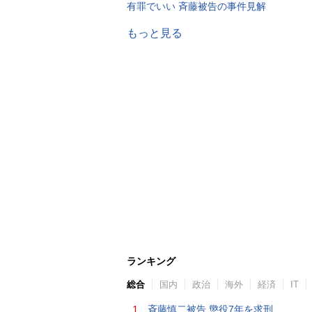
有罪でいい 斉藤被告の事件見解
もっと見る
ランキング
総合
国内
政治
海外
経済
IT
1.
斉藤慎二被告 懲役7年を求刑