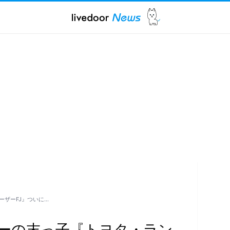
ザーFJ』ついに…
ーの末っ子『トヨタ・ラン