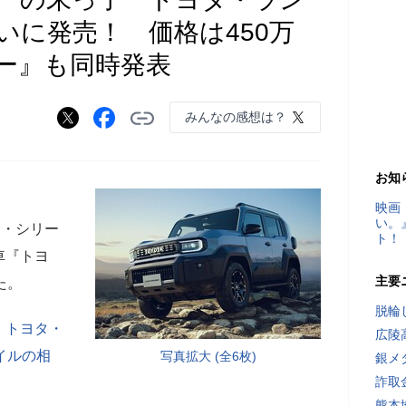
いに発売！ 価格は450万
ー』も同時発表
みんなの感想は？
お知
映画
い。
ー・シリー
ト！
車『トヨ
主要
た。
脱輪
、トヨタ・
広陵
イルの相
写真拡大 (全6枚)
銀メ
詐取
熊本