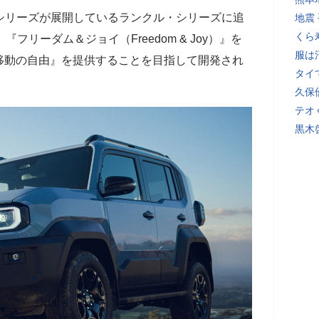
の3シリーズが展開しているランクル・シリーズに追
地震
くら
フリーダム＆ジョイ（Freedom & Joy）』を
服は
移動の自由』を提供することを目指して開発され
タイ
久保
テオ
黒木