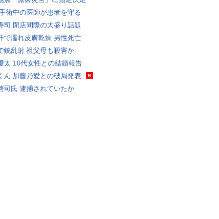
 手術中の医師が患者を守る
寿司 閉店間際の大盛り話題
汗で濡れ皮膚乾燥 男性死亡
で銃乱射 祖父母も殺害か
優太 10代女性との結婚報告
くん 加藤乃愛との破局発表
啓司氏 逮捕されていたか