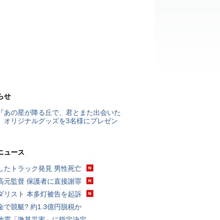
らせ
『あの星が降る丘で、君とまた出会いた
』オリジナルグッズを3名様にプレゼン
ニュース
したトラック発見 男性死亡
高元監督 保護者に直接謝罪
ダリスト 本多灯被告を起訴
金で競艇? 約1.3億円脱税か
地震「激甚災害」に指定決定