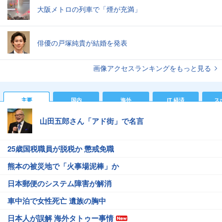
大阪メトロの列車で「煙が充満」
俳優の戸塚純貴が結婚を発表
画像アクセスランキングをもっと見る
主要
国内
海外
IT 経済
ス
山田五郎さん「アド街」で名言
25歳国税職員が脱税か 懲戒免職
熊本の被災地で「火事場泥棒」か
日本郵便のシステム障害が解消
車中泊で女性死亡 遺族の胸中
日本人が誤解 海外タトゥー事情