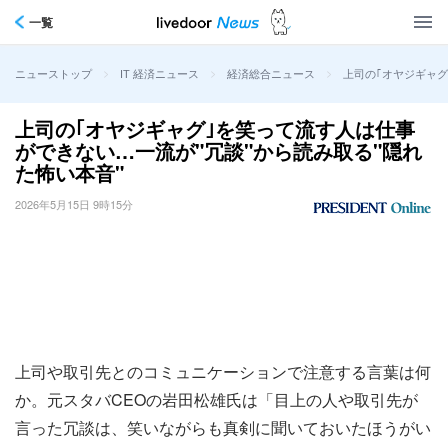
一覧
>
>
>
上司の｢オヤジギャグ
ニューストップ
IT 経済ニュース
経済総合ニュース
上司の｢オヤジギャグ｣を笑って流す人は仕事
ができない…一流が"冗談"から読み取る"隠れ
た怖い本音"
2026年5月15日 9時15分
上司や取引先とのコミュニケーションで注意する言葉は何
か。元スタバCEOの岩田松雄氏は「目上の人や取引先が
言った冗談は、笑いながらも真剣に聞いておいたほうがい