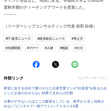
ティングを設立し、現在に至る。早稲田大学より2022年
度秋学期のティーチングアワードを受賞した。
----------
（リーダーシップコンサルティング代表 岩田 松雄）
#IT 経済ニュース
#経済総合ニュース
#考え方
#夫婦関係
#マナー
#人材
#相談
#カモ
#立教大学
#パン
#コーヒー
外部リンク
プレジデントオンライン
希望と反する出向で腐りかけた日産営業マンが"社長賞"を取るため
にしたお金のかからない効果てきめんの行動
仕事のデキない人ほどこの髪形をしている…相手から全く信頼さ
れない｢ビジネスで一発アウト｣ヘアスタイル3選