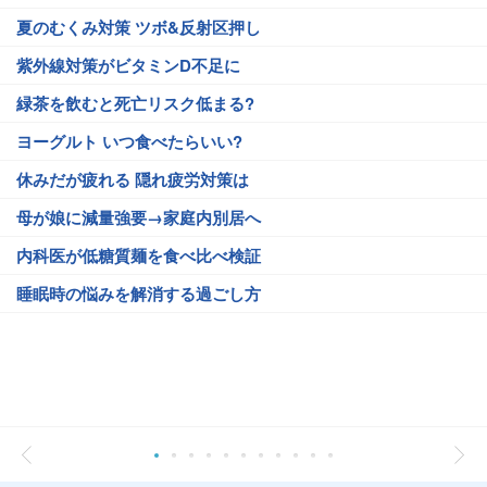
夏のむくみ対策 ツボ&反射区押し
紫外線対策がビタミンD不足に
緑茶を飲むと死亡リスク低まる?
ヨーグルト いつ食べたらいい?
休みだが疲れる 隠れ疲労対策は
母が娘に減量強要→家庭内別居へ
内科医が低糖質麺を食べ比べ検証
睡眠時の悩みを解消する過ごし方