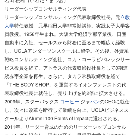
岩田 松雄（いわた・まつお）
リーダーシップコンサルティング代表
リーダーシップコンサルティング代表取締役社長。元
立教
大学
特任教授。元早稲田大学非常勤講師。実践女子大学客
員教授。1958年生まれ。大阪大学経済学部卒業後、日産
自動車に入社。セールスから財務に至るまで幅広く経験
し、UCLAアンダーソンスクールに留学。その後、外資系
戦略コンサルティング会社、コカ・コーラビバレッジサー
ビス役員を経て、アトラスの代表取締役社長として3期連
続赤字企業を再生。さらに、タカラ常務取締役を経て
「THE BODY SHOP」を運営するイオンフォレストの代
表取締役社長に就任し、売り上げを約2倍に拡大させる。
2009年、スターバックス
コーヒー
ジャ
パン
のCEOに就任
し、次々に改革を断行して業績を向上。UCLAビジネスス
クールよりAlumni 100 Points of Impactに選出される。
2011年、リーダー育成のためのリーダーシップコンサル