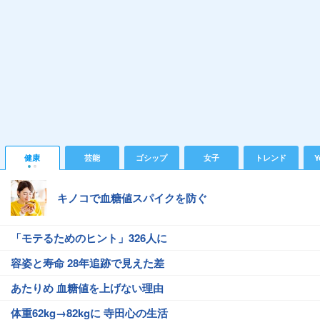
健康
芸能
ゴシップ
女子
トレンド
Y
キノコで血糖値スパイクを防ぐ
「モテるためのヒント」326人に
容姿と寿命 28年追跡で見えた差
あたりめ 血糖値を上げない理由
体重62kg→82kgに 寺田心の生活