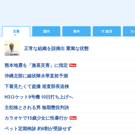
主要
国内
海外
IT 経済
ス
正常な組織を誤摘出 重篤な状態
熊本地震を「激甚災害」に指定
沖縄北部に線状降水帯直前予測
下着見たくて盗撮 巡査部長送検
H3ロケット9号機 10日打ち上げへ
主犯格とされる男 無期懲役判決
カラオケで15歳少女に性暴行か
ペット定期検診 約6割が受診せず