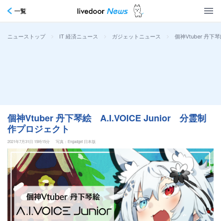
一覧
>
>
>
個神Vtuber 丹下琴
ニューストップ
IT 経済ニュース
ガジェットニュース
個神Vtuber 丹下琴絵 A.I.VOICE Junior 分霊制
作プロジェクト
2021年7月31日 15時15分
写真：Engadget 日本版