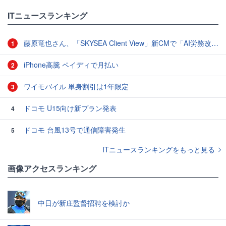
ITニュースランキング
藤原竜也さん、「SKYSEA Client View」新CMで「AI労務改善」をアピール 働き方をAIが分析したら「すぐに休んで」と言われる？
1
iPhone高騰 ペイディで月払い
2
ワイモバイル 単身割引は1年限定
3
ドコモ U15向け新プラン発表
4
ドコモ 台風13号で通信障害発生
5
ITニュースランキングをもっと見る
画像アクセスランキング
中日が新庄監督招聘を検討か