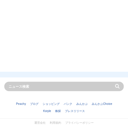
Peachy
ブログ
ショッピング
バンク
みんかぶ
みんかぶChoice
Kstyle
株探
プレスリリース
運営会社
利用規約
プライバシーポリシー