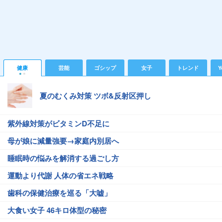
健康
芸能
ゴシップ
女子
トレンド
Y
夏のむくみ対策 ツボ&反射区押し
紫外線対策がビタミンD不足に
母が娘に減量強要→家庭内別居へ
睡眠時の悩みを解消する過ごし方
運動より代謝 人体の省エネ戦略
歯科の保健治療を巡る「大嘘」
大食い女子 46キロ体型の秘密