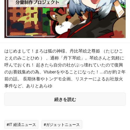
はじめまして！まろは狐の神様、丹比琴絵之尊姫 （たじひこ
とえのみことひめ ） 、通称「丹下琴絵」。琴絵さんと気軽に
呼んでおくれ！ 起きたら自分の社がぶっ壊れていたので復興
のお賽銭集めの為、Vtuberをやることになった！…のが約２年
前の話。 長期休養やトンデモ企画、リスナーによるお社放火
事件など、ありとあらゆ
続きを読む
#IT 経済ニュース
#ガジェットニュース