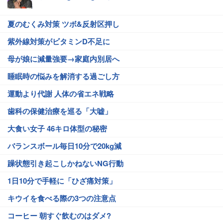
夏のむくみ対策 ツボ&反射区押し
紫外線対策がビタミンD不足に
母が娘に減量強要→家庭内別居へ
睡眠時の悩みを解消する過ごし方
運動より代謝 人体の省エネ戦略
歯科の保健治療を巡る「大嘘」
大食い女子 46キロ体型の秘密
バランスボール毎日10分で20kg減
躁状態引き起こしかねないNG行動
1日10分で手軽に「ひざ痛対策」
キウイを食べる際の3つの注意点
コーヒー 朝すぐ飲むのはダメ?