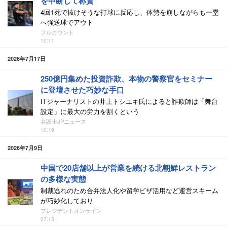
を中断して称賛
4回1死で抜けそうな打球に反応し、体勢を崩しながらも一塁
へ強送球でアウト
フルカウント
10:11
2026年7月17日
250億円集めた投資詐欺、本物の警察官をセミナー
に登壇させた巧妙な手口
ITジャーナリストの井上トシユキ氏によると詐欺師は「舞台
設定」に最大の労力を割くという
弁護士JPニュース
10:19
2026年7月9日
中国で20店舗以上が営業を続ける北朝鮮レストラン
の多様な実態
制裁逃れのため合弁法人化や留学ビザ活用など運営スキーム
が巧妙化しており
プレジデントオンライン
07:15