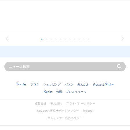
Peachy
ブログ
ショッピング
バンク
みんかぶ
みんかぶChoice
Kstyle
株探
プレスリリース
運営会社
利用規約
プライバシーポリシー
livedoorお客様サポートセンター
livedoor
コンテンツ・広告ポリシー