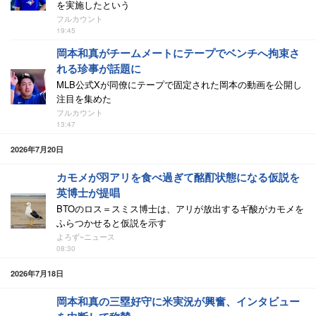
を実施したという
フルカウント
19:45
岡本和真がチームメートにテープでベンチへ拘束さ
れる珍事が話題に
MLB公式Xが同僚にテープで固定された岡本の動画を公開し
注目を集めた
フルカウント
13:47
2026年7月20日
カモメが羽アリを食べ過ぎて酩酊状態になる仮説を
英博士が提唱
BTOのロス＝スミス博士は、アリが放出するギ酸がカモメを
ふらつかせると仮説を示す
よろず~ニュース
08:30
2026年7月18日
岡本和真の三塁好守に米実況が興奮、インタビュー