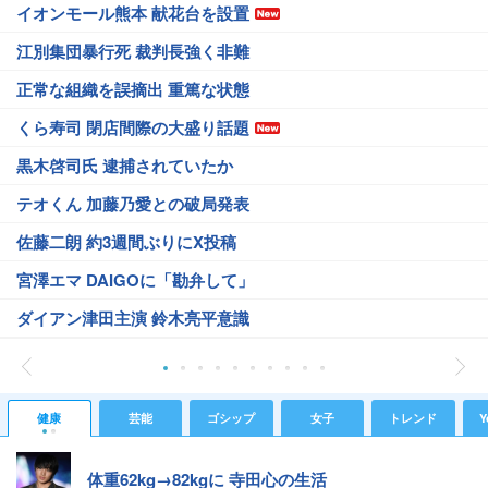
イオンモール熊本 献花台を設置
江別集団暴行死 裁判長強く非難
正常な組織を誤摘出 重篤な状態
くら寿司 閉店間際の大盛り話題
黒木啓司氏 逮捕されていたか
テオくん 加藤乃愛との破局発表
佐藤二朗 約3週間ぶりにX投稿
宮澤エマ DAIGOに「勘弁して」
ダイアン津田主演 鈴木亮平意識
健康
芸能
ゴシップ
女子
トレンド
Y
体重62kg→82kgに 寺田心の生活