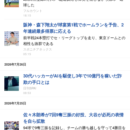
球した
フルカウント
18:15
阪神・森下翔太が球宴第1戦でホームランを予告、2
年連続最多得票に応える
前半戦24本塁打でセ・リーグトップを走り、東京ドームとの
相性も抜群である
スポニチアネックス
05:15
2026年7月26日
30代ハッカーがAIを駆使し3年で10億円を稼いだ詐
欺の手口とは
日刊SPA!
08:53
2026年7月25日
佐々木朗希が7回9奪三振の好投、大谷が必死の表情
を自ら拡散
94球で9奪三振を記録し、チームの勝ち越しを守って4勝目を