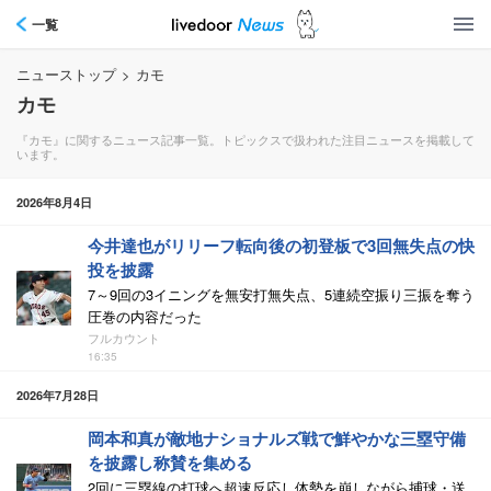
一覧
ニューストップ
>
カモ
カモ
『カモ』に関するニュース記事一覧。トピックスで扱われた注目ニュースを掲載して
います。
2026年8月4日
今井達也がリリーフ転向後の初登板で3回無失点の快
投を披露
7～9回の3イニングを無安打無失点、5連続空振り三振を奪う
圧巻の内容だった
フルカウント
16:35
2026年7月28日
岡本和真が敵地ナショナルズ戦で鮮やかな三塁守備
を披露し称賛を集める
2回に三塁線の打球へ超速反応し体勢を崩しながら捕球・送