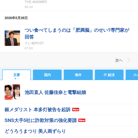
THE ANSWER
06:32
2026年5月28日
つい食べてしまうのは「肥満脳」のせい?専門家が
回答
テレ朝POST
07:00
次ヘ
主要
国内
海外
IT 経済
ス
池田直人 佐藤佳奈と電撃結婚
銀メダリスト 本多灯被告を起訴
SNS大手5社に詐欺対策の強化要請
どうろうまつり 美人画ずらり