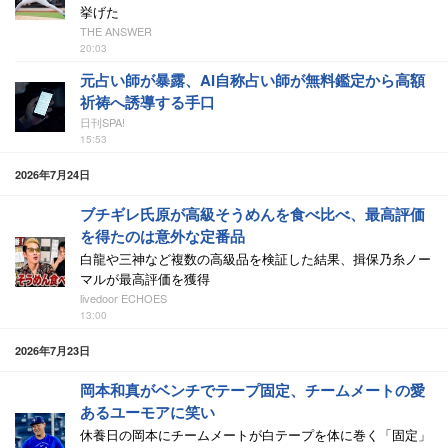
挙げた
THE ANSWER
20:03
元占い師が暴露、AI自称占い師が無料鑑定から高額
祈祷へ誘導する手口
日刊SPA!
15:53
2026年7月24日
ブチギレ氏原が高級そうめんを食べ比べ、最高評価
を得たのは意外な定番品
白龍や三神など複数の高級品を検証した結果、揖保乃糸ノー
マルが最高評価を獲得
livedoor ECHOES
13:00
2026年7月23日
岡本和真がベンチでテープ固定、チームメートの愛
あるユーモアに笑い
休養日の岡本にチームメートが白テープを体に巻く「固定」